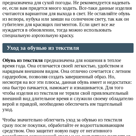
предназначена для сухой погоды. Не рекомендуется надевать
ее, если вам придется много ходить. Все-таки данные изделия
считаются вариантом для выхода в свет. Не оставляйте обувь
из велюра, нубука или замши на солнечном свету, так как он
губителен для красящих пигментов. Если цвет все же
нуждается в обновлении, тогда можно использовать
специальную аэрозольную краску.
Уход за обувью из текстиля
Обувь из текстиля
предназначена для ношения в теплое
время года. Она отличается своей легкостью, удобством и
нарядным внешним видом. Она отлично сочетается с летним
гардеробом, позволяя создать завершенный образ. Но,
несмотря на все эти плюсы, данная обувь имеет и недостатки:
она быстро пачкается, намокает и изнашивается. Для того
чтобы изделия из текстиля не теряли свой привлекательный
внешний вид длительное время и служили своему обладателю
верой и правдой, необходимо обеспечить им тщательный
уход.
Чтобы значительно облегчить уход за обувью из текстиля
сразу после покупки, обработайте ее водоотталкивающим
средством. Оно защитит новую пару от негативного