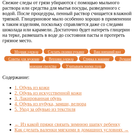
Свежие следы от грязи убираются с помощью мыльного
раствора или средства для мытья посуды, разведенного с
водой. После процедуры, пенный раствор счищается влажной
тряпкой. Глицериновое мыло особенно хорошо в применении
к таким изделиям, поскольку справляется даже со следами
шоколада или карамели. Достаточно будет натереть глицерин
на терке, размешать в воде до состояния пасты и протереть
грязное место.
Модная одежда
Сделать своими руками
Ваш внешний вид
Советы для мужчин
Верхняя одежда
Стирка в машине
Лучшие
моющие средства
Учитываем время года
Содержание:
1.
Обувь из кожи
2.
Обувь из искусственной кожи
3.
Лакированная обувь
4.
Обувь из нубука, замши, велюра
5.
Уход за обувью из текстиля
←
Из какой пряжи связать зимнюю шапку ребенку
Как сделать валенки мягкими в домашних условиях
→