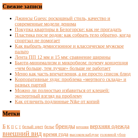
Свежие записи
Джинсы Guess: роскошный стиль, качество и
современные модели денима
Покупка квартиры в Белогорске: как не прогадать
Пластика после родов: как собрать тело обратно, когда
спортзал не помогает
Как выбрать демисезонное и классическое мужское
пальто
Лента ПП 12 мм и 15 мм: сравнение ширины
Бьюти-минимализм и микробиом: почему концепция
«чем больше, тем лучше» больше не работает
Меню как часть впечатления, а не просто список блюд
Корпоративные худи: проблема «мертвого склада» и
разных партий
Можно ли полностью избавиться от клещей:
экспертный взгляд на проблему
Как отличить подлинные Nike от копий
Метки
бренды
верхняя одежда
Б
К
белый цвет
белье
П
С
верхняя
Т
внешний вид
время года
высоком каблуке
головной убор