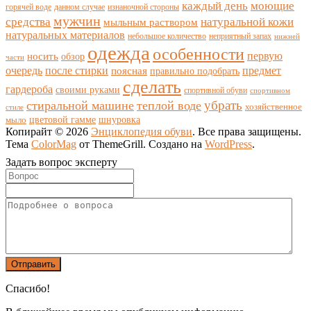
каждый день
моющие
горячей воде
данном случае
изнаночной стороны
мужчин
средства
натуральной кожи
мыльным раствором
натуральных материалов
небольшое количество
неприятный запах
нижней
одежда
особенности
носить
первую
обзор
части
очередь
после стирки
поясная
предмет
правильно подобрать
сделать
гардероба
своими руками
спортивной обуви
спортивном
убрать
стиральной машине
теплой воде
хозяйственное
стиле
цветовой гамме
мыло
шнуровка
Копирайт © 2026
Энциклопедия обуви
. Все права защищены.
Тема
ColorMag
от ThemeGrill. Создано на
WordPress
.
Задать вопрос эксперту
Спасибо!