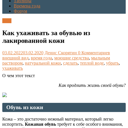
Таблицы
Времена года
Форум
Блог
Как ухаживать за обувью из
лакированной кожи
03.02.2022
03.02.2020
Денис Скорятин
0 Комментариев
внешний вид
,
время года
,
моющие средства
,
мыльным
раствором
,
натуральной кожи
,
сделать
,
теплой воде
,
убрать
,
ухаживать
О чем этот текст
Как продлить жизнь своей обуви?
Обувь из кожи
Кожа – это достаточно нежный материал, который легко
испортить.
Кожаная обувь
требует к себе особого внимания,