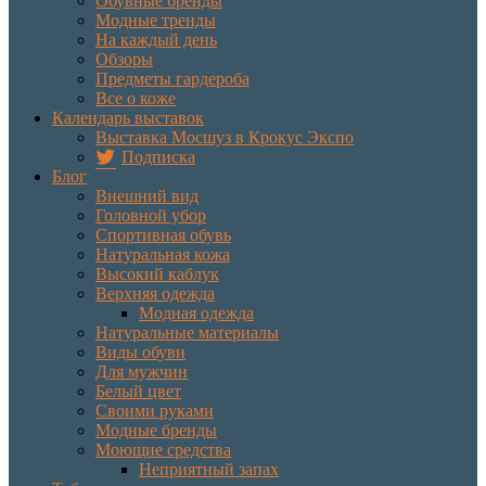
Обувные бренды
Модные тренды
На каждый день
Обзоры
Предметы гардероба
Все о коже
Календарь выставок
Выставка Мосшуз в Крокус Экспо
Подписка
Блог
Внешний вид
Головной убор
Спортивная обувь
Натуральная кожа
Высокий каблук
Верхняя одежда
Модная одежда
Натуральные материалы
Виды обуви
Для мужчин
Белый цвет
Своими руками
Модные бренды
Моющие средства
Неприятный запах