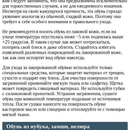
вам следует запомнить, что она предназначена исключительно
для торжественных случаев, а не для ежедневного ношения.
Несмотря на свою кажущуюся прочность, эта обувь гораздо
уязвимее аналогов из обычной, гладкой кожи. Поэтому она
требует к себе особого внимания и правильного ухода.
Не рекомендуется носить обувь из лаковой кожи, если на
улице температура опустилась ниже −5 или поднялась выше
+25 градусов. В таком случае лак может потрескаться,
потерять свой блеск и даже облезть. Старайтесь избегать
появлений различных повреждений на лакированной коже,
так как они испортят вид обуви навсегда.
Для ухода за лакированной обувью используйте только
специальные средства, которые защитят материал от трещин,
сухости и подарят ему блеск. Для очистки поверхности от
загрязнений применяйте мягкую ткань или салфетку. Щетка
может повредить глянцевый материал. Не используйте губки
с силиконовой пропиткой. Устранив загрязнения, сушите
обувь при комнатной температуре подальше от источников
тепла. После сушки нанесите на поверхность обуви
касторовое масло или глицерин и отполируйте ее с помощью
мягкой ткани.
Обувь из нубука, замши, велюра