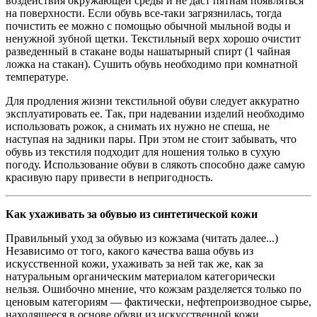
воздействия окружающей среды и не даст пятнам появляться
на поверхности. Если обувь все-таки загрязнилась, тогда
почистить ее можно с помощью обычной мыльной воды и
ненужной зубной щетки. Текстильный верх хорошо очистит
разведенный в стакане воды нашатырный спирт (1 чайная
ложка на стакан). Сушить обувь необходимо при комнатной
температуре.
Для продления жизни текстильной обуви следует аккуратно
эксплуатировать ее. Так, при надевании изделий необходимо
использовать рожок, а снимать их нужно не спеша, не
наступая на задники пары. При этом не стоит забывать, что
обувь из текстиля подходит для ношения только в сухую
погоду. Использование обуви в слякоть способно даже самую
красивую пару привести в непригодность.
Как ухаживать за обувью из синтетической кожи
Правильный уход за обувью из кожзама (читать далее...)
Независимо от того, какого качества ваша обувь из
искусственной кожи, ухаживать за ней так же, как за
натуральным органическим материалом категорически
нельзя. Ошибочно мнение, что кожзам разделяется только по
ценовым категориям — фактически, нефтепроизводное сырье,
находящееся в основе обуви из искусственной кожи