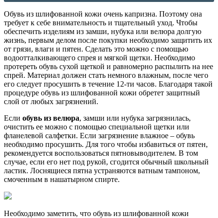
Обувь из шлифованной кожи очень капризна. Поэтому она
требует к себе внимательность и тщательный уход. Чтобы
обеспечить изделиям из замши, нубука или велюра долгую
жизнь, первым делом после покупки необходимо защитить их
от грязи, влаги и пятен. Сделать это можно с помощью
водоотталкивающего спрея и мягкой щетки. Необходимо
протереть обувь сухой щеткой и равномерно распылить на нее
спрей. Материал должен стать немного влажным, после чего
его следует просушить в течение 12-ти часов. Благодаря такой
процедуре обувь из шлифованной кожи обретет защитный
слой от любых загрязнений.
Если
обувь из
велюра
, замши или нубука загрязнилась,
очистить ее можно с помощью специальной щетки или
фланелевой салфетки. Если загрязнение влажное – обувь
необходимо просушить. Для того чтобы избавиться от пятен,
рекомендуется воспользоваться пятновыводителем. В том
случае, если его нет под рукой, сгодится обычный школьный
ластик. Лоснящиеся пятна устраняются ватным тампоном,
смоченным в нашатырном спирте.
Необходимо заметить, что обувь из шлифованной кожи