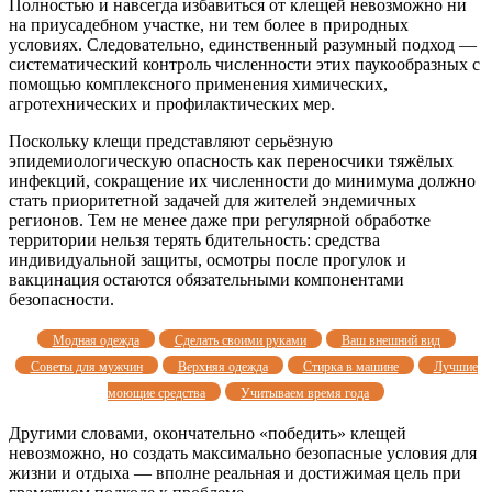
Полностью и навсегда избавиться от клещей невозможно ни
на приусадебном участке, ни тем более в природных
условиях. Следовательно, единственный разумный подход —
систематический контроль численности этих паукообразных с
помощью комплексного применения химических,
агротехнических и профилактических мер.
Поскольку клещи представляют серьёзную
эпидемиологическую опасность как переносчики тяжёлых
инфекций, сокращение их численности до минимума должно
стать приоритетной задачей для жителей эндемичных
регионов. Тем не менее даже при регулярной обработке
территории нельзя терять бдительность: средства
индивидуальной защиты, осмотры после прогулок и
вакцинация остаются обязательными компонентами
безопасности.
Модная одежда
Сделать своими руками
Ваш внешний вид
Советы для мужчин
Верхняя одежда
Стирка в машине
Лучшие
моющие средства
Учитываем время года
Другими словами, окончательно «победить» клещей
невозможно, но создать максимально безопасные условия для
жизни и отдыха — вполне реальная и достижимая цель при