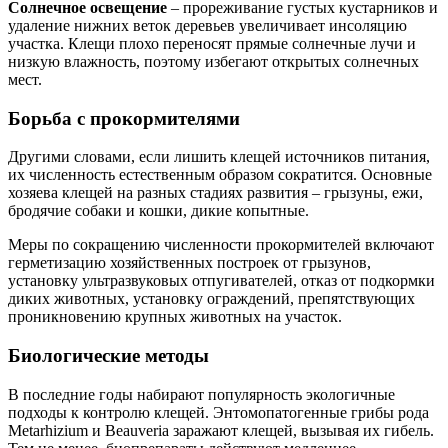
Солнечное освещение
– прореживание густых кустарников и
удаление нижних веток деревьев увеличивает инсоляцию
участка. Клещи плохо переносят прямые солнечные лучи и
низкую влажность, поэтому избегают открытых солнечных
мест.
Борьба с прокормителями
Другими словами, если лишить клещей источников питания,
их численность естественным образом сократится. Основные
хозяева клещей на разных стадиях развития – грызуны, ежи,
бродячие собаки и кошки, дикие копытные.
Меры по сокращению численности прокормителей включают
герметизацию хозяйственных построек от грызунов,
установку ультразвуковых отпугивателей, отказ от подкормки
диких животных, установку ограждений, препятствующих
проникновению крупных животных на участок.
Биологические методы
В последние годы набирают популярность экологичные
подходы к контролю клещей. Энтомопатогенные грибы рода
Metarhizium и Beauveria заражают клещей, вызывая их гибель.