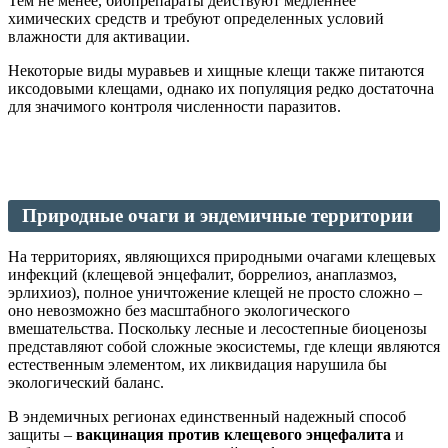
Тем не менее, биопрепараты действуют медленнее
химических средств и требуют определенных условий
влажности для активации.
Некоторые виды муравьев и хищные клещи также питаются
иксодовыми клещами, однако их популяция редко достаточна
для значимого контроля численности паразитов.
Природные очаги и эндемичные территории
На территориях, являющихся природными очагами клещевых
инфекций (клещевой энцефалит, боррелиоз, анаплазмоз,
эрлихиоз), полное уничтожение клещей не просто сложно –
оно невозможно без масштабного экологического
вмешательства. Поскольку лесные и лесостепные биоценозы
представляют собой сложные экосистемы, где клещи являются
естественным элементом, их ликвидация нарушила бы
экологический баланс.
В эндемичных регионах единственный надежный способ
защиты –
вакцинация против клещевого энцефалита
и