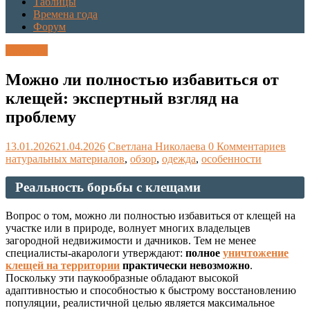
Таблицы
Времена года
Форум
События
Можно ли полностью избавиться от
клещей: экспертный взгляд на
проблему
13.01.2026
21.04.2026
Светлана Николаева
0 Комментариев
натуральных материалов
,
обзор
,
одежда
,
особенности
Реальность борьбы с клещами
Вопрос о том, можно ли полностью избавиться от клещей на
участке или в природе, волнует многих владельцев
загородной недвижимости и дачников. Тем не менее
специалисты-акарологи утверждают:
полное
уничтожение
клещей на территории
практически невозможно
.
Поскольку эти паукообразные обладают высокой
адаптивностью и способностью к быстрому восстановлению
популяции, реалистичной целью является максимальное