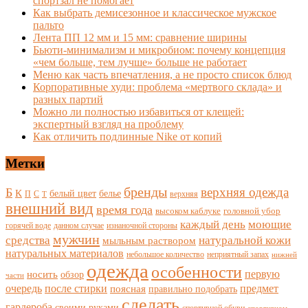
спортзал не помогает
Как выбрать демисезонное и классическое мужское
пальто
Лента ПП 12 мм и 15 мм: сравнение ширины
Бьюти-минимализм и микробиом: почему концепция
«чем больше, тем лучше» больше не работает
Меню как часть впечатления, а не просто список блюд
Корпоративные худи: проблема «мертвого склада» и
разных партий
Можно ли полностью избавиться от клещей:
экспертный взгляд на проблему
Как отличить подлинные Nike от копий
Метки
бренды
верхняя одежда
Б
К
белый цвет
белье
П
С
верхняя
Т
внешний вид
время года
высоком каблуке
головной убор
каждый день
моющие
горячей воде
данном случае
изнаночной стороны
мужчин
средства
натуральной кожи
мыльным раствором
натуральных материалов
небольшое количество
неприятный запах
нижней
одежда
особенности
носить
первую
обзор
части
очередь
после стирки
поясная
предмет
правильно подобрать
сделать
гардероба
своими руками
спортивной обуви
спортивном