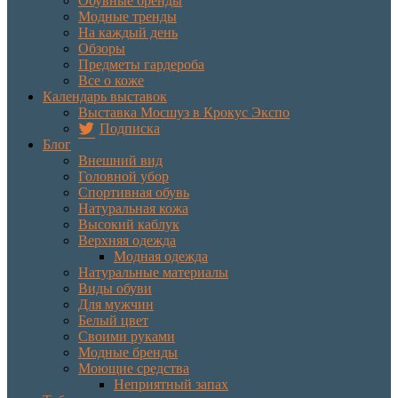
Обувные бренды
Модные тренды
На каждый день
Обзоры
Предметы гардероба
Все о коже
Календарь выставок
Выставка Мосшуз в Крокус Экспо
Подписка
Блог
Внешний вид
Головной убор
Спортивная обувь
Натуральная кожа
Высокий каблук
Верхняя одежда
Модная одежда
Натуральные материалы
Виды обуви
Для мужчин
Белый цвет
Своими руками
Модные бренды
Моющие средства
Неприятный запах