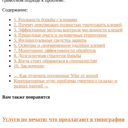
грамотном подходе к проблеме.
Содержание:
1.
Реальность борьбы с клещами
2.
Почему невозможно полностью уничтожить клещей
3.
Эффективные методы контроля численности клещей
4.
Природные очаги и эндемичные территории
5.
Индивидуальные средства защиты
6.
Осмотры и своевременное удаление клещей
7.
Мониторинг эффективности обработок
8.
Долгосрочная стратегия борьбы
9.
Когда стоит обращаться к специалистам
10.
Заключение
←
Как отличить подлинные Nike от копий
Корпоративные худи: проблема «мертвого склада» и
разных партий
→
Вам также понравится
Услуги по печати: что предлагают в типографии