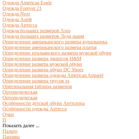
Одежда American Eagle
Одежда Forever 21
Одежда Next
Одежда Алеф
Одежда Артесса
Одежда больших размеров Asos
Одежда больших размеров Леди шарм
Определение американского размера купальника
Определение американского размера платья
Определение итальянского размера мужской обуви
Определение размера джинсов H&M
Определение размера мужской обуви
Определение размера обуви DC Shoes
Определение размера одежды American Apparel
Определение размера трусов xs
Оригинальная таблица размеров
Ортопедическая
Ортопедическая
Особенности детской обуви Антилопа
Особенности одежды Артесса
Очки
П
Показать далее ...
Пальто
Панамы