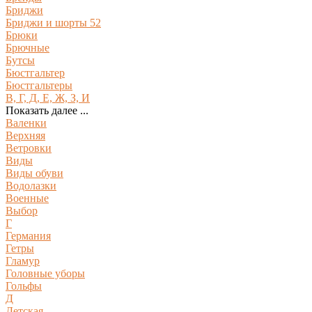
Бриджи
Бриджи и шорты 52
Брюки
Брючные
Бутсы
Бюстгальтер
Бюстгальтеры
В, Г, Д, Е, Ж, З, И
Показать далее ...
Валенки
Верхняя
Ветровки
Виды
Виды обуви
Водолазки
Военные
Выбор
Г
Германия
Гетры
Гламур
Головные уборы
Гольфы
Д
Детская