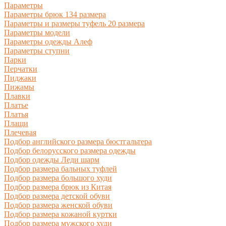
Параметры
Параметры брюк 134 размера
Параметры и размеры туфель 20 размера
Параметры модели
Параметры одежды Алеф
Параметры ступни
Парки
Перчатки
Пиджаки
Пижамы
Плавки
Платье
Платья
Плащи
Плечевая
Подбор английского размера бюстгальтера
Подбор белорусского размера одежды
Подбор одежды Леди шарм
Подбор размера бальных туфлей
Подбор размера большого худи
Подбор размера брюк из Китая
Подбор размера детской обуви
Подбор размера женской обуви
Подбор размера кожаной куртки
Подбор размера мужского худи