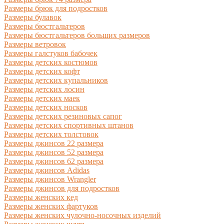
Размеры брюк для подростков
Размеры булавок
Размеры бюстгальтеров
Размеры бюстгальтеров больших размеров
Размеры ветровок
Размеры галстуков бабочек
Размеры детских костюмов
Размеры детских кофт
Размеры детских купальников
Размеры детских лосин
Размеры детских маек
Размеры детских носков
Размеры детских резиновых сапог
Размеры детских спортивных штанов
Размеры детских толстовок
Размеры джинсов 22 размера
Размеры джинсов 52 размера
Размеры джинсов 62 размера
Размеры джинсов Adidas
Размеры джинсов Wrangler
Размеры джинсов для подростков
Размеры женских кед
Размеры женских фартуков
Размеры женских чулочно-носочных изделий