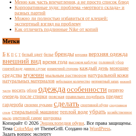
Меню как часть впечатления, а не просто список блюд
Корпоративные худи: проблема «мертвого склада» и
разных партий
Можно ли полностью избавиться от клещей:
экспертный взгляд на проблему
Как отличить подлинные Nike от копий
Метки
бренды
верхняя одежда
Б
К
белый цвет
белье
П
С
верхняя
Т
внешний вид
время года
высоком каблуке
головной убор
каждый день
моющие
горячей воде
данном случае
изнаночной стороны
мужчин
средства
натуральной кожи
мыльным раствором
натуральных материалов
небольшое количество
неприятный запах
нижней
одежда
особенности
носить
первую
обзор
части
очередь
после стирки
поясная
предмет
правильно подобрать
сделать
гардероба
своими руками
спортивной обуви
спортивном
убрать
стиральной машине
теплой воде
хозяйственное
стиле
цветовой гамме
мыло
шнуровка
Копирайт © 2026
Энциклопедия обуви
. Все права защищены.
Тема
ColorMag
от ThemeGrill. Создано на
WordPress
.
Задать вопрос эксперту