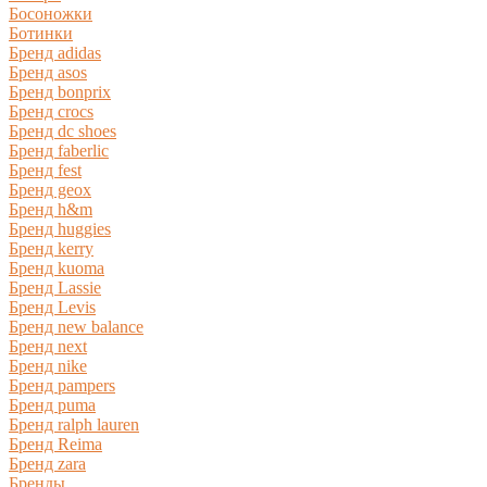
Босоножки
Ботинки
Бренд adidas
Бренд asos
Бренд bonprix
Бренд crocs
Бренд dc shoes
Бренд faberlic
Бренд fest
Бренд geox
Бренд h&m
Бренд huggies
Бренд kerry
Бренд kuoma
Бренд Lassie
Бренд Levis
Бренд new balance
Бренд next
Бренд nike
Бренд pampers
Бренд puma
Бренд ralph lauren
Бренд Reima
Бренд zara
Бренды