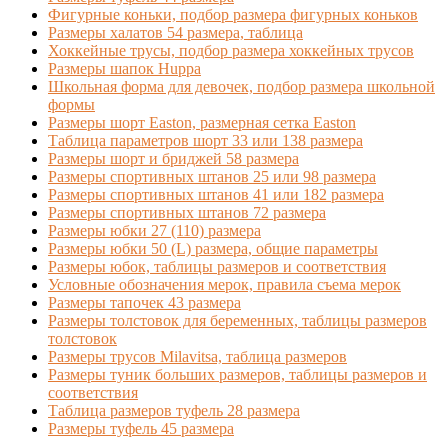
Фигурные коньки, подбор размера фигурных коньков
Размеры халатов 54 размера, таблица
Хоккейные трусы, подбор размера хоккейных трусов
Размеры шапок Huppa
Школьная форма для девочек, подбор размера школьной
формы
Размеры шорт Easton, размерная сетка Easton
Таблица параметров шорт 33 или 138 размера
Размеры шорт и бриджей 58 размера
Размеры спортивных штанов 25 или 98 размера
Размеры спортивных штанов 41 или 182 размера
Размеры спортивных штанов 72 размера
Размеры юбки 27 (110) размера
Размеры юбки 50 (L) размера, общие параметры
Размеры юбок, таблицы размеров и соответствия
Условные обозначения мерок, правила съема мерок
Размеры тапочек 43 размера
Размеры толстовок для беременных, таблицы размеров
толстовок
Размеры трусов Milavitsa, таблица размеров
Размеры туник больших размеров, таблицы размеров и
соответствия
Таблица размеров туфель 28 размера
Размеры туфель 45 размера