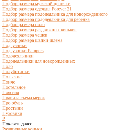
Подбор размера мужской цепочки
Подбор размера одежды Forever 21
Подбор размера пододеяльника для новорожденного
Подбор размера пододеяльника для ребенка
Подбор размера поло
Подбор размера раздвижных коньков
Подбор размера чешек
Подбор размера шапки-шлема
Подгузники
Подгузники Pampers
Пододеяльники
Пододеяльники для новорожденных
Поло
Полуботинки
Польские
Пончо
Постельное
Поясная
Правила съема мерок
Про обувь
Простыни
Пуховики
Р
Показать далее ...
Раздвижные коньки