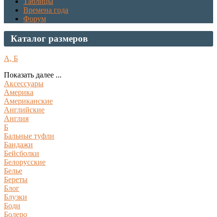
Таблицы
Времена года
Форум
Каталог размеров
А, Б
Показать далее ...
Аксессуары
Америка
Американские
Английские
Англия
Б
Бальные туфли
Бандажи
Бейсболки
Белорусские
Белье
Береты
Блог
Блузки
Боди
Болеро