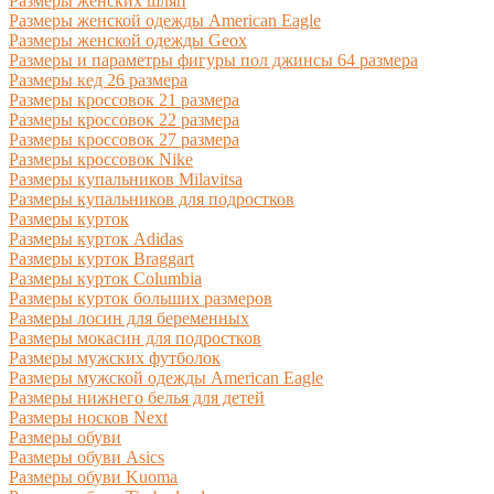
Размеры женских шляп
Размеры женской одежды American Eagle
Размеры женской одежды Geox
Размеры и параметры фигуры пол джинсы 64 размера
Размеры кед 26 размера
Размеры кроссовок 21 размера
Размеры кроссовок 22 размера
Размеры кроссовок 27 размера
Размеры кроссовок Nike
Размеры купальников Milavitsa
Размеры купальников для подростков
Размеры курток
Размеры курток Adidas
Размеры курток Braggart
Размеры курток Columbia
Размеры курток больших размеров
Размеры лосин для беременных
Размеры мокасин для подростков
Размеры мужских футболок
Размеры мужской одежды American Eagle
Размеры нижнего белья для детей
Размеры носков Next
Размеры обуви
Размеры обуви Asics
Размеры обуви Kuoma