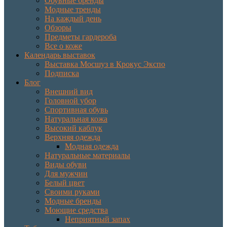
Обувные бренды
Модные тренды
На каждый день
Обзоры
Предметы гардероба
Все о коже
Календарь выставок
Выставка Мосшуз в Крокус Экспо
Подписка
Блог
Внешний вид
Головной убор
Спортивная обувь
Натуральная кожа
Высокий каблук
Верхняя одежда
Модная одежда
Натуральные материалы
Виды обуви
Для мужчин
Белый цвет
Своими руками
Модные бренды
Моющие средства
Неприятный запах