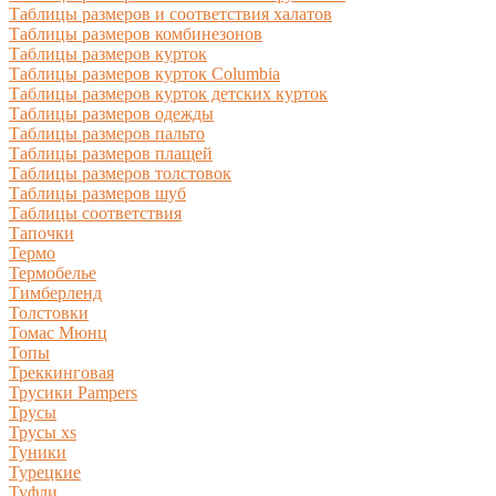
Таблицы размеров и соответствия халатов
Таблицы размеров комбинезонов
Таблицы размеров курток
Таблицы размеров курток Columbia
Таблицы размеров курток детских курток
Таблицы размеров одежды
Таблицы размеров пальто
Таблицы размеров плащей
Таблицы размеров толстовок
Таблицы размеров шуб
Таблицы соответствия
Тапочки
Термо
Термобелье
Тимберленд
Толстовки
Томас Мюнц
Топы
Треккинговая
Трусики Pampers
Трусы
Трусы xs
Туники
Турецкие
Туфли