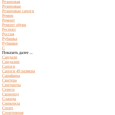
Резиновая
Резиновые
Резиновые сапоги
Ремни
Ремонт
Ремонт обуви
Респект
Россия
Рубашка
Рубашки
С
Показать далее ...
Сандали
Сандалии
Сапоги
Сапоги 49 размера
Сарафаны
Свитера
Свитшоты
Сереги
Скороход
Сланцы
Сникерсы
Спорт
Спортивная