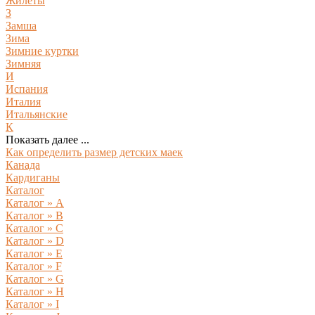
Жилеты
З
Замша
Зима
Зимние куртки
Зимняя
И
Испания
Италия
Итальянские
К
Показать далее ...
Как определить размер детских маек
Канада
Кардиганы
Каталог
Каталог » A
Каталог » B
Каталог » C
Каталог » D
Каталог » E
Каталог » F
Каталог » G
Каталог » H
Каталог » I