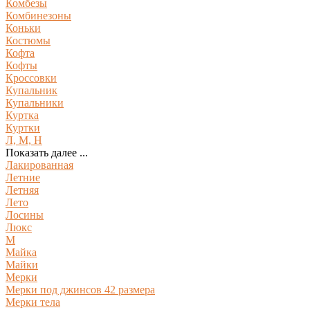
Комбезы
Комбинезоны
Коньки
Костюмы
Кофта
Кофты
Кроссовки
Купальник
Купальники
Куртка
Куртки
Л, М, Н
Показать далее ...
Лакированная
Летние
Летняя
Лето
Лосины
Люкс
М
Майка
Майки
Мерки
Мерки под джинсов 42 размера
Мерки тела