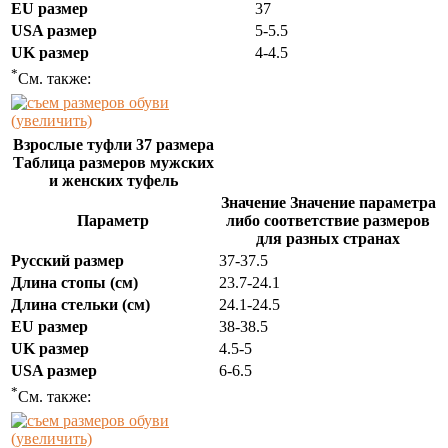
EU размер
37
USA размер
5-5.5
UK размер
4-4.5
*
См. также:
(увеличить)
Взрослые туфли 37 размера
Таблица размеров мужских
и женских туфель
Значение Значение параметра
Параметр
либо соответствие размеров
для разных странах
Русский размер
37-37.5
Длина стопы (см)
23.7-24.1
Длина стельки (см)
24.1-24.5
EU размер
38-38.5
UK размер
4.5-5
USA размер
6-6.5
*
См. также:
(увеличить)