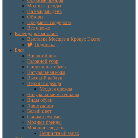
Обувные бренды
Модные тренды
На каждый день
Обзоры
Предметы гардероба
Все о коже
Календарь выставок
Выставка Мосшуз в Крокус Экспо
Подписка
Блог
Внешний вид
Головной убор
Спортивная обувь
Натуральная кожа
Высокий каблук
Верхняя одежда
Модная одежда
Натуральные материалы
Виды обуви
Для мужчин
Белый цвет
Своими руками
Модные бренды
Моющие средства
Неприятный запах