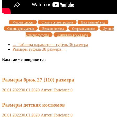
Модная одежда
Сделать своими руками
Ваш внешний вид
Советы для мужчин
Верхняя одежда
Стирка в машине
Лучшие
моющие средства
Учитываем время года
←
Таблица параметров туфель 36 размера
Размеры туфель 38 размера
→
Вам также понравится
Размеры брюк 27 (110) размера
30.01.2022
30.01.2020
Антон Гонсалес
0
Размеры детских костюмов
30.01.2022
30.01.2020
Антон Гонсалес
0