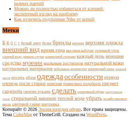
разных партий
Можно ли полностью избавиться от клещей:
экспертный взгляд на проблему
Как отличить подлинные Nike от копий
Метки
бренды
верхняя одежда
Б
К
белый цвет
белье
П
С
верхняя
Т
внешний вид
время года
высоком каблуке
головной убор
каждый день
моющие
горячей воде
данном случае
изнаночной стороны
мужчин
средства
натуральной кожи
мыльным раствором
натуральных материалов
небольшое количество
неприятный запах
нижней
одежда
особенности
носить
первую
обзор
части
очередь
после стирки
поясная
предмет
правильно подобрать
сделать
гардероба
своими руками
спортивной обуви
спортивном
убрать
стиральной машине
теплой воде
хозяйственное
стиле
цветовой гамме
мыло
шнуровка
Копирайт © 2026
Энциклопедия обуви
. Все права защищены.
Тема
ColorMag
от ThemeGrill. Создано на
WordPress
.