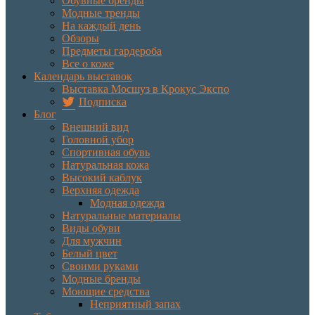
Обувные бренды
Модные тренды
На каждый день
Обзоры
Предметы гардероба
Все о коже
Календарь выставок
Выставка Мосшуз в Крокус Экспо
Подписка
Блог
Внешний вид
Головной убор
Спортивная обувь
Натуральная кожа
Высокий каблук
Верхняя одежда
Модная одежда
Натуральные материалы
Виды обуви
Для мужчин
Белый цвет
Своими руками
Модные бренды
Моющие средства
Неприятный запах