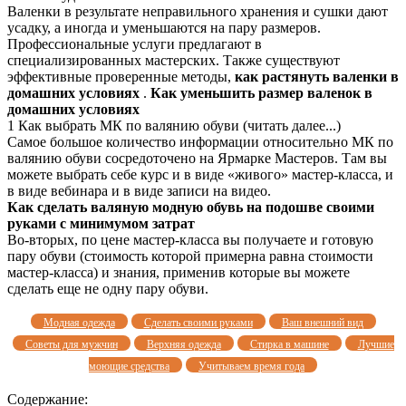
Валенки в результате неправильного хранения и сушки дают
усадку, а иногда и уменьшаются на пару размеров.
Профессиональные услуги предлагают в
специализированных мастерских. Также существуют
эффективные проверенные методы,
как растянуть валенки в
домашних условиях
.
Как уменьшить размер валенок в
домашних условиях
1 Как выбрать МК по валянию обуви (читать далее...)
Самое большое количество информации относительно МК по
валянию обуви сосредоточено на Ярмарке Мастеров. Там вы
можете выбрать себе курс и в виде «живого» мастер-класса, и
в виде вебинара и в виде записи на видео.
Как сделать валяную модную обувь на подошве своими
руками с минимумом затрат
Во-вторых, по цене мастер-класса вы получаете и готовую
пару обуви (стоимость которой примерна равна стоимости
мастер-класса) и знания, применив которые вы можете
сделать еще не одну пару обуви.
Модная одежда
Сделать своими руками
Ваш внешний вид
Советы для мужчин
Верхняя одежда
Стирка в машине
Лучшие
моющие средства
Учитываем время года
Содержание: