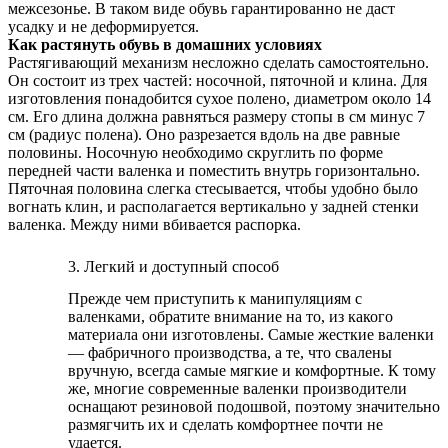
межсезонье. В таком виде обувь гарантированно не даст
усадку и не деформируется.
Как растянуть обувь в домашних условиях
Растягивающий механизм несложно сделать самостоятельно.
Он состоит из трех частей: носочной, пяточной и клина. Для
изготовления понадобится сухое полено, диаметром около 14
см. Его длина должна равняться размеру стопы в см минус 7
см (радиус полена). Оно разрезается вдоль на две равные
половины. Носочную необходимо скруглить по форме
передней части валенка и поместить внутрь горизонтально.
Пяточная половина слегка стесывается, чтобы удобно было
вогнать клин, и располагается вертикально у задней стенки
валенка. Между ними вбивается распорка.
3. Легкий и доступный способ
Прежде чем приступить к манипуляциям с
валенками, обратите внимание на то, из какого
материала они изготовлены. Самые жесткие валенки
— фабричного производства, а те, что свалены
вручную, всегда самые мягкие и комфортные. К тому
же, многие современные валенки производители
оснащают резиновой подошвой, поэтому значительно
размягчить их и сделать комфортнее почти не
удается.