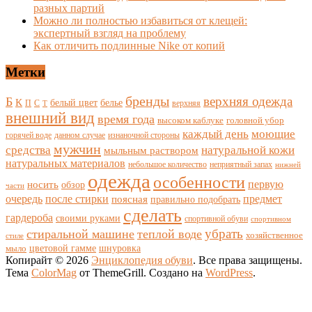
разных партий
Можно ли полностью избавиться от клещей:
экспертный взгляд на проблему
Как отличить подлинные Nike от копий
Метки
бренды
верхняя одежда
Б
К
белый цвет
белье
П
С
верхняя
Т
внешний вид
время года
высоком каблуке
головной убор
каждый день
моющие
горячей воде
данном случае
изнаночной стороны
мужчин
средства
натуральной кожи
мыльным раствором
натуральных материалов
небольшое количество
неприятный запах
нижней
одежда
особенности
носить
первую
обзор
части
очередь
после стирки
поясная
предмет
правильно подобрать
сделать
гардероба
своими руками
спортивной обуви
спортивном
убрать
стиральной машине
теплой воде
хозяйственное
стиле
цветовой гамме
мыло
шнуровка
Копирайт © 2026
Энциклопедия обуви
. Все права защищены.
Тема
ColorMag
от ThemeGrill. Создано на
WordPress
.