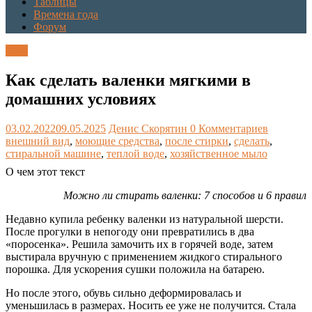
Таблицы
Времена года
Форум
Блог
Как сделать валенки мягкими в
домашних условиях
03.02.2022
09.05.2025
Денис Скорятин
0 Комментариев
внешний вид
,
моющие средства
,
после стирки
,
сделать
,
стиральной машине
,
теплой воде
,
хозяйственное мыло
О чем этот текст
Можно ли стирать валенки: 7 способов и 6 правил
Недавно купила ребенку валенки из натуральной шерсти.
После прогулки в непогоду они превратились в два
«поросенка». Решила замочить их в горячей воде, затем
выстирала вручную с применением жидкого стирального
порошка. Для ускорения сушки положила на батарею.
Но после этого, обувь сильно деформировалась и
уменьшилась в размерах. Носить ее уже не получится. Стала