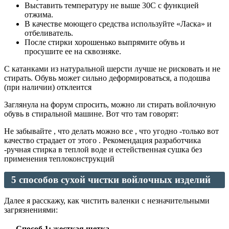
Выставить температуру не выше 30С с функцией
отжима.
В качестве моющего средства используйте «Ласка» и
отбеливатель.
После стирки хорошенько выпрямите обувь и
просушите ее на сквозняке.
С катанками из натуральной шерсти лучше не рисковать и не
стирать. Обувь может сильно деформироваться, а подошва
(при наличии) отклеится
Заглянула на форум спросить, можно ли стирать войлочную
обувь в стиральной машине. Вот что там говорят:
Не забывайте , что делать можно все , что угодно -только вот
качество страдает от этого . Рекомендация разработчика
-ручная стирка в теплой воде и естейственная сушка без
применения теплоконструкций
5 способов сухой чистки войлочных изделий
Далее я расскажу, как чистить валенки с незначительными
загрязнениями:
Способ 1: жесткая щетка