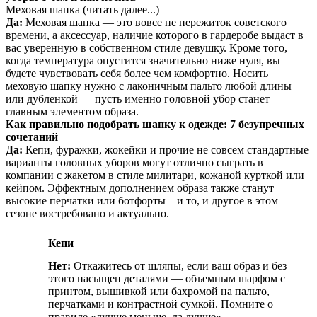
Меховая шапка (читать далее...)
Да:
Меховая шапка — это вовсе не пережиток советского
времени, а аксессуар, наличие которого в гардеробе выдаст в
вас уверенную в собственном стиле девушку. Кроме того,
когда температура опустится значительно ниже нуля, вы
будете чувствовать себя более чем комфортно. Носить
меховую шапку нужно с лаконичным пальто любой длины
или дубленкой — пусть именно головной убор станет
главным элементом образа.
Как правильно подобрать шапку к одежде: 7 безупречных
сочетаний
Да:
Кепи, фуражки, жокейки и прочие не совсем стандартные
варианты головных уборов могут отлично сыграть в
компании с жакетом в стиле милитари, кожаной курткой или
кейпом. Эффектным дополнением образа также станут
высокие перчатки или ботфорты – и то, и другое в этом
сезоне востребовано и актуально.
Кепи
Нет:
Откажитесь от шляпы, если ваш образ и без
этого насыщен деталями — объемным шарфом с
принтом, вышивкой или бахромой на пальто,
перчатками и контрастной сумкой. Помните о
правиле «лучше меньше, да лучше».