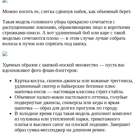
Можно носить ее, слегка сдвинув набок, как объемный берет.
Такая модель головного убора прекрасно сочетается с
распущенными локонами, обрамляющими лицо и короткими
стрижками-пикси. А вот удлиненный боб или каре с такой
моделью сочетаются плохо — в этом случае лучше собрать
волосы в пучок или спрятать под шапку.
Удачных образов с шапкой-ноской множество — пусть вас
вдохновляют фото фэшн-блоггеров:
Куртка-косуха, скинни-джинсы или кожаные треггинсы,
удлиненный свитер и байкерские ботинки плюс
шапочка-носок — настоящая классика стрит-стайла.
Объемное пальто-кокон пастельного оттенка, голубые
подвернутые джинсы, сникерсы или кеды и яркая
шапочка — образ для долгих прогулок по городу.
В холодное время года такая модель дополнит комплект
из пуховика или утепленной парки, трикотажного
платья и высоких сапог на плоской подошве. Завершит
образ сумка-мессенджер на длинном ремне.