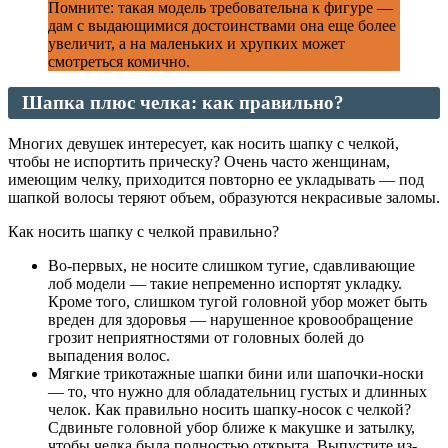
Помните: такая модель требовательна к фигуре —
дам с выдающимися достоинствами она еще более
увеличит, а на маленьких и хрупких может
смотреться комично.
Шапка плюс челка: как правильно?
Многих девушек интересует, как носить шапку с челкой,
чтобы не испортить прическу? Очень часто женщинам,
имеющим челку, приходится повторно ее укладывать — под
шапкой волосы теряют объем, образуются некрасивые заломы.
Как носить шапку с челкой правильно?
Во-первых, не носите слишком тугие, сдавливающие
лоб модели — такие непременно испортят укладку.
Кроме того, слишком тугой головной убор может быть
вреден для здоровья — нарушенное кровообращение
грозит неприятностями от головных болей до
выпадения волос.
Мягкие трикотажные шапки бини или шапочки-носки
— то, что нужно для обладательниц густых и длинных
челок. Как правильно носить шапку-носок с челкой?
Сдвиньте головной убор ближе к макушке и затылку,
чтобы челка была полностью открыта. Выпустите из-