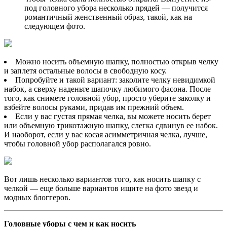
под головного убора несколько прядей — получится
романтичный женственный образ, такой, как на
следующем фото.
Можно носить объемную шапку, полностью открыв челку
и заплетя остальные волосы в свободную косу.
Попробуйте и такой вариант: заколите челку невидимкой
набок, а сверху наденьте шапочку любимого фасона. После
того, как снимете головной убор, просто уберите заколку и
взбейте волосы руками, придав им прежний объем.
Если у вас густая прямая челка, вы можете носить берет
или объемную трикотажную шапку, слегка сдвинув ее набок.
И наоборот, если у вас косая асимметричная челка, лучше,
чтобы головной убор располагался ровно.
Вот лишь несколько вариантов того, как носить шапку с
челкой — еще больше вариантов ищите на фото звезд и
модных блоггеров.
Головные уборы с чем и как носить