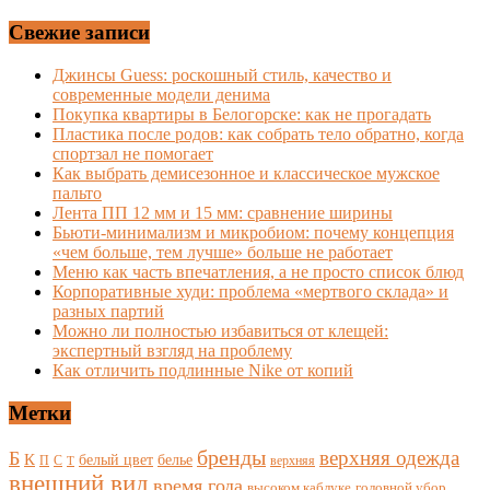
Свежие записи
Джинсы Guess: роскошный стиль, качество и
современные модели денима
Покупка квартиры в Белогорске: как не прогадать
Пластика после родов: как собрать тело обратно, когда
спортзал не помогает
Как выбрать демисезонное и классическое мужское
пальто
Лента ПП 12 мм и 15 мм: сравнение ширины
Бьюти-минимализм и микробиом: почему концепция
«чем больше, тем лучше» больше не работает
Меню как часть впечатления, а не просто список блюд
Корпоративные худи: проблема «мертвого склада» и
разных партий
Можно ли полностью избавиться от клещей:
экспертный взгляд на проблему
Как отличить подлинные Nike от копий
Метки
бренды
верхняя одежда
Б
К
белый цвет
белье
П
С
верхняя
Т
внешний вид
время года
высоком каблуке
головной убор