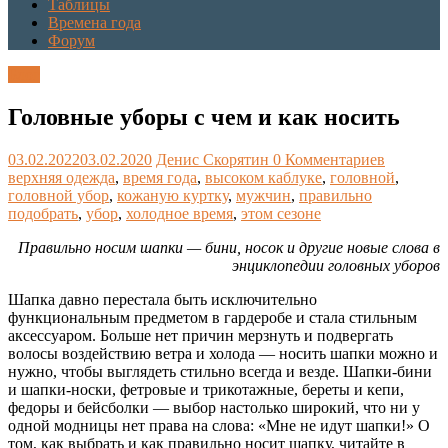
Таблицы
Времена года
Форум
Блог
Головные уборы с чем и как носить
03.02.2022
03.02.2020
Денис Скорятин
0 Комментариев
верхняя одежда
,
время года
,
высоком каблуке
,
головной
,
головной убор
,
кожаную куртку
,
мужчин
,
правильно
подобрать
,
убор
,
холодное время
,
этом сезоне
Правильно носим шапки — бини, носок и другие новые слова в
энциклопедии головных уборов
Шапка давно перестала быть исключительно
функциональным предметом в гардеробе и стала стильным
аксессуаром. Больше нет причин мерзнуть и подвергать
волосы воздействию ветра и холода — носить шапки можно и
нужно, чтобы выглядеть стильно всегда и везде. Шапки-бини
и шапки-носки, фетровые и трикотажные, береты и кепи,
федоры и бейсболки — выбор настолько широкий, что ни у
одной модницы нет права на слова: «Мне не идут шапки!» О
том, как выбрать и как правильно носит шапку, читайте в