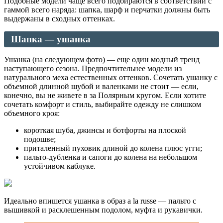
Подобные модели чаще всего подбираются в соответствии с
гаммой всего наряда: шапка, шарф и перчатки должны быть
выдержаны в сходных оттенках.
Шапка — ушанка
Ушанка (на следующем фото) — еще один модный тренд
наступающего сезона. Предпочтительнее модели из
натурального меха естественных оттенков. Сочетать ушанку с
объемной длинной шубой и валенками не стоит — если,
конечно, вы не живете в за Полярным кругом. Если хотите
сочетать комфорт и стиль, выбирайте одежду не слишком
объемного кроя:
короткая шуба, джинсы и ботфорты на плоской
подошве;
приталенный пуховик длиной до колена плюс угги;
пальто-дубленка и сапоги до колена на небольшом
устойчивом каблуке.
Идеально впишется ушанка в образ a la russe — пальто с
вышивкой и расклешенным подолом, муфта и рукавички.