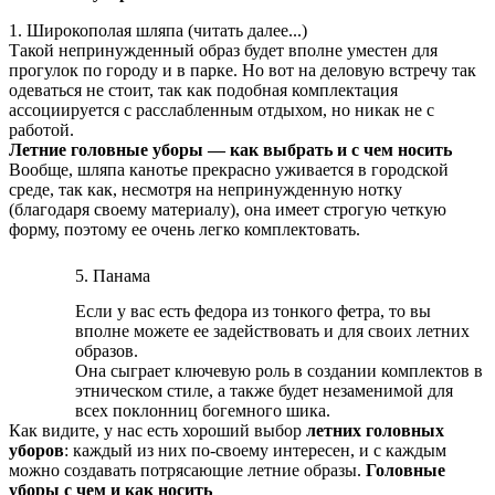
1. Широкополая шляпа (читать далее...)
Такой непринужденный образ будет вполне уместен для
прогулок по городу и в парке. Но вот на деловую встречу так
одеваться не стоит, так как подобная комплектация
ассоциируется с расслабленным отдыхом, но никак не с
работой.
Летние головные уборы — как выбрать и с чем носить
Вообще, шляпа канотье прекрасно уживается в городской
среде, так как, несмотря на непринужденную нотку
(благодаря своему материалу), она имеет строгую четкую
форму, поэтому ее очень легко комплектовать.
5. Панама
Если у вас есть федора из тонкого фетра, то вы
вполне можете ее задействовать и для своих летних
образов.
Она сыграет ключевую роль в создании комплектов в
этническом стиле, а также будет незаменимой для
всех поклонниц богемного шика.
Как видите, у нас есть хороший выбор
летних головных
уборов
: каждый из них по-своему интересен, и с каждым
можно создавать потрясающие летние образы.
Головные
уборы с чем и как носить