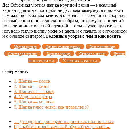
Да:
Объемная уютная шапка крупной вязки — идеальный
вариант для зимы, который не даст вам замерзнуть и добавит
вам баллов в модном зачете. Эта модель — лучший выбор для
расслабленного повседневного образа, поэтому ограничений
по сочетанию с верхней одеждой в этом случае практически
нет, ведь такую шапку можно надеть и с пальто, и с пуховиком
и с oversize свитером.
Головные уборы с чем и как носить
Модная одежда
Сделать своими руками
Ваш внешний вид
Советы для мужчин
Верхняя одежда
Стирка в машине
Лучшие
моющие средства
Учитываем время года
Содержание:
1.
Шапка — носок
2.
Шапка — бини
3.
Шапочка — шарф
4.
Модели из фетра
5.
Шапка — ушанка
6.
Шапка плюс челка: как правильно?
←
Дезодорант для обуви шарики как пользоваться
Где найти каталог женской обуви бренда sotto
→