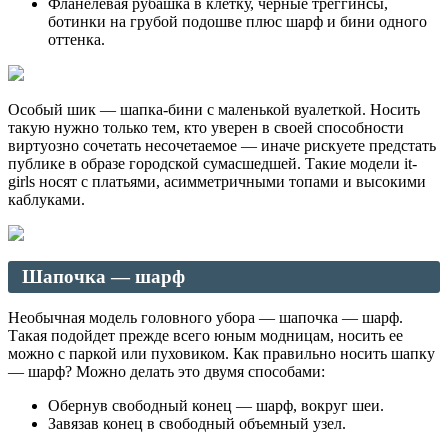
Фланелевая рубашка в клетку, черные треггинсы,
ботинки на грубой подошве плюс шарф и бини одного
оттенка.
Особый шик — шапка-бини с маленькой вуалеткой. Носить
такую нужно только тем, кто уверен в своей способности
виртуозно сочетать несочетаемое — иначе рискуете предстать
публике в образе городской сумасшедшей. Такие модели it-
girls носят с платьями, асимметричными топами и высокими
каблуками.
Шапочка — шарф
Необычная модель головного убора — шапочка — шарф.
Такая подойдет прежде всего юным модницам, носить ее
можно с паркой или пуховиком. Как правильно носить шапку
— шарф? Можно делать это двумя способами:
Обернув свободный конец — шарф, вокруг шеи.
Завязав конец в свободный объемный узел.