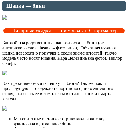
Шапка — бини
Шикарные скидки — промокоды в Спортмастер
Ближайшая родственница шапки-носка — бини (от
английского слова beanie – фасолинка). Объемная вязаная
шапка невероятно популярна среди знаменитостей: такую
модель часто носят Рианна, Кара Делевинь (на фото), Тейлор
Свифт.
Как правильно носить шапку — бини? Так же, как и
предыдущую — с одеждой спортивного, повседневного
стиля, включать ее в комплекты в стиле гранж и смарт-
кежуал.
Макси-платье из тонкого трикотажа, яркие кеды,
джинсовая куртка плюс бини.