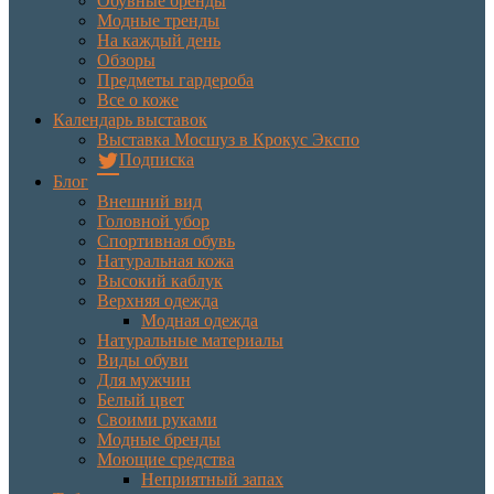
Обувные бренды
Модные тренды
На каждый день
Обзоры
Предметы гардероба
Все о коже
Календарь выставок
Выставка Мосшуз в Крокус Экспо
Подписка
Блог
Внешний вид
Головной убор
Спортивная обувь
Натуральная кожа
Высокий каблук
Верхняя одежда
Модная одежда
Натуральные материалы
Виды обуви
Для мужчин
Белый цвет
Своими руками
Модные бренды
Моющие средства
Неприятный запах