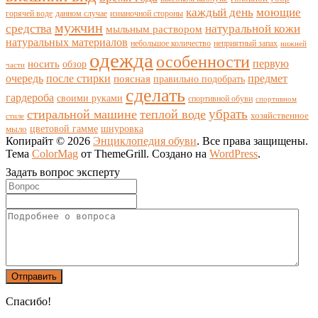
каждый день
моющие
горячей воде
данном случае
изнаночной стороны
мужчин
средства
натуральной кожи
мыльным раствором
натуральных материалов
небольшое количество
неприятный запах
нижней
одежда
особенности
носить
первую
обзор
части
очередь
после стирки
поясная
предмет
правильно подобрать
сделать
гардероба
своими руками
спортивной обуви
спортивном
убрать
стиральной машине
теплой воде
хозяйственное
стиле
цветовой гамме
мыло
шнуровка
Копирайт © 2026
Энциклопедия обуви
. Все права защищены.
Тема
ColorMag
от ThemeGrill. Создано на
WordPress
.
Задать вопрос эксперту
Спасибо!