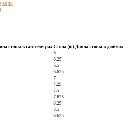
7
38
39
5
лина стопы в сантиметрах
Стопа (in) Длина стопы в дюймах
6
6.25
6.5
6.625
7
7.25
7.5
7.625
8.25
8.5
8.625