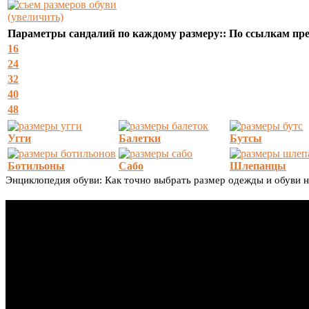
(увеличить)
Параметры сандалий по каждому размеру:: По ссылкам пр
16
24
32
40
48
Угги
Балетки
Бутсы
Ботильоны
Сабо
Шлепанцы
Энциклопедия обуви: Как точно выбрать размер одежды и обуви 