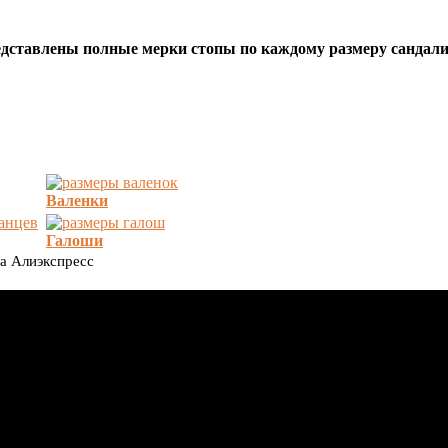
едставлены полные мерки стопы по каждому размеру сандал
Валенки
Галоши
на Алиэкспресс