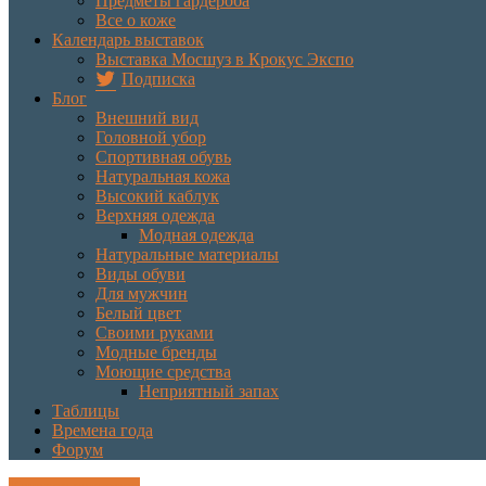
Предметы гардероба
Все о коже
Календарь выставок
Выставка Мосшуз в Крокус Экспо
Подписка
Блог
Внешний вид
Головной убор
Спортивная обувь
Натуральная кожа
Высокий каблук
Верхняя одежда
Модная одежда
Натуральные материалы
Виды обуви
Для мужчин
Белый цвет
Своими руками
Модные бренды
Моющие средства
Неприятный запах
Таблицы
Времена года
Форум