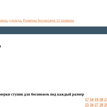
ожки
,
одежда
,
Размеры босоножек 31 размера
а
мерки ступни для босоножек под каждый размер
17
18
19
20
2
25
26
27
28
2