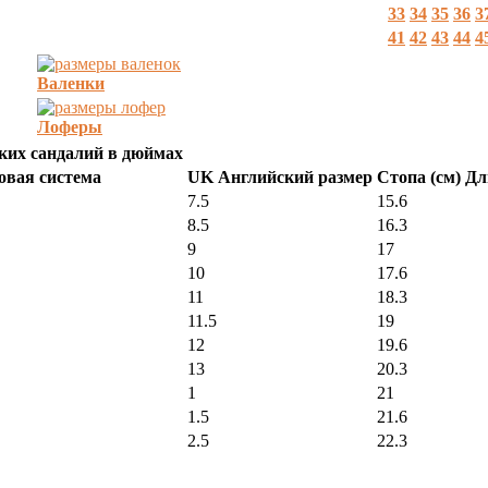
33
34
35
36
3
41
42
43
44
4
Валенки
Лоферы
ских сандалий в дюймах
овая система
UK Английский размер
Стопа (см) Д
7.5
15.6
8.5
16.3
9
17
10
17.6
11
18.3
11.5
19
12
19.6
13
20.3
1
21
1.5
21.6
2.5
22.3