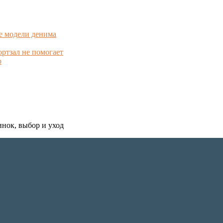
е модели денима
ортзал не помогает
о
инок, выбор и уход