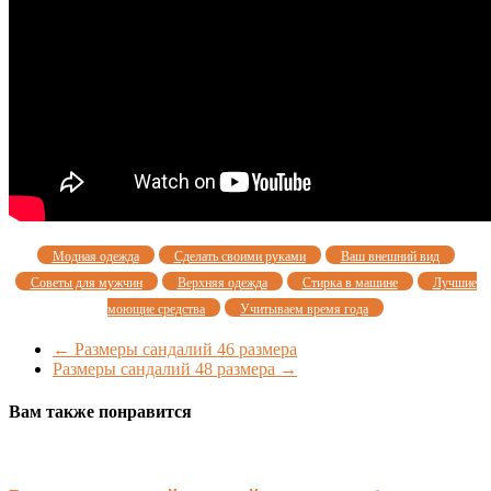
Модная одежда
Сделать своими руками
Ваш внешний вид
Советы для мужчин
Верхняя одежда
Стирка в машине
Лучшие
моющие средства
Учитываем время года
←
Размеры сандалий 46 размера
Размеры сандалий 48 размера
→
Вам также понравится