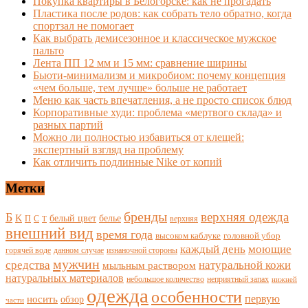
Покупка квартиры в Белогорске: как не прогадать
Пластика после родов: как собрать тело обратно, когда
спортзал не помогает
Как выбрать демисезонное и классическое мужское
пальто
Лента ПП 12 мм и 15 мм: сравнение ширины
Бьюти-минимализм и микробиом: почему концепция
«чем больше, тем лучше» больше не работает
Меню как часть впечатления, а не просто список блюд
Корпоративные худи: проблема «мертвого склада» и
разных партий
Можно ли полностью избавиться от клещей:
экспертный взгляд на проблему
Как отличить подлинные Nike от копий
Метки
бренды
верхняя одежда
Б
К
белый цвет
белье
П
С
верхняя
Т
внешний вид
время года
высоком каблуке
головной убор
каждый день
моющие
горячей воде
данном случае
изнаночной стороны
мужчин
средства
натуральной кожи
мыльным раствором
натуральных материалов
небольшое количество
неприятный запах
нижней
одежда
особенности
носить
первую
обзор
части