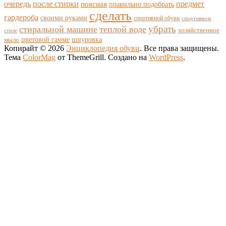
очередь
после стирки
поясная
предмет
правильно подобрать
сделать
гардероба
своими руками
спортивной обуви
спортивном
убрать
стиральной машине
теплой воде
хозяйственное
стиле
цветовой гамме
мыло
шнуровка
Копирайт © 2026
Энциклопедия обуви
. Все права защищены.
Тема
ColorMag
от ThemeGrill. Создано на
WordPress
.