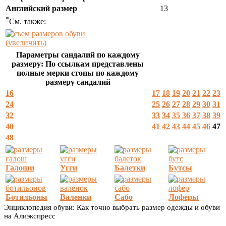
Английский размер
13
*
См. также:
(увеличить)
Параметры сандалий по каждому
размеру: По ссылкам представлены
полные мерки стопы по каждому
размеру сандалий
16
17
18
19
20
21
22
23
24
25
26
27
28
29
30
31
32
33
34
35
36
37
38
39
40
41
42
43
44
45
46
47
48
Галоши
Угги
Балетки
Бутсы
Ботильоны
Валенки
Сабо
Лоферы
Энциклопедия обуви: Как точно выбрать размер одежды и обуви
на Алиэкспресс