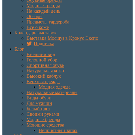
Обувные бренды
Модные тренды
На каждый день
Обзоры
Предметы гардероба
Все о коже
Календарь выставок
Выставка Мосшуз в Крокус Экспо
Подписка
Блог
Внешний вид
Головной убор
Спортивная обувь
Натуральная кожа
Высокий каблук
Верхняя одежда
Модная одежда
Натуральные материалы
Виды обуви
Для мужчин
Белый цвет
Своими руками
Модные бренды
Моющие средства
Неприятный запах