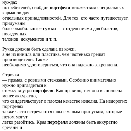
нуждах
потребителей, снабдив
портфели
множеством специальных
карманов для
отдельных принадлежностей. Для тех, кто часто путешествует,
придуманы
более «мобильные»
сумки
— с отделениями для билетов,
посадочных
талонов, документов и т. п.
Ручка должна быть сделана из кожи,
а не из винила или пластика, чем частенько грешат
производители. Также
необходимо удостовериться, что она надежно закреплена.
Строчка
— прямая, с ровными стежками. Особенно внимательно
нужно приглядеться к
стежку внутри
портфеля
. Как правило, там она выполнена
менее аккуратно,
что свидетельствует о плохом качестве изделия. На недорогих
портфелях
также часто встречаются швы с малым припуском, которые
потом могут
легко разойтись. Края
портфеля
должны быть аккуратно
срезаны и