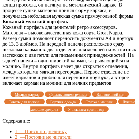
конца просохла, он натянул на металлический каркас. В
процессе сушки материал принял форму каркаса, и
получилась небольшая мужская сумка прямоугольной формы.
Кожаный мужской портфель
Кожаный портфель для ценителей ретро-аксессуаров.
Материал – высококачественная кожа сорта Great Nappa.
Размер сумки позволяет переносить документы А4 и ноутбук
до 13, 3 дюймов. На передней панели расположено сразу
несколько карманов: два отделения для мелочей на магнитных
застежках и две петли для письменных принадлежностей. На
задней панели – один широкий карман, закрывающийся на
молнию. Внутри портфель имеет два открытых отделения,
между которыми мягкая перегородка. Первое отделение не
имеет карманов и удобно для переноски ноутбука, а второе
включает карман на молнии для мелких предметов.
Модная одежда
Сделать своими руками
Ваш внешний вид
Советы для мужчин
Верхняя одежда
Стирка в машине
Лучшие
моющие средства
Учитываем время года
Содержание:
1.
—Поиск по дневнику
2.
—Постоянные читатели