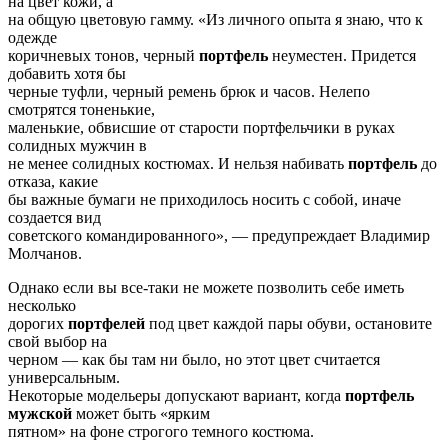
на цвет кожи, а
на общую цветовую гамму. «Из личного опыта я знаю, что к
одежде
коричневых тонов, черный
портфель
неуместен. Придется
добавить хотя бы
черные туфли, черный ремень брюк и часов. Нелепо
смотрятся тоненькие,
маленькие, обвисшие от старости портфельчики в руках
солидных мужчин в
не менее солидных костюмах. И нельзя набивать
портфель
до
отказа, какие
бы важные бумаги не приходилось носить с собой, иначе
создается вид
советского командированного», — предупреждает Владимир
Молчанов.
Однако если вы все-таки не можете позволить себе иметь
несколько
дорогих
портфелей
под цвет каждой пары обуви, остановите
свой выбор на
черном — как бы там ни было, но этот цвет считается
универсальным.
Некоторые модельеры допускают вариант, когда
портфель
мужской
может быть «ярким
пятном» на фоне строгого темного костюма.