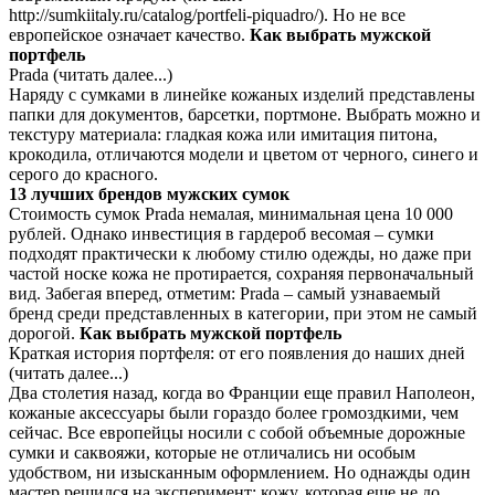
http://sumkiitaly.ru/catalog/portfeli-piquadro/). Но не все
европейское означает качество.
Как выбрать мужской
портфель
Prada (читать далее...)
Наряду с сумками в линейке кожаных изделий представлены
папки для документов, барсетки, портмоне. Выбрать можно и
текстуру материала: гладкая кожа или имитация питона,
крокодила, отличаются модели и цветом от черного, синего и
серого до красного.
13 лучших брендов мужских сумок
Стоимость сумок Prada немалая, минимальная цена 10 000
рублей. Однако инвестиция в гардероб весомая – сумки
подходят практически к любому стилю одежды, но даже при
частой носке кожа не протирается, сохраняя первоначальный
вид. Забегая вперед, отметим: Prada – самый узнаваемый
бренд среди представленных в категории, при этом не самый
дорогой.
Как выбрать мужской портфель
Краткая история портфеля: от его появления до наших дней
(читать далее...)
Два столетия назад, когда во Франции еще правил Наполеон,
кожаные аксессуары были гораздо более громоздкими, чем
сейчас. Все европейцы носили с собой объемные дорожные
сумки и саквояжи, которые не отличались ни особым
удобством, ни изысканным оформлением. Но однажды один
мастер решился на эксперимент: кожу, которая еще не до