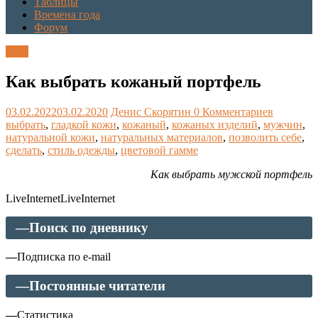
Таблицы
Времена года
Форум
Блог
Как выбрать кожаный портфель
03.02.2022
03.02.2020
Денис Скорятин
0 Комментариев
выбрать
,
гладкой кожи
,
кожаный
,
кожаных изделий
,
мужчин
,
натуральной кожи
,
натуральных материалов
,
позволить себе
,
сделать
,
стиль одежды
,
цветовой гамме
Как выбрать мужской портфель
LiveInternetLiveInternet
—
Поиск по дневнику
—
Подписка по e-mail
—
Постоянные читатели
—
Статистика