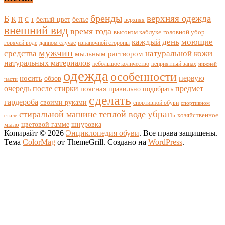
бренды
верхняя одежда
Б
К
белый цвет
белье
П
С
верхняя
Т
внешний вид
время года
высоком каблуке
головной убор
каждый день
моющие
горячей воде
данном случае
изнаночной стороны
мужчин
средства
натуральной кожи
мыльным раствором
натуральных материалов
небольшое количество
неприятный запах
нижней
одежда
особенности
носить
первую
обзор
части
очередь
после стирки
поясная
предмет
правильно подобрать
сделать
гардероба
своими руками
спортивной обуви
спортивном
убрать
стиральной машине
теплой воде
хозяйственное
стиле
цветовой гамме
мыло
шнуровка
Копирайт © 2026
Энциклопедия обуви
. Все права защищены.
Тема
ColorMag
от ThemeGrill. Создано на
WordPress
.