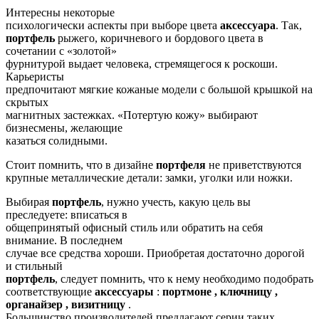
Интересны некоторые
психологически аспекты при выборе цвета
аксессуара
. Так,
портфель
рыжего, коричневого и бордового цвета в
сочетании с «золотой»
фурнитурой выдает человека, стремящегося к роскоши.
Карьеристы
предпочитают мягкие кожаные модели с большой крышкой на
скрытых
магнитных застежках. «Потертую кожу» выбирают
бизнесмены, желающие
казаться солидными.
Стоит помнить, что в дизайне
портфеля
не приветствуются
крупные металлические детали: замки, уголки или ножки.
Выбирая
портфель
, нужно учесть, какую цель вы
преследуете: вписаться в
общепринятый офисный стиль или обратить на себя
внимание. В последнем
случае все средства хороши. Приобретая достаточно дорогой
и стильный
портфель
, следует помнить, что к нему необходимо подобрать
соответствующие
аксессуары
:
портмоне , ключницу ,
органайзер , визитницу
.
Большинство производителей предлагают серии таких