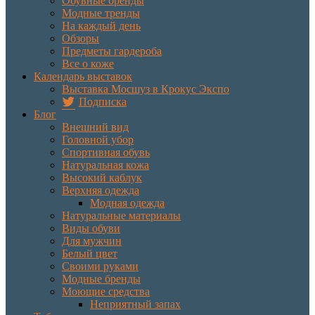
Обувные бренды
Модные тренды
На каждый день
Обзоры
Предметы гардероба
Все о коже
Календарь выставок
Выставка Мосшуз в Крокус Экспо
Подписка
Блог
Внешний вид
Головной убор
Спортивная обувь
Натуральная кожа
Высокий каблук
Верхняя одежда
Модная одежда
Натуральные материалы
Виды обуви
Для мужчин
Белый цвет
Своими руками
Модные бренды
Моющие средства
Неприятный запах