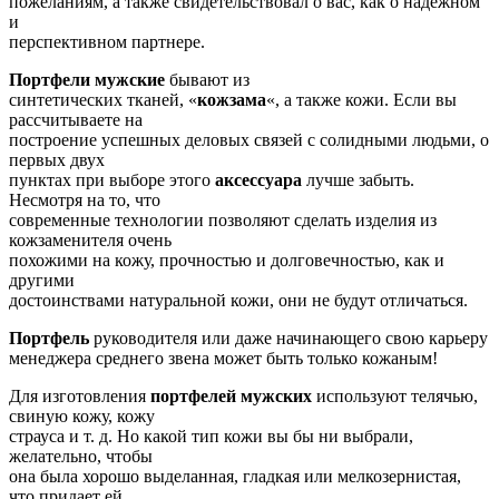
пожеланиям, а также свидетельствовал о вас, как о надежном
и
перспективном партнере.
Портфели мужские
бывают из
синтетических тканей, «
кожзама
«, а также кожи. Если вы
рассчитываете на
построение успешных деловых связей с солидными людьми, о
первых двух
пунктах при выборе этого
аксессуара
лучше забыть.
Несмотря на то, что
современные технологии позволяют сделать изделия из
кожзаменителя очень
похожими на кожу, прочностью и долговечностью, как и
другими
достоинствами натуральной кожи, они не будут отличаться.
Портфель
руководителя или даже начинающего свою карьеру
менеджера среднего звена может быть только кожаным!
Для изготовления
портфелей мужских
используют телячью,
свиную кожу, кожу
страуса и т. д. Но какой тип кожи вы бы ни выбрали,
желательно, чтобы
она была хорошо выделанная, гладкая или мелкозернистая,
что придает ей