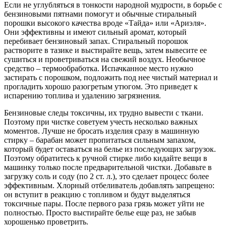
Если не углубляться в тонкости народной мудрости, в борьбе с
бензиновыми пятнами помогут и обычные стиральный
порошки высокого качества вроде «Тайда» или «Ариэля».
Они эффективны и имеют сильный аромат, который
перебивает бензиновый запах. Стиральный порошок
растворите в тазике и выстирайте вещь, затем вывесите ее
сушиться и проветриваться на свежий воздух. Необычное
средство – термообработка. Испачканное место нужно
застирать с порошком, подложить под нее чистый материал и
прогладить хорошо разогретым утюгом. Это приведет к
испарению топлива и удалению загрязнения.
Бензиновые следы токсичны, их трудно вывести с ткани.
Поэтому при чистке советуем учесть несколько важных
моментов. Лучше не бросать изделия сразу в машинную
стирку – барабан может пропитаться сильным запахом,
который будет оставаться на белье из последующих загрузок.
Поэтому обратитесь к ручной стирке либо кидайте вещи в
машинку только после предварительной чистки. Добавьте в
загрузку соль и соду (по 2 ст. л.), это сделает процесс более
эффективным. Хлорный отбеливатель добавлять запрещено:
он вступит в реакцию с топливом и будут выделяться
токсичные пары. После первого раза грязь может уйти не
полностью. Просто выстирайте белье еще раз, не забыв
хорошенько проветрить.