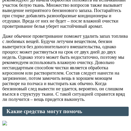
участок белую ткань. Множество вопросов также вызывает
выведение неприятного бензинового запаха. Постарайтесь
при стирке добавлять разнообразные кондиционеры и
отдушки. Вреда от них не будет – после влажной очистки
проветривание белья уберет настойчивый аромат.
Даже обычное проветривание поможет удалить запах топлива
с любимых вещей. Будучи летучим веществом, бензин
выветрится без дополнительного вмешательства, однако
процесс может растянуться на срок от двух дней до двух
недель. Однако этого может быть недостаточно, поэтому мы
рекомендуем использовать влажную очистку. Довольно
нестандартным способом чистки является обработка
керосином или растворителем. Состав следует нанести на
загрязнение, потом замочить вещь в хорошем моющем
растворе на полчаса и выстирать как обычно. Когда
бензиновый след вывести не удается, вероятно, он слишком
въелся в структуру ткани. С такой ситуацией справится вряд
ли получится – вещь придется выкинуть.
Какие средства могут помочь