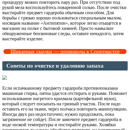
процедуру можно повторить пару раз. При отсутствии под
рукой мела воспользуйтесь поваренной солью. После очистки
выстирайте предмет гардероба обычным способом. Для
борьбы с грязью хорошо пользоваться специальным мылом,
носящим название «Антипятин», которое легко отыщется в
магазине на полке с бытовой химией. Просто намыльте
обнаруженные бензиновые следы, оставьте ненадолго, затем
выстирайте изделие.
Шикарные скидки — промокоды в Спортмастер
Советы по очистке и удалению запаха
Если испачканному предмету гардероба противопоказана
машинная стирка, пятна удастся отстирать и руками. Поможет
использование нагретого крахмала (картофельной муки),
который следует посыпать на грязный участок. После надо
оставить его на ткани, через полчаса повторить манипуляцию.
Иногда двух раз недостаточно; нужно продолжать, пока
загрязнение не сойдет. После замочите предмет гардероба в
воде низкой температуры и постирайте руками. Хозяйки
рекомендуют до начала обработки положить на испачканный