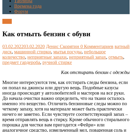
Таблицы
Времена года
Форум
Блог
Как отмыть бензин с обуви
03.02.2022
03.02.2020
Денис Скорятин
0 Комментариев
ватный
диск
,
машинной стирки
,
мытья посуды
,
небольшое
количество
,
неприятные запахи
,
неприятный запах
,
отмыть
,
предмет гардероба
,
ручной стирке
Как отстирать бензин с одежды
Многие интересуются тем, как отстирать следы бензина, если
он попал на джинсы или другую вещь. Подобные казусы
иногда происходят у автолюбителей и мастеров на все руки.
До начала очистки важно определить, что на ткани осталось
именно это вещество. Отличить бензиновые следы можно по
четкому запаху, хотя на материале может быть практически
ничего не заметно. Если чувствуете соответствующий запах –
время отправлять вещь в стирку. Кроме обычного стирального
порошка для чистки вам пригодится «Фейри» или
аналогичное средство, измельченный мел, поваренная соль и