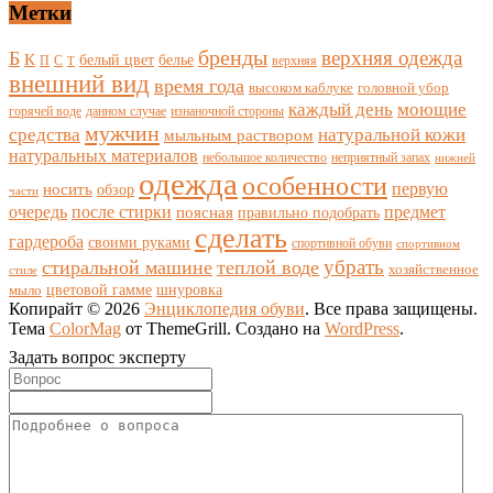
Метки
бренды
верхняя одежда
Б
К
белый цвет
белье
П
С
верхняя
Т
внешний вид
время года
высоком каблуке
головной убор
каждый день
моющие
горячей воде
данном случае
изнаночной стороны
мужчин
средства
натуральной кожи
мыльным раствором
натуральных материалов
небольшое количество
неприятный запах
нижней
одежда
особенности
носить
первую
обзор
части
очередь
после стирки
поясная
предмет
правильно подобрать
сделать
гардероба
своими руками
спортивной обуви
спортивном
убрать
стиральной машине
теплой воде
хозяйственное
стиле
цветовой гамме
мыло
шнуровка
Копирайт © 2026
Энциклопедия обуви
. Все права защищены.
Тема
ColorMag
от ThemeGrill. Создано на
WordPress
.
Задать вопрос эксперту