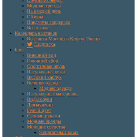
Обувные бренды
Модные тренды
На каждый день
Обзоры
Предметы гардероба
Все о коже
Календарь выставок
Выставка Мосшуз в Крокус Экспо
Подписка
Блог
Внешний вид
Головной убор
Спортивная обувь
Натуральная кожа
Высокий каблук
Верхняя одежда
Модная одежда
Натуральные материалы
Виды обуви
Для мужчин
Белый цвет
Своими руками
Модные бренды
Моющие средства
Неприятный запах