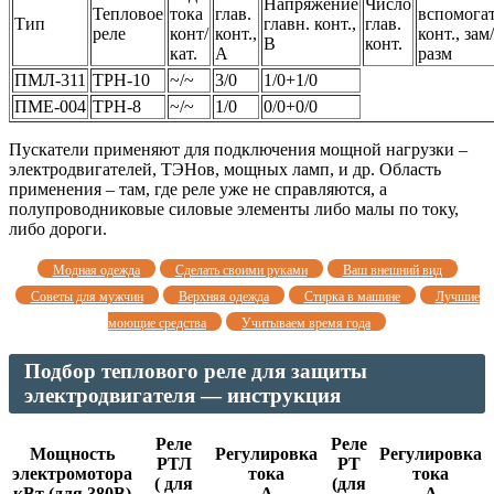
Напряжение
Число
Тепловое
тока
глав.
вспомогат
Тип
главн. конт.,
глав.
реле
конт/
конт.,
конт., зам/
В
конт.
кат.
А
разм
ПМЛ-311
ТРН-10
~/~
3/0
1/0+1/0
ПМЕ-004
ТРН-8
~/~
1/0
0/0+0/0
Пускатели применяют для подключения мощной нагрузки –
электродвигателей, ТЭНов, мощных ламп, и др. Область
применения – там, где реле уже не справляются, а
полупроводниковые силовые элементы либо малы по току,
либо дороги.
Модная одежда
Сделать своими руками
Ваш внешний вид
Советы для мужчин
Верхняя одежда
Стирка в машине
Лучшие
моющие средства
Учитываем время года
Подбор теплового реле для защиты
электродвигателя — инструкция
Реле
Реле
Мощность
Регулировка
Регулировка
РТЛ
РТ
электромотора
тока
тока
( для
(для
кВт (для 380В)
А
А