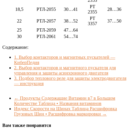
2353
РТ
18,5
РТЛ-2055
30…41
28…36
2355
РТ
22
РТЛ-2057
38…52
37…50
3357
25
РТЛ-2059
47…64
30
РТЛ-2061
54…74
Содержание:
1.
Выбор контакторов и магнитных пускателей —
КиберПедия
2.
Выбор контакторов и магнитного пускателя для
управления и защиты асинхронного двигателя
3.
Подбор теплового реле для защиты электродвигателя
— инструкция
←
Продукты Содержащие Витамин в7 в Большом
Количестве Таблица • Названия витаминов
Индекс Скорости на Шинах Таблица Расшифровка
Грузовых Шин • Расшифровка маркировки
→
Вам также понравится