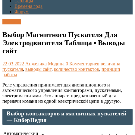
Таблицы
Времена года
Форум
Таблицы
Выбор Магнитного Пускателя Для
Электродвигателя Таблица • Выводы
сайт
22.03.2022
Анжелика Модина
0 Комментариев
величина
пускателя
,
выводы сайт
,
количество контактов
,
принцип
работы
Реле управления принимают для дистанционного и
автоматического управления контакторами, пускателями,
электромагнитами. Это аппарат, предназначенный для
передачи команд из одной электрической цепи в другую.
Выбор контакторов и магнитных пускателей
— КиберПедия
Автоматический