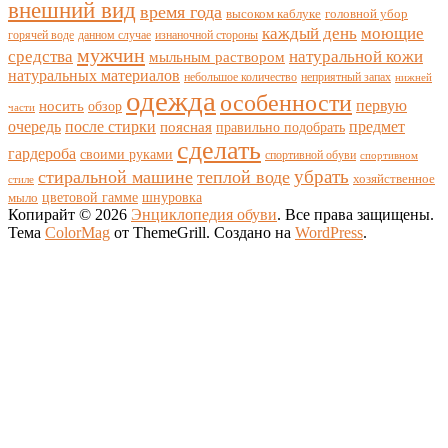
внешний вид
время года
высоком каблуке
головной убор
каждый день
моющие
горячей воде
данном случае
изнаночной стороны
мужчин
средства
натуральной кожи
мыльным раствором
натуральных материалов
небольшое количество
неприятный запах
нижней
одежда
особенности
носить
первую
обзор
части
очередь
после стирки
поясная
предмет
правильно подобрать
сделать
гардероба
своими руками
спортивной обуви
спортивном
убрать
стиральной машине
теплой воде
хозяйственное
стиле
цветовой гамме
мыло
шнуровка
Копирайт © 2026
Энциклопедия обуви
. Все права защищены.
Тема
ColorMag
от ThemeGrill. Создано на
WordPress
.