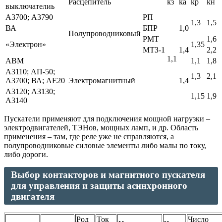
Расцепитель
kз
kа
kр
kн
выключателиь
А3700; А3790
РП
1,3
1,5
ВА
БПР
1,0
Полупроводниковый
РМТ
1,6
«Электрон»
1,35
МТЗ-1
1,4
2,2
1,1
АВМ
1,1
1,8
А3110; АП-50;
1,3
2,1
А3700; ВА; АЕ20
Электромагнитный
1,4
А3120; А3130;
1,15
1,9
А3140
Пускатели применяют для подключения мощной нагрузки –
электродвигателей, ТЭНов, мощных ламп, и др. Область
применения – там, где реле уже не справляются, а
полупроводниковые силовые элементы либо малы по току,
либо дороги.
Выбор контакторов и магнитного пускателя
для управления и защиты асинхронного
двигателя
Род
Ток
Число