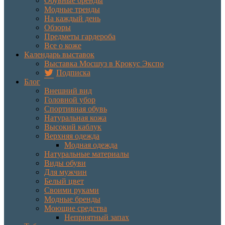
Обувные бренды
Модные тренды
На каждый день
Обзоры
Предметы гардероба
Все о коже
Календарь выставок
Выставка Мосшуз в Крокус Экспо
Подписка
Блог
Внешний вид
Головной убор
Спортивная обувь
Натуральная кожа
Высокий каблук
Верхняя одежда
Модная одежда
Натуральные материалы
Виды обуви
Для мужчин
Белый цвет
Своими руками
Модные бренды
Моющие средства
Неприятный запах