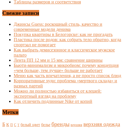
Таблицы размеров и соответствия
Свежие записи
Джинсы Guess: роскошный стиль, качество и
современные модели денима
Покупка квартиры в Белогорске: как не прогадать
Пластика после родов: как собрать тело обратно, когда
спортзал не помогает
Как выбрать демисезонное и классическое мужское
пальто
Лента ПП 12 мм и 15 мм: сравнение ширины
Бьюти-минимализм и микробиом: почему концепция
«чем больше, тем лучше» больше не работает
Меню как часть впечатления, а не просто список блюд
Корпоративные худи: проблема «мертвого склада» и
разных партий
Можно ли полностью избавиться от клещей:
экспертный взгляд на проблему
Как отличить подлинные Nike от копий
Метки
бренды
верхняя одежда
Б
К
белый цвет
белье
П
С
верхняя
Т