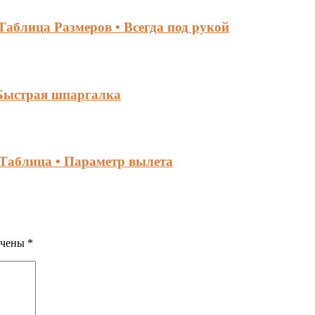
аблица Размеров • Всегда под рукой
 Быстрая шпаргалка
Таблица • Параметр вылета
ечены
*