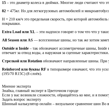
15
– это диаметр колеса в дюймах. Многие люди считают что это
82
= 475кг. Но для легкогрузовых автомобилей и микроавтобусо
Н = 210 км/ч это предельная скорость, при которой автомоби
покрышки.
Extra Load или XL
– эти надписи говорят о том что что у так
All Season или AS
— всесезонные шины, но так же хотим замет
Outside и Inside
– так обозначают ассиметричные шины, Inside 
отвечает за отвод воды, а наружная за сцепные характеристики.
Стрелкой или Rotation
обозначают направленные шины. При ус
Reinforced или буквы RF
в типоразмере означают, что это уси
(195/70 R15C) (8 слоёв).
Мнение эксперта
Знайка, главный эксперт в Цветочном городе
Если у вас возникли сложности, обращайтесь ко мне, и я помог
Задать вопрос эксперту
Шинный калькулятор онлайн – визуальное сравнение шин Во вт