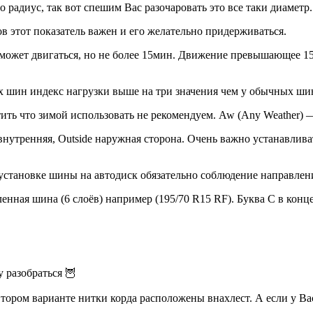
 радиус, так вот спешим Вас разочаровать это все таки диаметр.
в этот показатель важен и его желательно придерживаться.
ль может двигаться, но не более 15мин. Движение превышающее 
их шин индекс нагрузки выше на три значения чем у обычных ши
ить что зимой использовать не рекомендуем. Aw (Any Weather) 
внутренняя, Outside наружная сторона. Очень важно устанавлив
тановке шины на автодиск обязательно соблюдение направлени
ленная шина (6 слоёв) например (195/70 R15 RF). Буква С в кон
у разобраться 🦉
ором варианте нитки корда расположены внахлест. А если у Вас