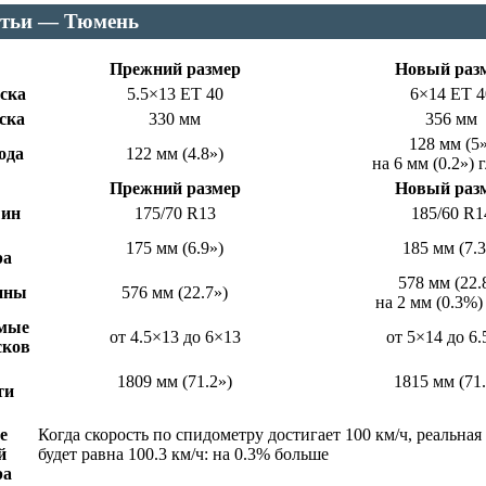
атьи — Тюмень
Прежний размер
Новый раз
ска
5.5×13 ET 40
6×14 ET 4
ска
330 мм
356 мм
128 мм (5»
ода
122 мм (4.8»)
на 6 мм (0.2») 
Прежний размер
Новый раз
шин
175/70 R13
185/60 R1
175 мм (6.9»)
185 мм (7.3
ра
578 мм (22.
ины
576 мм (22.7»)
на 2 мм (0.3%
мые
от 4.5×13 до 6×13
от 5×14 до 6
сков
1809 мм (71.2»)
1815 мм (71.
ти
е
Когда скорость по спидометру достигает 100 км/ч, реальная
й
будет равна 100.3 км/ч: на 0.3% больше
ра