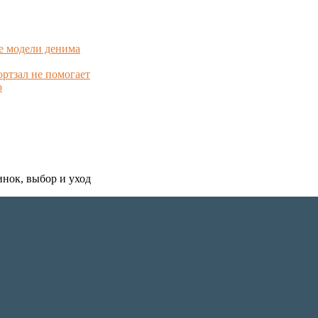
е модели денима
ортзал не помогает
о
инок, выбор и уход