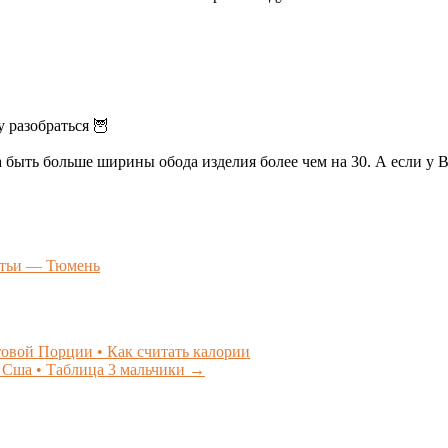
у разобраться 🦉
ть больше ширины обода изделия более чем на 30. А если у Ва
атьи — Тюмень
овой Порции • Как считать калории
 Сша • Таблица 3 мальчики
→