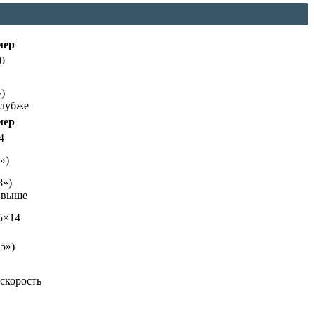
мер
0
)
глубже
мер
4
»)
8»)
) выше
.5×14
5»)
 скорость