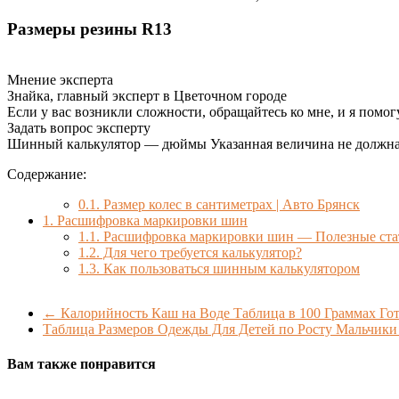
Размеры резины
R13
Мнение эксперта
Знайка, главный эксперт в Цветочном городе
Если у вас возникли сложности, обращайтесь ко мне, и я помог
Задать вопрос эксперту
Шинный калькулятор — дюймы Указанная величина не должна бы
Содержание:
0.1.
Размер колес в сантиметрах | Авто Брянск
1.
Расшифровка маркировки шин
1.1.
Расшифровка маркировки шин — Полезные ст
1.2.
Для чего требуется калькулятор?
1.3.
Как пользоваться шинным калькулятором
←
Калорийность Каш на Воде Таблица в 100 Граммах Гот
Таблица Размеров Одежды Для Детей по Росту Мальчики
Вам также понравится