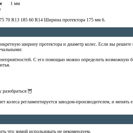
е
1 мм
а
 70 R13 185 60 R14 Ширина протектора 175 мм 6.
онкретную ширину протектора и диаметр колес. Если вы решит
печальными:
х неприятностей. С его помощью можно определить возможную 
итья.
у разобраться 🦉
 колеса регламентируется заводом-производителем, и менять его
ить что зимой использовать не рекомендуем.