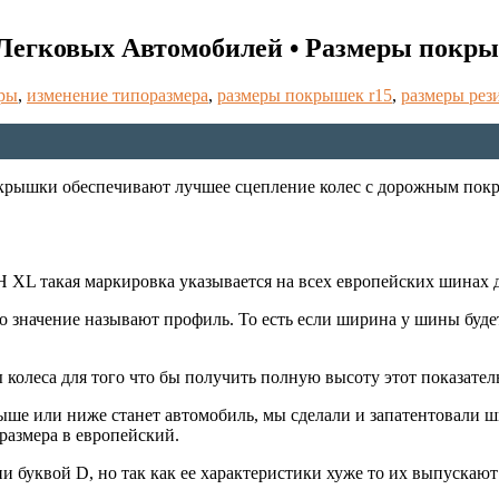
Легковых Автомобилей • Размеры покры
еры
,
изменение типоразмера
,
размеры покрышек r15
,
размеры рез
окрышки обеспечивают лучшее сцепление колес с дорожным покр
 XL такая маркировка указывается на всех европейских шинах д
 значение называют профиль. То есть если ширина у шины будет
 колеса для того что бы получить полную высоту этот показател
выше или ниже станет автомобиль, мы сделали и запатентовали
размера в европейский.
и буквой D, но так как ее характеристики хуже то их выпускают