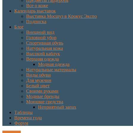
Предметы гардероба
Все о коже
Календарь выставок
Выставка Мосшуз в Крокус Экспо
Подписка
Блог
Внешний вид
Головной убор
Спортивная обувь
Натуральная кожа
Высокий каблук
Верхняя одежда
Модная одежда
Натуральные материалы
Виды обуви
Для мужчин
Белый цвет
Своими руками
Модные бренды
Моющие средства
Неприятный запах
Таблицы
Времена года
Форум