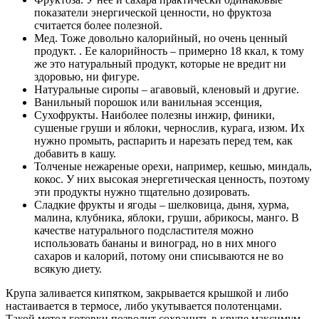
показатели энергической ценности, но фруктоза
считается более полезной.
Мед. Тоже довольно калорийный, но очень ценный
продукт. . Ее калорийность – примерно 18 ккал, к тому
же это натуральный продукт, которые не вредит ни
здоровью, ни фигуре.
Натуральные сиропы – агавовый, кленовый и другие.
Ванильный порошок или ванильная эссенция,
Сухофрукты. Наиболее полезны инжир, финики,
сушеные груши и яблоки, чернослив, курага, изюм. Их
нужно промыть, распарить и нарезать перед тем, как
добавить в кашу.
Толченые нежареные орехи, например, кешью, миндаль,
кокос. У них высокая энергетическая ценность, поэтому
эти продукты нужно тщательно дозировать.
Сладкие фрукты и ягоды – шелковица, дыня, хурма,
малина, клубника, яблоки, груши, абрикосы, манго. В
качестве натурального подсластителя можно
использовать бананы и виноград, но в них много
сахаров и калорий, потому они списываются не во
всякую диету.
Крупа заливается кипятком, закрывается крышкой и либо
настаивается в термосе, либо укутывается полотенцами.
Такой метод готовки позволит сохранить в крупе максимум