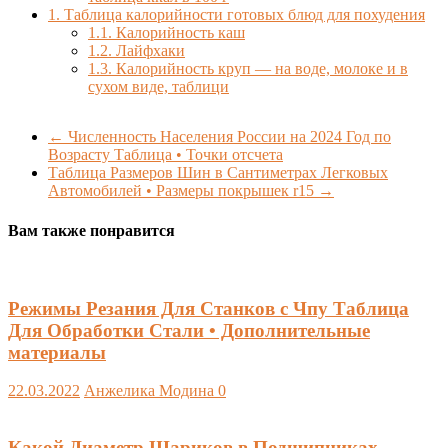
1.
Таблица калорийности готовых блюд для похудения
1.1.
Калорийность каш
1.2.
Лайфхаки
1.3.
Калорийность круп — на воде, молоке и в
сухом виде, таблици
←
Численность Населения России на 2024 Год по
Возрасту Таблица • Точки отсчета
Таблица Размеров Шин в Сантиметрах Легковых
Автомобилей • Размеры покрышек r15
→
Вам также понравится
Режимы Резания Для Станков с Чпу Таблица
Для Обработки Стали • Дополнительные
материалы
22.03.2022
Анжелика Модина
0
Какой Диаметр Шариков в Подшипниках