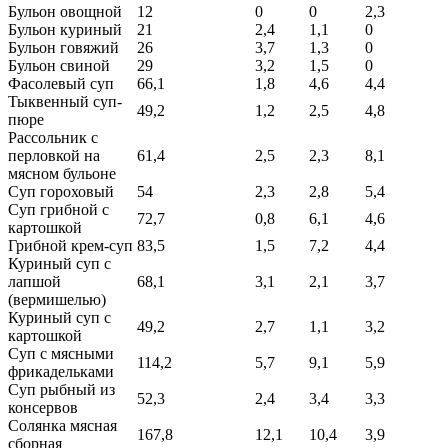
Бульон овощной
12
0
0
2,3
Бульон куриный
21
2,4
1,1
0
Бульон говяжий
26
3,7
1,3
0
Бульон свиной
29
3,2
1,5
0
Фасолевый суп
66,1
1,8
4,6
4,4
Тыквенный суп-
49,2
1,2
2,5
4,8
пюре
Рассольник с
перловкой на
61,4
2,5
2,3
8,1
мясном бульоне
Суп гороховый
54
2,3
2,8
5,4
Суп грибной с
72,7
0,8
6,1
4,6
картошкой
Грибной крем-суп
83,5
1,5
7,2
4,4
Куриный суп с
лапшой
68,1
3,1
2,1
3,7
(вермишелью)
Куриный суп с
49,2
2,7
1,1
3,2
картошкой
Суп с мясными
114,2
5,7
9,1
5,9
фрикадельками
Суп рыбный из
52,3
2,4
3,4
3,3
консервов
Солянка мясная
167,8
12,1
10,4
3,9
сборная