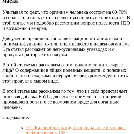
масла
Учитывая то факт, что организм человека состоит на 60-70%
из воды, то о пользе этого вещества спорить не приходится. В
этой статье мы подробно рассмотрим вопрос полезности Н2О
и возможный ее вред.
Для умения правильно составлять рацион питания, важно
понимать функции тех или иных веществ в нашем организме.
Эта статья расскажет об легкоусвояемых углеводах и о
продуктах, которые их содержат.
В этой статье мы расскажем о том, полезно ли пить сырые
яйца? О содержании в яйцах полезных веществ, о полезных
свойствах и о том, кому в первую очередь рекомендуют пить
этот продукт в сыром виде.
В этой статье мы расскажем го том, что из себя представляет
пищевая добавка Е551, для чего ее применяют в пищевой
промышленности и о ее возможном вреде для организма
человека.
Содержание:
0.1.
Калорийность круп и каш на воде и молоке:
таблица ккал в 100 г