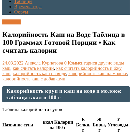
Таблицы
Времена года
Форум
Таблицы
Калорийность Каш на Воде Таблица в
100 Граммах Готовой Порции • Как
считать калории
24.03.2022
Анжела Курпатова
0 Комментариев
другие виды
каш
,
как считать калории
,
как считать калорийность и бжу
каш
,
калорийность каш на воде
,
калорийность каш на молоке
,
калорийность каш с добавками
Калорийность круп и каш на воде и молоке:
таблица ккал в 100 г
Таблица калорийности супов
Б
Ж
У
ккал Калории
Название супа
Белки,
Биры,
Углеводы,
на 100 г
г
г
г