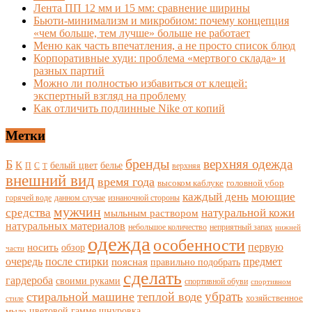
Лента ПП 12 мм и 15 мм: сравнение ширины
Бьюти-минимализм и микробиом: почему концепция
«чем больше, тем лучше» больше не работает
Меню как часть впечатления, а не просто список блюд
Корпоративные худи: проблема «мертвого склада» и
разных партий
Можно ли полностью избавиться от клещей:
экспертный взгляд на проблему
Как отличить подлинные Nike от копий
Метки
бренды
верхняя одежда
Б
К
белый цвет
белье
П
С
верхняя
Т
внешний вид
время года
высоком каблуке
головной убор
каждый день
моющие
горячей воде
данном случае
изнаночной стороны
мужчин
средства
натуральной кожи
мыльным раствором
натуральных материалов
небольшое количество
неприятный запах
нижней
одежда
особенности
носить
первую
обзор
части
очередь
после стирки
поясная
предмет
правильно подобрать
сделать
гардероба
своими руками
спортивной обуви
спортивном
убрать
стиральной машине
теплой воде
хозяйственное
стиле
цветовой гамме
мыло
шнуровка