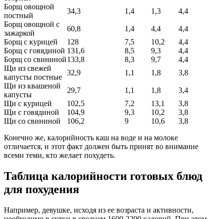
Борщ овощной
34,3
1,4
1,3
4,4
постный
Борщ овощной с
60,8
1,4
4,4
4,4
зажаркой
Борщ с курицей
128
7,5
10,2
4,4
Борщ с говядиной
131,6
8,5
9,3
4,4
Борщ со свининой
133,8
8,3
9,7
4,4
Щи из свежей
32,9
1,1
1,8
3,8
капусты постные
Щи из квашеной
29,7
1,1
1,8
3,4
капусты
Щи с курицей
102,5
7,2
13,1
3,8
Щи с говядиной
104,9
9,3
10,2
3,8
Щи со свининой
106,2
9
10,6
3,8
Конечно же, калорийность каш на воде и на молоке
отличается, и этот факт должен быть принят во внимание
всеми теми, кто желает похудеть.
Таблица калорийности готовых блюд
для похудения
Например, девушке, исходя из ее возраста и активности,
необходимо в сутки в среднем 1600-2200 калорий. При этом