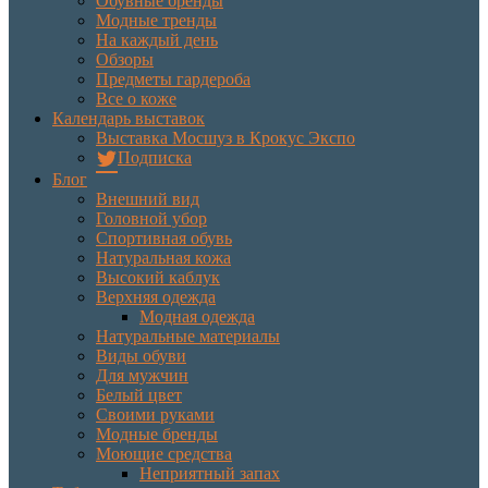
Обувные бренды
Модные тренды
На каждый день
Обзоры
Предметы гардероба
Все о коже
Календарь выставок
Выставка Мосшуз в Крокус Экспо
Подписка
Блог
Внешний вид
Головной убор
Спортивная обувь
Натуральная кожа
Высокий каблук
Верхняя одежда
Модная одежда
Натуральные материалы
Виды обуви
Для мужчин
Белый цвет
Своими руками
Модные бренды
Моющие средства
Неприятный запах