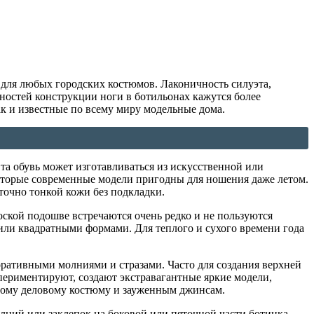
 для любых городских костюмов. Лаконичность силуэта,
нностей конструкции ноги в ботильонах кажутся более
к и известные по всему миру модельные дома.
та обувь может изготавливаться из искусственной или
которые современные модели пригодны для ношения даже летом.
точно тонкой кожи без подкладки.
ской подошве встречаются очень редко и не пользуются
 или квадратными формами. Для теплого и сухого времени года
ративными молниями и стразами. Часто для создания верхней
периментируют, создают экстравагантные яркие модели,
юбому деловому костюму и зауженным джинсам.
лний или заклепок на боковой или пяточной части ботинка.