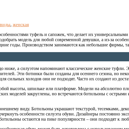
виды
,
женская
собенностями туфель и сапожек, что делает их универсальными
одобрать модель для любой современной девушки, а из-за особе
дние годы. Производством занимаются как небольшие фирмы, та
до ниже, а силуэтом напоминают классические женские туфли. Э
нителей. Эти ботинки были созданы для осеннего сезона, но не
я сильных холодов они не подходят. Часто их создают из доста
юбой высоты, шпильке или платформе. Модели на абсолютно пло
еских моделей закруглены, но встречаются ботильоны с острыми
нешнему виду. Ботильоны украшают текстурой, тесемками, деко
одчеркнуть особенности силуэта обуви. Дизайнеры постоянно экс
 ботильоны остаются на пике популярности – они подходят к л
изайнерская обувь может быть изготовлена с использованием мо