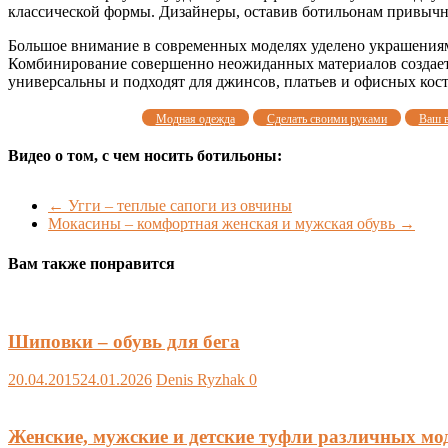
классической формы. Дизайнеры, оставив ботильонам привычн
Большое внимание в современных моделях уделено украшениям 
Комбинирование совершенно неожиданных материалов создает
универсальны и подходят для джинсов, платьев и офисных кос
Модная одежда
Сделать своими руками
Ваш 
Видео о том, с чем носить ботильоны:
←
Угги – теплые сапоги из овчины
Мокасины – комфортная женская и мужская обувь
→
Вам также понравится
Шиповки – обувь для бега
20.04.2015
24.01.2026
Denis Ryzhak
0
Женские, мужские и детские туфли различных мо