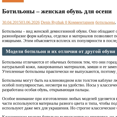
Виды обуви
Ботильоны – женская обувь для осени
30.04.2015
03.06.2026
Denis Ryzhak
0 Комментариев
ботильоны
,
Ботильоны – вид женской демисезонной обуви. Они обладают о
разнообразие форм каблука, отделки и материалов позволяют п
изящными. Этим объясняется всплеск их популярности в после
Модели ботильон и их отличия от другой обуви
Ботильоны отличаются от обычных ботинок тем, что они гораз
натуральной кожи, лакированных материалов, замши и ее заме
Утепленные ботильоны практически не выпускаются, поэтому дл
Ботильоны могут быть на клиновидном или толстом каблуке л
особой популярностью, несмотря на удобство. Носы у классич
разработана особая обувь, открывающая пальцы.
Особое внимание при изготовлении любых моделей уделяется в
части используются материалы разного цвета и типа, чтобы п
используют даже мех для украшения. Но строгие классические
Классические модели ботильон выпускаются на шнуровке, но д