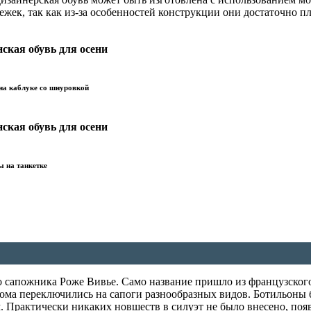
жек, так как из-за особенностей конструкции они достаточно пл
а каблуке со шнуровкой
 на танкетке
го сапожника Роже Вивье. Само название пришло из французского
ома переключились на сапоги разнообразных видов. Ботильоны 
. Практически никаких новшеств в силуэт не было внесено, по