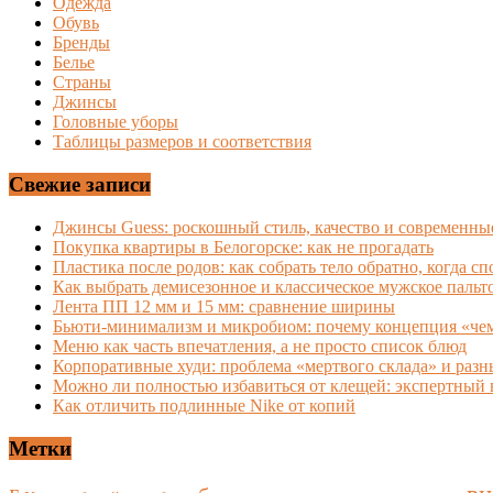
Одежда
Обувь
Бренды
Белье
Страны
Джинсы
Головные уборы
Таблицы размеров и соответствия
Свежие записи
Джинсы Guess: роскошный стиль, качество и современны
Покупка квартиры в Белогорске: как не прогадать
Пластика после родов: как собрать тело обратно, когда сп
Как выбрать демисезонное и классическое мужское пальт
Лента ПП 12 мм и 15 мм: сравнение ширины
Бьюти-минимализм и микробиом: почему концепция «чем 
Меню как часть впечатления, а не просто список блюд
Корпоративные худи: проблема «мертвого склада» и раз
Можно ли полностью избавиться от клещей: экспертный 
Как отличить подлинные Nike от копий
Метки