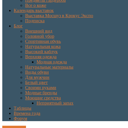
Предметы гардероба
Все о коже
Календарь выставок
Выставка Мосшуз в Крокус Экспо
Подписка
Блог
Внешний вид
Головной убор
Спортивная обувь
Натуральная кожа
Высокий каблук
Верхняя одежда
Модная одежда
Натуральные материалы
Виды обуви
Для мужчин
Белый цвет
Своими руками
Модные бренды
Моющие средства
Неприятный запах
Таблицы
Времена года
Форум