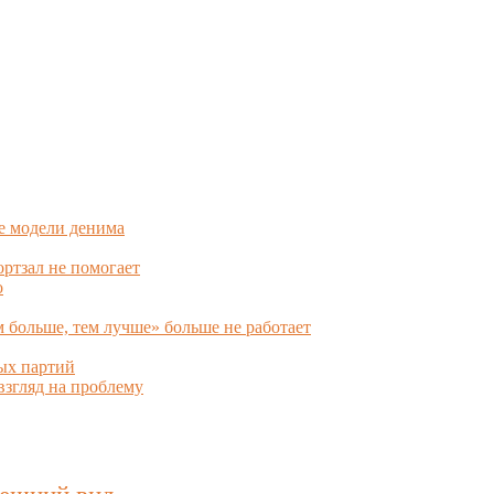
е модели денима
ортзал не помогает
о
больше, тем лучше» больше не работает
ных партий
взгляд на проблему