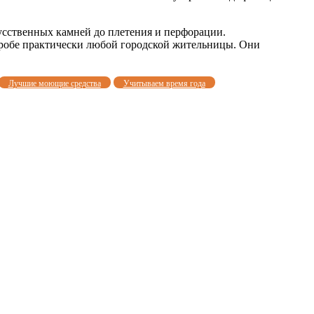
усственных камней до плетения и перфорации.
робе практически любой городской жительницы. Они
Лучшие моющие средства
Учитываем время года