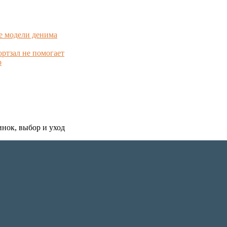
е модели денима
ортзал не помогает
о
инок, выбор и уход