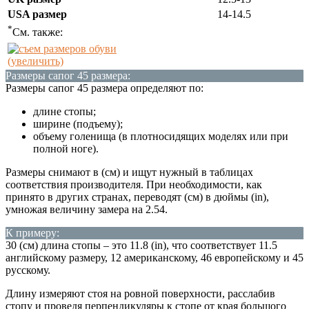
USA размер
14-14.5
*
См. также:
(увеличить)
Размеры сапог 45 размера:
Размеры сапог 45 размера определяют по:
длине стопы;
ширине (подъему);
объему голенища (в плотносидящих моделях или при
полной ноге).
Размеры снимают в (см) и ищут нужный в таблицах
соответствия производителя. При необходимости, как
принято в других странах, переводят (см) в дюймы (in),
умножая величину замера на 2.54.
К примеру:
30 (см) длина стопы – это 11.8 (in), что соответствует 11.5
английскому размеру, 12 американскому, 46 европейскому и 45
русскому.
Длину измеряют стоя на ровной поверхности, расслабив
стопу и проведя перпендикуляры к стопе от края большого