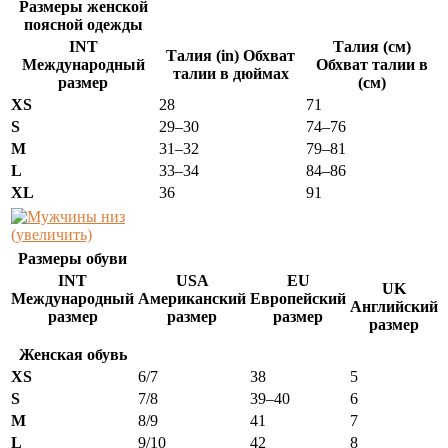
Размеры женской
поясной одежды
INT
Талия (см)
Талия (in) Обхват
Международный
Обхват талии в
талии в дюймах
размер
(см)
XS
28
71
S
29–30
74–76
M
31–32
79–81
L
33–34
84–86
XL
36
91
(увеличить)
Размеры обуви
INT
USA
EU
UK
Международный
Американский
Европейский
Английский
размер
размер
размер
размер
Женская обувь
XS
6/7
38
5
S
7/8
39–40
6
M
8/9
41
7
L
9/10
42
8