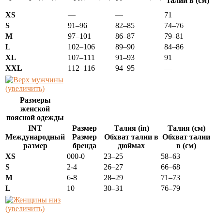
талии в (см)
XS
—
—
71
S
91–96
82–85
74–76
М
97–101
86–87
79–81
L
102–106
89–90
84–86
ХL
107–111
91–93
91
ХХL
112–116
94–95
—
(увеличить)
Размеры
женской
поясной одежды
INT
Размер
Талия (in)
Талия (см)
Международный
Размер
Обхват талии в
Обхват талии
размер
бренда
дюймах
в (см)
XS
000-0
23–25
58–63
S
2-4
26–27
66–68
M
6-8
28–29
71–73
L
10
30–31
76–79
(увеличить)