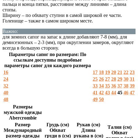
пальца и конца пятки, расстояние между линиями – длина
стопы.
Ширину – по обхвату ступни в самой широкой ее части.
Голенище – также в самом широком месте.
Важно:
для зимних сапог на запас к длине добавляют 7-8 (мм), для
демисезонных – 2-3 (мм), при округлении замеров, округляют
всегда в большую сторону.
Параметры сапог по размерам: По
ссылкам доступны подробные
параметры сапог для каждого размера
16
17
18
19
20
21
22
23
24
25
26
27
28
29
30
31
32
33
34
35
36
37
38
39
40
41
42
43
44
45
46
47
48
49
50
Размеры
мужской одежды
Abercrombie
Размер
Грудь (см)
Рукав (см)
Талия (см)
Международный
Обхват
Длина
Обхват
размер одежды
груди в (см)
рукава в (см)