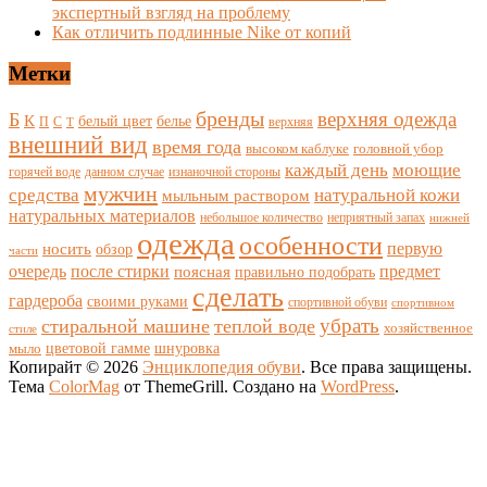
экспертный взгляд на проблему
Как отличить подлинные Nike от копий
Метки
бренды
верхняя одежда
Б
К
белый цвет
белье
П
С
верхняя
Т
внешний вид
время года
высоком каблуке
головной убор
каждый день
моющие
горячей воде
данном случае
изнаночной стороны
мужчин
средства
натуральной кожи
мыльным раствором
натуральных материалов
небольшое количество
неприятный запах
нижней
одежда
особенности
носить
первую
обзор
части
очередь
после стирки
поясная
предмет
правильно подобрать
сделать
гардероба
своими руками
спортивной обуви
спортивном
убрать
стиральной машине
теплой воде
хозяйственное
стиле
цветовой гамме
мыло
шнуровка
Копирайт © 2026
Энциклопедия обуви
. Все права защищены.
Тема
ColorMag
от ThemeGrill. Создано на
WordPress
.