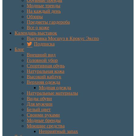
Обувные бренды
Модные тренды
На каждый день
Обзоры
Предметы гардероба
Все о коже
Календарь выставок
Выставка Мосшуз в Крокус Экспо
Подписка
Блог
Внешний вид
Головной убор
Спортивная обувь
Натуральная кожа
Высокий каблук
Верхняя одежда
Модная одежда
Натуральные материалы
Виды обуви
Для мужчин
Белый цвет
Своими руками
Модные бренды
Моющие средства
Неприятный запах