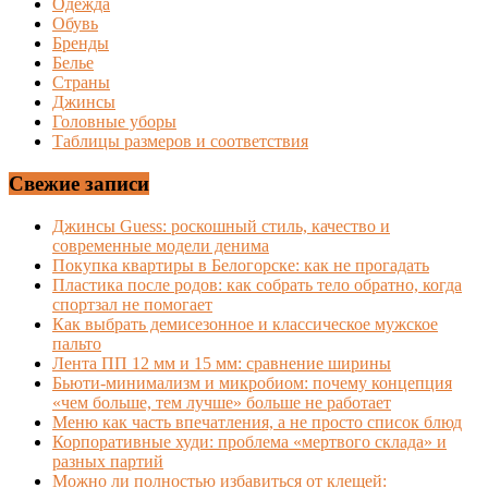
Одежда
Обувь
Бренды
Белье
Страны
Джинсы
Головные уборы
Таблицы размеров и соответствия
Свежие записи
Джинсы Guess: роскошный стиль, качество и
современные модели денима
Покупка квартиры в Белогорске: как не прогадать
Пластика после родов: как собрать тело обратно, когда
спортзал не помогает
Как выбрать демисезонное и классическое мужское
пальто
Лента ПП 12 мм и 15 мм: сравнение ширины
Бьюти-минимализм и микробиом: почему концепция
«чем больше, тем лучше» больше не работает
Меню как часть впечатления, а не просто список блюд
Корпоративные худи: проблема «мертвого склада» и
разных партий
Можно ли полностью избавиться от клещей: