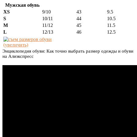
Мужская обувь
XS
9/10
43
9.5
S
10/11
44
10.5
M
11/12
45
11.5
L
12/13
46
12.5
(увеличить)
Энциклопедия обуви: Как точно выбрать размер одежды и обуви
на Алиэкспресс