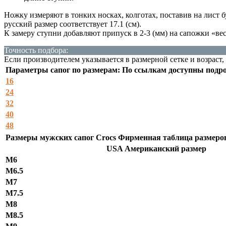
Ножку измеряют в тонких носках, колготах, поставив на лист 
русский размер соответствует 17.1 (см).
К замеру ступни добавляют припуск в 2-3 (мм) на сапожки «вес
Точность подбора:
Если производителем указывается в размерной сетке и возраст,
Параметры сапог по размерам: По ссылкам доступны подр
16
24
32
40
48
Размеры мужских сапог Crocs Фирменная таблица размеров
USA Американский размер
M6
M6.5
M7
M7.5
M8
M8.5