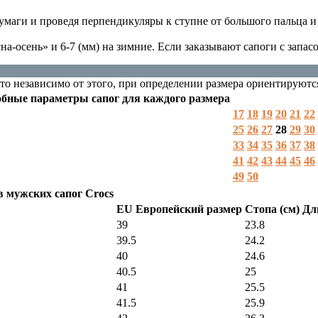
бумаги и проведя перпендикуляры к ступне от большого пальца и
на-осень» и 6-7 (мм) на зимние. Если заказывают сапоги с запас
 то независимо от этого, при определении размера ориентируютс
обные параметры сапог для каждого размера
17
18
19
20
21
22
25
26
27
28
29
30
33
34
35
36
37
38
41
42
43
44
45
46
49
50
 мужских сапог Crocs
EU Европейский размер
Стопа (см) Дл
39
23.8
39.5
24.2
40
24.6
40.5
25
41
25.5
41.5
25.9