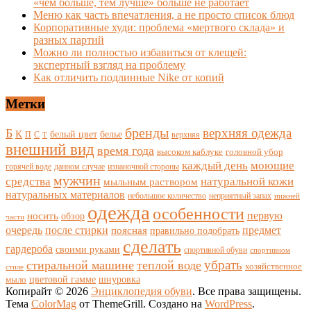
«чем больше, тем лучше» больше не работает
Меню как часть впечатления, а не просто список блюд
Корпоративные худи: проблема «мертвого склада» и
разных партий
Можно ли полностью избавиться от клещей:
экспертный взгляд на проблему
Как отличить подлинные Nike от копий
Метки
бренды
верхняя одежда
Б
К
белый цвет
белье
П
С
верхняя
Т
внешний вид
время года
высоком каблуке
головной убор
каждый день
моющие
горячей воде
данном случае
изнаночной стороны
мужчин
средства
натуральной кожи
мыльным раствором
натуральных материалов
небольшое количество
неприятный запах
нижней
одежда
особенности
носить
первую
обзор
части
очередь
после стирки
поясная
предмет
правильно подобрать
сделать
гардероба
своими руками
спортивной обуви
спортивном
убрать
стиральной машине
теплой воде
хозяйственное
стиле
цветовой гамме
мыло
шнуровка
Копирайт © 2026
Энциклопедия обуви
. Все права защищены.
Тема
ColorMag
от ThemeGrill. Создано на
WordPress
.