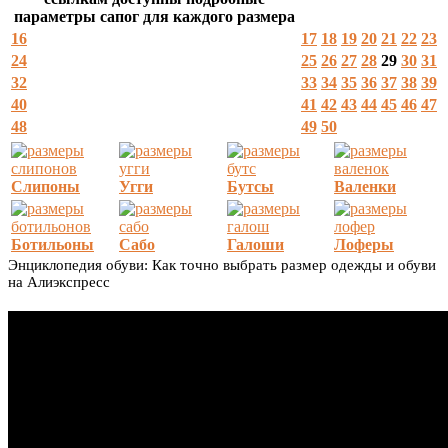
параметры сапог для каждого размера
16
17
18
19
20
21
22
23
24
25
26
27
28
29
30
31
32
33
34
35
36
37
38
39
40
41
42
43
44
45
46
47
48
49
50
Слипоны
Угги
Бутсы
Валенки
Ботильоны
Сабо
Галоши
Лоферы
Энциклопедия обуви: Как точно выбрать размер одежды и обуви
на Алиэкспресс