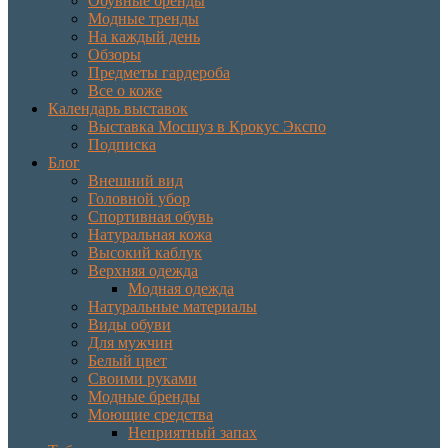
Обувные бренды
Модные тренды
На каждый день
Обзоры
Предметы гардероба
Все о коже
Календарь выставок
Выставка Мосшуз в Крокус Экспо
Подписка
Блог
Внешний вид
Головной убор
Спортивная обувь
Натуральная кожа
Высокий каблук
Верхняя одежда
Модная одежда
Натуральные материалы
Виды обуви
Для мужчин
Белый цвет
Своими руками
Модные бренды
Моющие средства
Неприятный запах