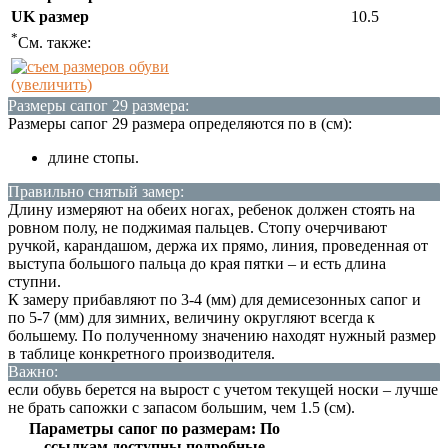
UK размер
10.5
*
См. также:
(увеличить)
Размеры сапог 29 размера:
Размеры сапог 29 размера определяются по в (см):
длине стопы.
Правильно снятый замер:
Длину измеряют на обеих ногах, ребенок должен стоять на
ровном полу, не поджимая пальцев. Стопу очерчивают
ручкой, карандашом, держа их прямо, линия, проведенная от
выступа большого пальца до края пятки – и есть длина
ступни.
К замеру прибавляют по 3-4 (мм) для демисезонных сапог и
по 5-7 (мм) для зимних, величину округляют всегда к
большему. По полученному значению находят нужный размер
в таблице конкретного производителя.
Важно:
если обувь берется на вырост с учетом текущей носки – лучше
не брать сапожки с запасом большим, чем 1.5 (см).
Параметры сапог по размерам: По
ссылкам доступны подробные