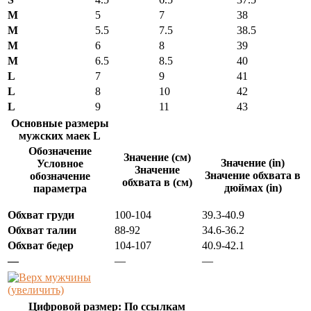
M
5
7
38
M
5.5
7.5
38.5
M
6
8
39
M
6.5
8.5
40
L
7
9
41
L
8
10
42
L
9
11
43
Основные размеры
мужских маек L
Обозначение
Значение (см)
Значение (in)
Условное
Значение
Значение обхвата в
обозначение
обхвата в (см)
дюймах (in)
параметра
Обхват груди
100-104
39.3-40.9
Обхват талии
88-92
34.6-36.2
Обхват бедер
104-107
40.9-42.1
—
—
—
(увеличить)
Цифровой размер: По ссылкам