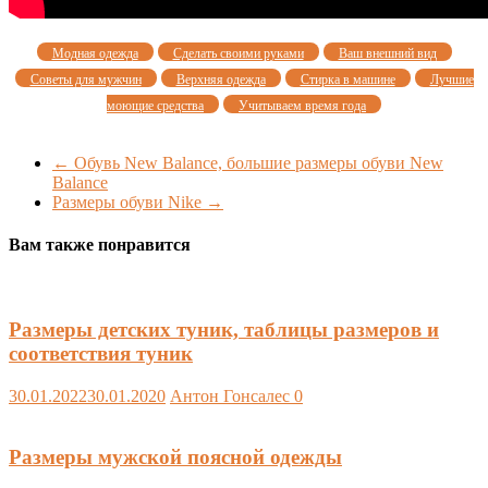
Модная одежда
Сделать своими руками
Ваш внешний вид
Советы для мужчин
Верхняя одежда
Стирка в машине
Лучшие
моющие средства
Учитываем время года
←
Обувь New Balance, большие размеры обуви New
Balance
Размеры обуви Nike
→
Вам также понравится
Размеры детских туник, таблицы размеров и
соответствия туник
30.01.2022
30.01.2020
Антон Гонсалес
0
Размеры мужской поясной одежды