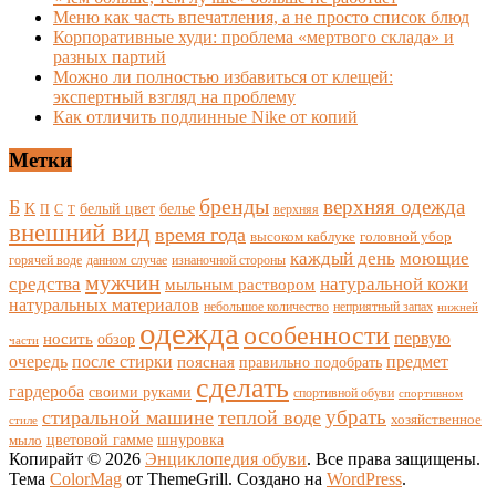
Меню как часть впечатления, а не просто список блюд
Корпоративные худи: проблема «мертвого склада» и
разных партий
Можно ли полностью избавиться от клещей:
экспертный взгляд на проблему
Как отличить подлинные Nike от копий
Метки
бренды
верхняя одежда
Б
К
белый цвет
белье
П
С
верхняя
Т
внешний вид
время года
высоком каблуке
головной убор
каждый день
моющие
горячей воде
данном случае
изнаночной стороны
мужчин
средства
натуральной кожи
мыльным раствором
натуральных материалов
небольшое количество
неприятный запах
нижней
одежда
особенности
носить
первую
обзор
части
очередь
после стирки
поясная
предмет
правильно подобрать
сделать
гардероба
своими руками
спортивной обуви
спортивном
убрать
стиральной машине
теплой воде
хозяйственное
стиле
цветовой гамме
мыло
шнуровка
Копирайт © 2026
Энциклопедия обуви
. Все права защищены.
Тема
ColorMag
от ThemeGrill. Создано на
WordPress
.