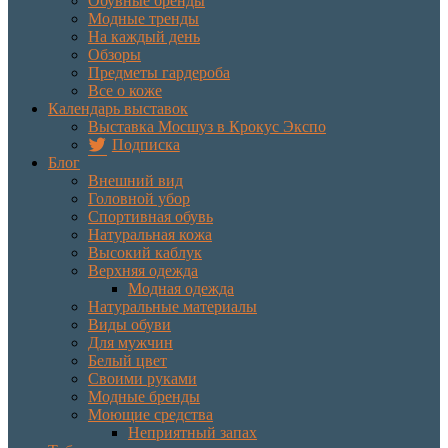
Обувные бренды
Модные тренды
На каждый день
Обзоры
Предметы гардероба
Все о коже
Календарь выставок
Выставка Мосшуз в Крокус Экспо
Подписка
Блог
Внешний вид
Головной убор
Спортивная обувь
Натуральная кожа
Высокий каблук
Верхняя одежда
Модная одежда
Натуральные материалы
Виды обуви
Для мужчин
Белый цвет
Своими руками
Модные бренды
Моющие средства
Неприятный запах