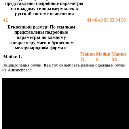
представлены подробные параметры
по каждому типоразмеру маек в
русской системе исчисления
42
44
46
48
50
52
54
56
Буквенный размер: По ссылкам
представлены подробные
параметры по каждому
типоразмеру маек в буквенном
международном формате
Майки
Майки
Майки
Майки L
M
S
XS
Энциклопедия обуви: Как точно выбрать размер одежды и обуви
на Алиэкспресс