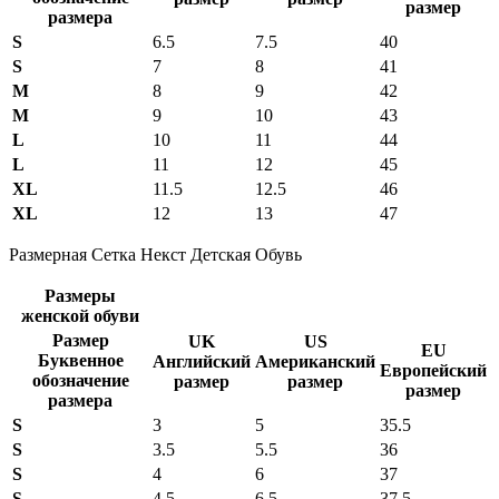
размер
размера
S
6.5
7.5
40
S
7
8
41
M
8
9
42
M
9
10
43
L
10
11
44
L
11
12
45
XL
11.5
12.5
46
XL
12
13
47
Размерная Сетка Некст Детская Обувь
Размеры
женской обуви
Размер
UK
US
EU
Буквенное
Английский
Американский
Европейский
обозначение
размер
размер
размер
размера
S
3
5
35.5
S
3.5
5.5
36
S
4
6
37
S
4.5
6.5
37.5