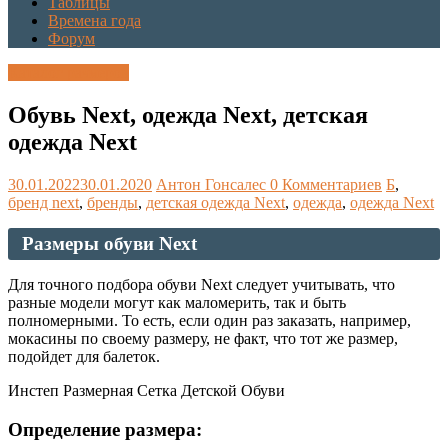
Таблицы
Времена года
Форум
Каталог размеров
Обувь Next, одежда Next, детская
одежда Next
30.01.2022
30.01.2020
Антон Гонсалес
0 Комментариев
Б
,
бренд next
,
бренды
,
детская одежда Next
,
одежда
,
одежда Next
Размеры обуви Next
Для точного подбора обуви Next следует учитывать, что
разные модели могут как маломерить, так и быть
полномерными. То есть, если один раз заказать, например,
мокасины по своему размеру, не факт, что тот же размер,
подойдет для балеток.
Инстеп Размерная Сетка Детской Обуви
Определение размера: