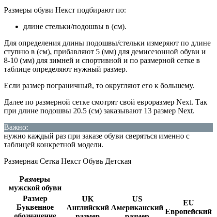
Размеры обуви Некст подбирают по:
длине стельки/подошвы в (см).
Для определения длины подошвы/стельки измеряют по длине
ступню в (см), прибавляют 5 (мм) для демисезонной обуви и
8-10 (мм) для зимней и спортивной и по размерной сетке в
таблице определяют нужный размер.
Если размер пограничный, то округляют его к большему.
Далее по размерной сетке смотрят свой евроразмер Next. Так
при длине подошвы 20.5 (см) заказывают 13 размер Next.
Важно:
нужно каждый раз при заказе обуви сверяться именно с
таблицей конкретной модели.
Размерная Сетка Некст Обувь Детская
Размеры
мужской обуви
Размер
UK
US
EU
Буквенное
Английский
Американский
Европейский
обозначение
размер
размер