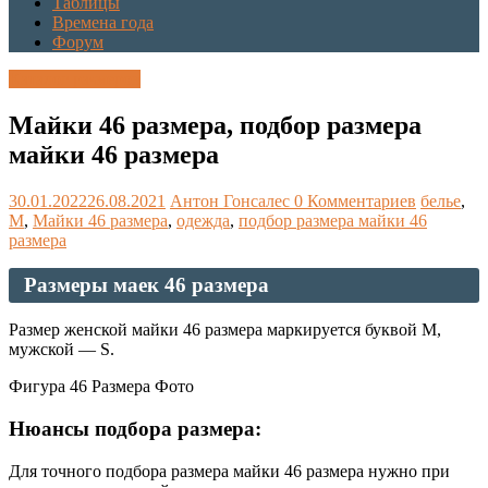
Таблицы
Времена года
Форум
Каталог размеров
Майки 46 размера, подбор размера
майки 46 размера
30.01.2022
26.08.2021
Антон Гонсалес
0 Комментариев
белье
,
М
,
Майки 46 размера
,
одежда
,
подбор размера майки 46
размера
Размеры маек 46 размера
Размер женской майки 46 размера маркируется буквой М,
мужской — S.
Фигура 46 Размера Фото
Нюансы подбора размера:
Для точного подбора размера майки 46 размера нужно при