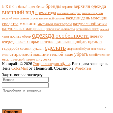
бренды
верхняя одежда
Б
К
белый цвет
белье
П
С
верхняя
Т
внешний вид
время года
высоком каблуке
головной убор
каждый день
моющие
горячей воде
данном случае
изнаночной стороны
мужчин
средства
натуральной кожи
мыльным раствором
натуральных материалов
небольшое количество
неприятный запах
нижней
одежда
особенности
носить
первую
обзор
части
очередь
после стирки
поясная
предмет
правильно подобрать
сделать
гардероба
своими руками
спортивной обуви
спортивном
убрать
стиральной машине
теплой воде
хозяйственное
стиле
цветовой гамме
мыло
шнуровка
Копирайт © 2026
Энциклопедия обуви
. Все права защищены.
Тема
ColorMag
от ThemeGrill. Создано на
WordPress
.
Задать вопрос эксперту