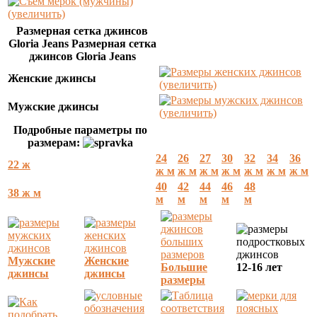
(увеличить)
Размерная сетка джинсов
Gloria Jeans Размерная сетка
джинсов Gloria Jeans
Женские джинсы
(увеличить)
Мужские джинсы
(увеличить)
Подробные параметры по
размерам:
24
26
27
30
32
34
36
22 ж
ж м
ж м
ж м
ж м
ж м
ж м
ж м
40
42
44
46
48
38 ж м
м
м
м
м
м
Мужские
Женские
Большие
12-16 лет
джинсы
джинсы
размеры