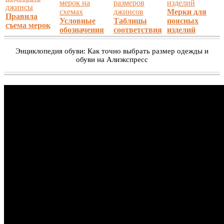
Мерки для
Правила
Условные
Таблицы
поясных
съема мерок
обозначения
соответствия
изделий
Энциклопедия обуви: Как точно выбрать размер одежды и
обуви на Алиэкспресс