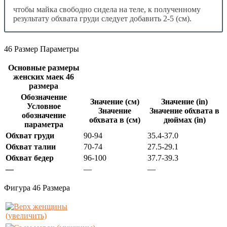
чтобы майка свободно сидела на теле, к полученному
результату обхвата груди следует добавить 2-5 (см).
46 Размер Параметры
Основные размеры
женских маек 46
размера
Обозначение
Значение (см)
Значение (in)
Условное
Значение
Значение обхвата в
обозначение
обхвата в (см)
дюймах (in)
параметра
Обхват груди
90-94
35.4-37.0
Обхват талии
70-74
27.5-29.1
Обхват бедер
96-100
37.7-39.3
—
—
—
Фигура 46 Размера
(увеличить)