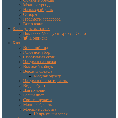
Обувные бренды
Модные тренды
На каждый день
Обзоры
Предметы гардероба
Все о коже
Календарь выставок
Выставка Мосшуз в Крокус Экспо
Подписка
Блог
Внешний вид
Головной убор
Спортивная обувь
Натуральная кожа
Высокий каблук
Верхняя одежда
Модная одежда
Натуральные материалы
Виды обуви
Для мужчин
Белый цвет
Своими руками
Модные бренды
Моющие средства
Неприятный запах