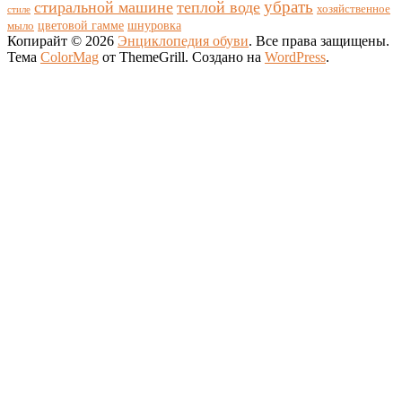
убрать
стиральной машине
теплой воде
хозяйственное
стиле
цветовой гамме
мыло
шнуровка
Копирайт © 2026
Энциклопедия обуви
. Все права защищены.
Тема
ColorMag
от ThemeGrill. Создано на
WordPress
.