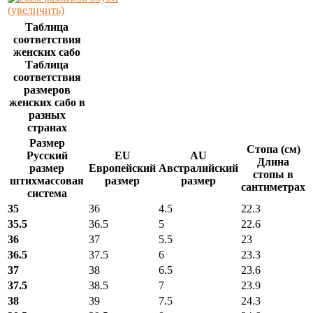
(увеличить)
Таблица
соответствия
женских сабо
Таблица
соответствия
размеров
женских сабо в
разных
странах
Размер
Стопа (см)
Русский
EU
AU
Длина
размер
Европейский
Австралийский
стопы в
штихмассовая
размер
размер
сантиметрах
система
35
36
4.5
22.3
35.5
36.5
5
22.6
36
37
5.5
23
36.5
37.5
6
23.3
37
38
6.5
23.6
37.5
38.5
7
23.9
38
39
7.5
24.3