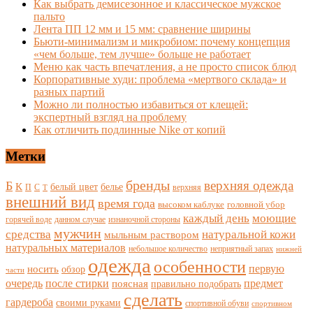
Как выбрать демисезонное и классическое мужское
пальто
Лента ПП 12 мм и 15 мм: сравнение ширины
Бьюти-минимализм и микробиом: почему концепция
«чем больше, тем лучше» больше не работает
Меню как часть впечатления, а не просто список блюд
Корпоративные худи: проблема «мертвого склада» и
разных партий
Можно ли полностью избавиться от клещей:
экспертный взгляд на проблему
Как отличить подлинные Nike от копий
Метки
бренды
верхняя одежда
Б
К
белый цвет
белье
П
С
верхняя
Т
внешний вид
время года
высоком каблуке
головной убор
каждый день
моющие
горячей воде
данном случае
изнаночной стороны
мужчин
средства
натуральной кожи
мыльным раствором
натуральных материалов
небольшое количество
неприятный запах
нижней
одежда
особенности
носить
первую
обзор
части
очередь
после стирки
поясная
предмет
правильно подобрать
сделать
гардероба
своими руками
спортивной обуви
спортивном