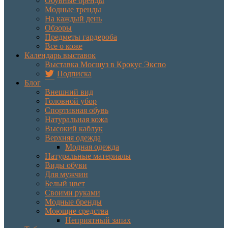
Обувные бренды
Модные тренды
На каждый день
Обзоры
Предметы гардероба
Все о коже
Календарь выставок
Выставка Мосшуз в Крокус Экспо
Подписка
Блог
Внешний вид
Головной убор
Спортивная обувь
Натуральная кожа
Высокий каблук
Верхняя одежда
Модная одежда
Натуральные материалы
Виды обуви
Для мужчин
Белый цвет
Своими руками
Модные бренды
Моющие средства
Неприятный запах