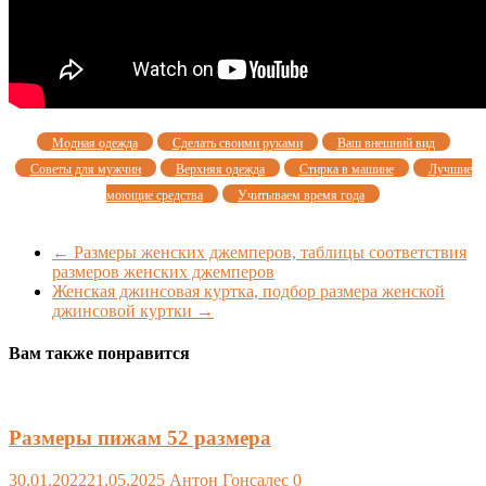
Модная одежда
Сделать своими руками
Ваш внешний вид
Советы для мужчин
Верхняя одежда
Стирка в машине
Лучшие
моющие средства
Учитываем время года
←
Размеры женских джемперов, таблицы соответствия
размеров женских джемперов
Женская джинсовая куртка, подбор размера женской
джинсовой куртки
→
Вам также понравится
Размеры пижам 52 размера
30.01.2022
21.05.2025
Антон Гонсалес
0