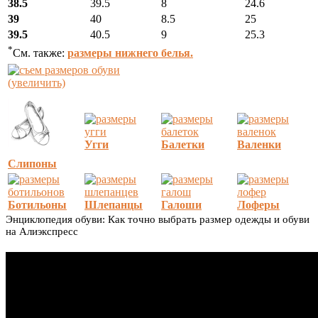
38.5
39.5
8
24.6
39
40
8.5
25
39.5
40.5
9
25.3
*
См. также:
размеры нижнего белья.
(увеличить)
Угги
Балетки
Валенки
Слипоны
Ботильоны
Шлепанцы
Галоши
Лоферы
Энциклопедия обуви: Как точно выбрать размер одежды и обуви
на Алиэкспресс