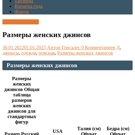
Таблицы
Времена года
Форум
Каталог размеров
Размеры женских джинсов
30.01.2022
01.01.2025
Антон Гонсалес
0 Комментариев
Д
,
джинсы
,
одежда
,
поясная
,
Размеры женских джинсов
Размеры женских джинсов
Размеры
женских
джинсов Общая
таблица
размеров
женских
джинсов для
стандартных
фигур
Талия (см)
Бедра (см)
USA
Размер Русский
Обхват
Обхват