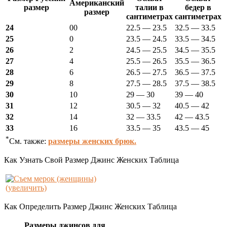
Американский
размер
талии в
бедер в
размер
сантиметрах
сантиметрах
24
00
22.5 — 23.5
32.5 — 33.5
25
0
23.5 — 24.5
33.5 — 34.5
26
2
24.5 — 25.5
34.5 — 35.5
27
4
25.5 — 26.5
35.5 — 36.5
28
6
26.5 — 27.5
36.5 — 37.5
29
8
27.5 — 28.5
37.5 — 38.5
30
10
29 — 30
39 — 40
31
12
30.5 — 32
40.5 — 42
32
14
32 — 33.5
42 — 43.5
33
16
33.5 — 35
43.5 — 45
*
См. также:
размеры женских брюк.
Как Узнать Свой Размер Джинс Женских Таблица
(увеличить)
Как Определить Размер Джинс Женских Таблица
Размеры джинсов для