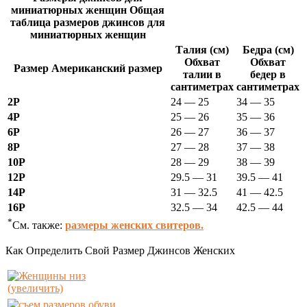
миниатюрных женщин Общая
таблица размеров джинсов для
миниатюрных женщин
Талия (см)
Бедра (см)
Обхват
Обхват
Размер Американский размер
талии в
бедер в
сантиметрах
сантиметрах
2P
24 — 25
34 — 35
4P
25 — 26
35 — 36
6P
26 — 27
36 — 37
8P
27 — 28
37 — 38
10P
28 — 29
38 — 39
12P
29.5 — 31
39.5 — 41
14P
31 — 32.5
41 — 42.5
16P
32.5 — 34
42.5 — 44
*
См. также:
размеры женских свитеров.
Как Определить Свой Размер Джинсов Женских
(увеличить)