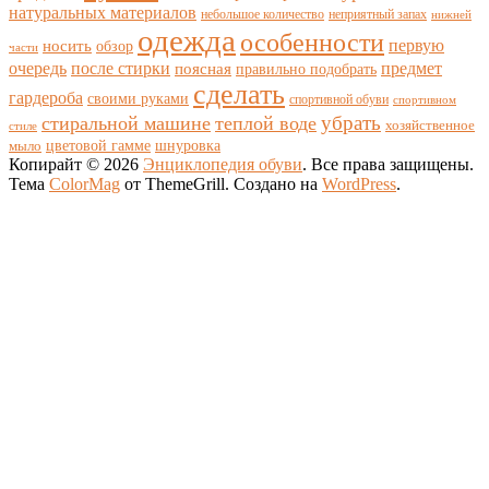
натуральных материалов
небольшое количество
неприятный запах
нижней
одежда
особенности
носить
первую
обзор
части
очередь
после стирки
поясная
предмет
правильно подобрать
сделать
гардероба
своими руками
спортивной обуви
спортивном
убрать
стиральной машине
теплой воде
хозяйственное
стиле
цветовой гамме
мыло
шнуровка
Копирайт © 2026
Энциклопедия обуви
. Все права защищены.
Тема
ColorMag
от ThemeGrill. Создано на
WordPress
.