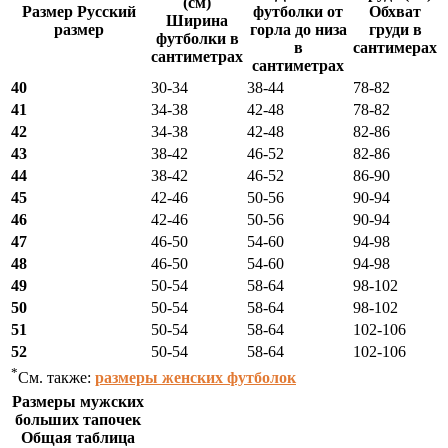
(см)
Размер Русский
футболки от
Обхват
Ширина
размер
горла до низа
груди в
футболки в
в
сантимерах
сантиметрах
сантиметрах
40
30-34
38-44
78-82
41
34-38
42-48
78-82
42
34-38
42-48
82-86
43
38-42
46-52
82-86
44
38-42
46-52
86-90
45
42-46
50-56
90-94
46
42-46
50-56
90-94
47
46-50
54-60
94-98
48
46-50
54-60
94-98
49
50-54
58-64
98-102
50
50-54
58-64
98-102
51
50-54
58-64
102-106
52
50-54
58-64
102-106
*
См. также:
размеры женских футболок
Размеры мужских
больших тапочек
Общая таблица