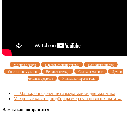
Модная одежда
Сделать своими руками
Ваш внешний вид
Советы для мужчин
Верхняя одежда
Стирка в машине
Лучшие
моющие средства
Учитываем время года
←
Майка, определение размера майки для мальчика
Махровые халаты, подбор размера махрового халата
→
Вам также понравится