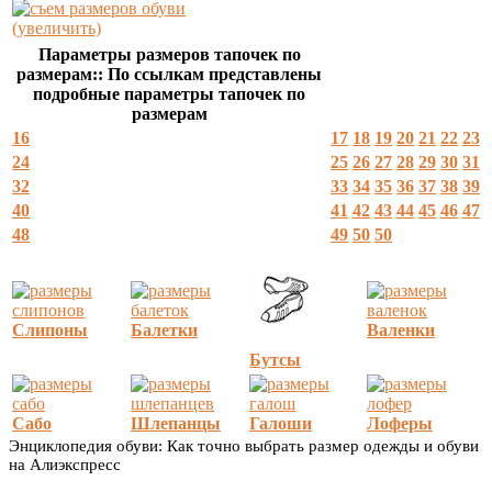
(увеличить)
Параметры размеров тапочек по
размерам:: По ссылкам представлены
подробные параметры тапочек по
размерам
16
17
18
19
20
21
22
23
24
25
26
27
28
29
30
31
32
33
34
35
36
37
38
39
40
41
42
43
44
45
46
47
48
49
50
50
Слипоны
Балетки
Валенки
Бутсы
Сабо
Шлепанцы
Галоши
Лоферы
Энциклопедия обуви: Как точно выбрать размер одежды и обуви
на Алиэкспресс