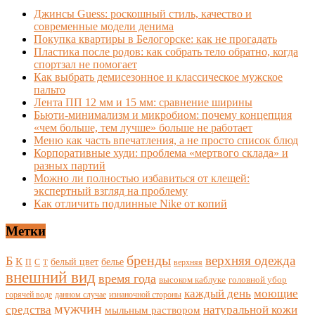
Джинсы Guess: роскошный стиль, качество и
современные модели денима
Покупка квартиры в Белогорске: как не прогадать
Пластика после родов: как собрать тело обратно, когда
спортзал не помогает
Как выбрать демисезонное и классическое мужское
пальто
Лента ПП 12 мм и 15 мм: сравнение ширины
Бьюти-минимализм и микробиом: почему концепция
«чем больше, тем лучше» больше не работает
Меню как часть впечатления, а не просто список блюд
Корпоративные худи: проблема «мертвого склада» и
разных партий
Можно ли полностью избавиться от клещей:
экспертный взгляд на проблему
Как отличить подлинные Nike от копий
Метки
бренды
верхняя одежда
Б
К
белый цвет
белье
П
С
верхняя
Т
внешний вид
время года
высоком каблуке
головной убор
каждый день
моющие
горячей воде
данном случае
изнаночной стороны
мужчин
средства
натуральной кожи
мыльным раствором