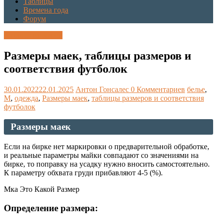
Таблицы
Времена года
Форум
Каталог размеров
Размеры маек, таблицы размеров и
соответствия футболок
30.01.2022
22.01.2025
Антон Гонсалес
0 Комментариев
белье
,
М
,
одежда
,
Размеры маек
,
таблицы размеров и соответствия
футболок
Размеры маек
Если на бирке нет маркировки о предварительной обработке,
и реальные параметры майки совпадают со значениями на
бирке, то поправку на усадку нужно вносить самостоятельно.
К параметру обхвата груди прибавляют 4-5 (%).
Мка Это Какой Размер
Определение размера: