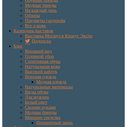
Обувные бренды
Модные тренды
На каждый день
Обзоры
Предметы гардероба
Все о коже
Календарь выставок
Выставка Мосшуз в Крокус Экспо
Подписка
Блог
Внешний вид
Головной убор
Спортивная обувь
Натуральная кожа
Высокий каблук
Верхняя одежда
Модная одежда
Натуральные материалы
Виды обуви
Для мужчин
Белый цвет
Своими руками
Модные бренды
Моющие средства
Неприятный запах