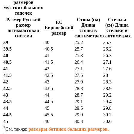
размеров
мужских больших
тапочек
Размер Русский
Стопа (см)
Стелька
EU
размер
Длина
(см) Длина
Европейский
штихмассовая
стопы в
стельки в
размер
система
сантиметрах
сантиметрах
39
40
25.2
25.7
39.5
40.5
25.7
26.2
40
41
25.8
26.3
40.5
41.5
26.4
27.1
41
42
27.1
27.6
41.5
42.5
27.5
28
42
43
27.9
28.3
42.5
43.5
28.3
28.9
43
44
28.7
29.2
43.5
44.5
29.1
29.4
44
45
29.5
29.8
44.5
45.5
29.9
30.2
45
46
30.3
30.6
*
См. также:
размеры ботинок больших размеров.