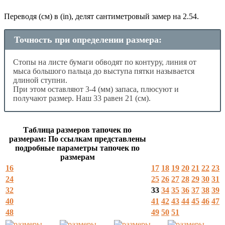
Переводя (см) в (in), делят сантиметровый замер на 2.54.
Точность при определении размера:
Стопы на листе бумаги обводят по контуру, линия от
мыса большого пальца до выступа пятки называется
длиной ступни.
При этом оставляют 3-4 (мм) запаса, плюсуют и
получают размер. Наш 33 равен 21 (см).
Таблица размеров тапочек по
размерам: По ссылкам представлены
подробные параметры тапочек по
размерам
16
17
18
19
20
21
22
23
24
25
26
27
28
29
30
31
32
33
34
35
36
37
38
39
40
41
42
43
44
45
46
47
48
49
50
51