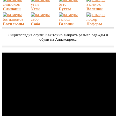
Слипоны
Угги
Бутсы
Валенки
Ботильоны
Сабо
Галоши
Лоферы
Энциклопедия обуви: Как точно выбрать размер одежды и
обуви на Алиэкспресс