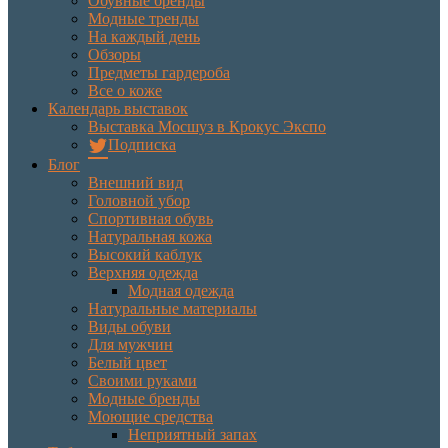
Обувные бренды
Модные тренды
На каждый день
Обзоры
Предметы гардероба
Все о коже
Календарь выставок
Выставка Мосшуз в Крокус Экспо
Подписка
Блог
Внешний вид
Головной убор
Спортивная обувь
Натуральная кожа
Высокий каблук
Верхняя одежда
Модная одежда
Натуральные материалы
Виды обуви
Для мужчин
Белый цвет
Своими руками
Модные бренды
Моющие средства
Неприятный запах