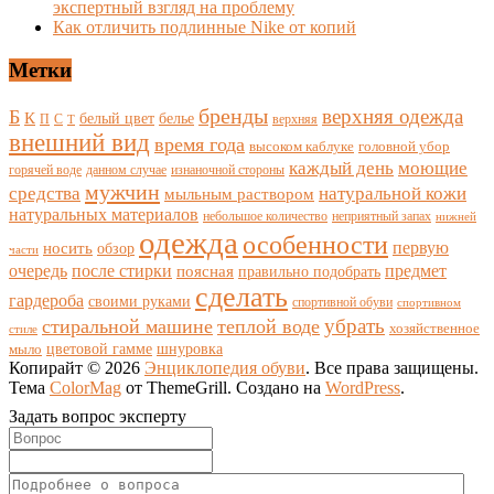
экспертный взгляд на проблему
Как отличить подлинные Nike от копий
Метки
бренды
верхняя одежда
Б
К
белый цвет
белье
П
С
верхняя
Т
внешний вид
время года
высоком каблуке
головной убор
каждый день
моющие
горячей воде
данном случае
изнаночной стороны
мужчин
средства
натуральной кожи
мыльным раствором
натуральных материалов
небольшое количество
неприятный запах
нижней
одежда
особенности
носить
первую
обзор
части
очередь
после стирки
поясная
предмет
правильно подобрать
сделать
гардероба
своими руками
спортивной обуви
спортивном
убрать
стиральной машине
теплой воде
хозяйственное
стиле
цветовой гамме
мыло
шнуровка
Копирайт © 2026
Энциклопедия обуви
. Все права защищены.
Тема
ColorMag
от ThemeGrill. Создано на
WordPress
.
Задать вопрос эксперту