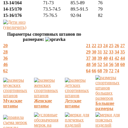
13-14/164
71-73
85.5-89
76
14-15/170
73.5-74.5
89.5-91.5
79
15-16/176
75-76.5
92-94
82
(увеличить)
Параметры спортивных штанов по
размерам:
20
21
22
23
24
25
26
27
28
29
30
31
32
33
34
35
36
37
38
39
40
41
42
44
46
48
50
52
54
56
58
60
62
64
66
68
70
72
74
Мужские
Женские
Детские
Большие
штаны
штаны
штаны
размеры