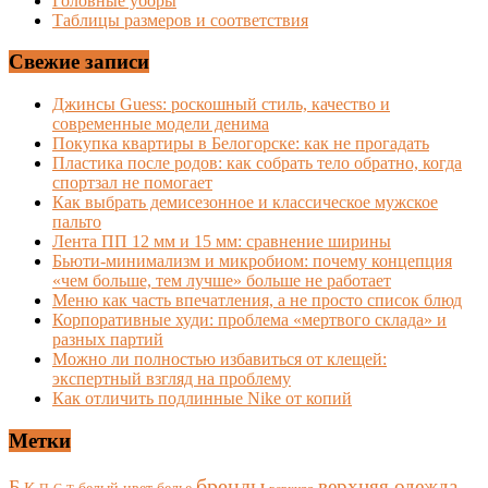
Головные уборы
Таблицы размеров и соответствия
Свежие записи
Джинсы Guess: роскошный стиль, качество и
современные модели денима
Покупка квартиры в Белогорске: как не прогадать
Пластика после родов: как собрать тело обратно, когда
спортзал не помогает
Как выбрать демисезонное и классическое мужское
пальто
Лента ПП 12 мм и 15 мм: сравнение ширины
Бьюти-минимализм и микробиом: почему концепция
«чем больше, тем лучше» больше не работает
Меню как часть впечатления, а не просто список блюд
Корпоративные худи: проблема «мертвого склада» и
разных партий
Можно ли полностью избавиться от клещей:
экспертный взгляд на проблему
Как отличить подлинные Nike от копий
Метки
бренды
верхняя одежда
Б
К
белый цвет
белье