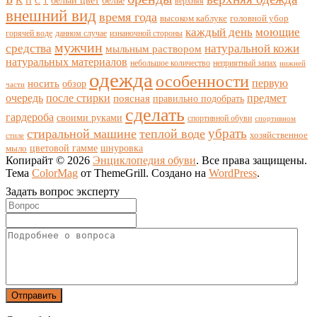
П
С
верхняя
Т
внешний вид
время года
высоком каблуке
головной убор
каждый день
моющие
горячей воде
данном случае
изнаночной стороны
мужчин
средства
натуральной кожи
мыльным раствором
натуральных материалов
небольшое количество
неприятный запах
нижней
одежда
особенности
носить
первую
обзор
части
очередь
после стирки
поясная
предмет
правильно подобрать
сделать
гардероба
своими руками
спортивной обуви
спортивном
убрать
стиральной машине
теплой воде
хозяйственное
стиле
цветовой гамме
мыло
шнуровка
Копирайт © 2026
Энциклопедия обуви
. Все права защищены.
Тема
ColorMag
от ThemeGrill. Создано на
WordPress
.
Задать вопрос эксперту