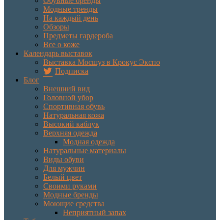
Обувные бренды
Модные тренды
На каждый день
Обзоры
Предметы гардероба
Все о коже
Календарь выставок
Выставка Мосшуз в Крокус Экспо
Подписка
Блог
Внешний вид
Головной убор
Спортивная обувь
Натуральная кожа
Высокий каблук
Верхняя одежда
Модная одежда
Натуральные материалы
Виды обуви
Для мужчин
Белый цвет
Своими руками
Модные бренды
Моющие средства
Неприятный запах