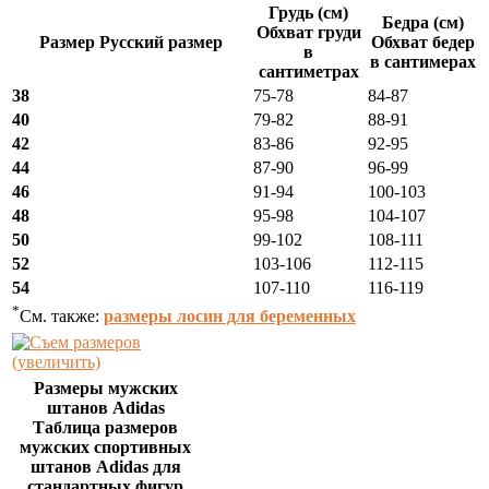
Грудь (см)
Бедра (см)
Обхват груди
Размер Русский размер
Обхват бедер
в
в сантимерах
сантиметрах
38
75-78
84-87
40
79-82
88-91
42
83-86
92-95
44
87-90
96-99
46
91-94
100-103
48
95-98
104-107
50
99-102
108-111
52
103-106
112-115
54
107-110
116-119
*
См. также:
размеры лосин для беременных
(увеличить)
Размеры мужских
штанов Adidas
Таблица размеров
мужских спортивных
штанов Adidas для
стандартных фигур