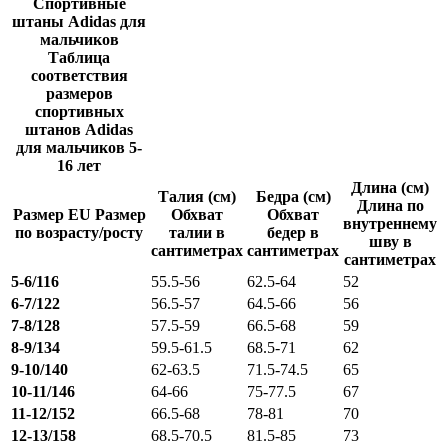
Спортивные
штаны Adidas для
мальчиков
Таблица
соответствия
размеров
спортивных
штанов Adidas
для мальчиков 5-
16 лет
Длина (см)
Талия (см)
Бедра (см)
Длина по
Размер EU Размер
Обхват
Обхват
внутреннему
по возрасту/росту
талии в
бедер в
шву в
сантиметрах
сантиметрах
сантиметрах
5-6/116
55.5-56
62.5-64
52
6-7/122
56.5-57
64.5-66
56
7-8/128
57.5-59
66.5-68
59
8-9/134
59.5-61.5
68.5-71
62
9-10/140
62-63.5
71.5-74.5
65
10-11/146
64-66
75-77.5
67
11-12/152
66.5-68
78-81
70
12-13/158
68.5-70.5
81.5-85
73