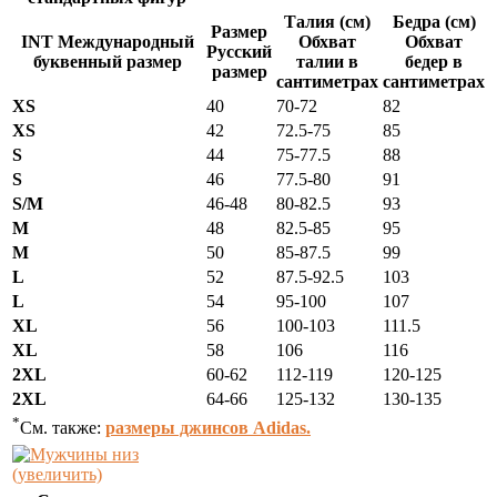
Талия (см)
Бедра (см)
Размер
INT Международный
Обхват
Обхват
Русский
буквенный размер
талии в
бедер в
размер
сантиметрах
сантиметрах
XS
40
70-72
82
XS
42
72.5-75
85
S
44
75-77.5
88
S
46
77.5-80
91
S/M
46-48
80-82.5
93
M
48
82.5-85
95
M
50
85-87.5
99
L
52
87.5-92.5
103
L
54
95-100
107
XL
56
100-103
111.5
XL
58
106
116
2XL
60-62
112-119
120-125
2XL
64-66
125-132
130-135
*
См. также:
размеры джинсов Adidas.
(увеличить)