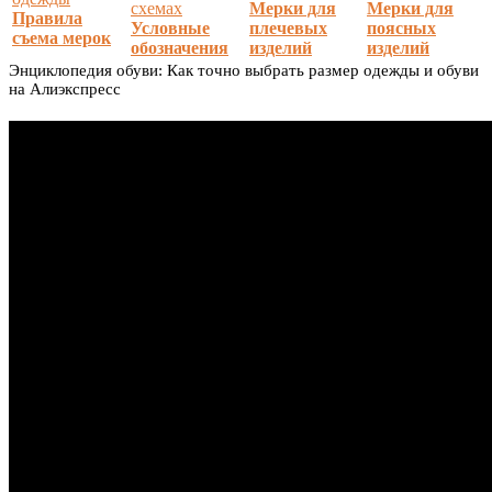
Мерки для
Мерки для
Правила
Условные
плечевых
поясных
съема мерок
обозначения
изделий
изделий
Энциклопедия обуви: Как точно выбрать размер одежды и обуви
на Алиэкспресс