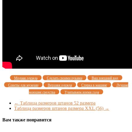
Модная одежда
Сделать своими руками
Ваш внешний вид
Советы для мужчин
Верхняя одежда
Стирка в машине
Лучшие
моющие средства
Учитываем время года
←
Таблица размеров штанов 52 размера
Таблица размеров штанов размера XXL (56)
→
Вам также понравится