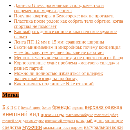
Джинсы Guess: роскошный стиль, качество и
современные модели денима
Покупка квартиры в Белогорске: как не прогадать
Пластика после родов: как собрать тело обратно, когда
спортзал не помогает
Как выбрать демисезонное и классическое мужское
пальто
Лента ПП 12 мм и 15 мм: сравнение ширины
Бьюти-минимализм и микробиом: почему концепция
«чем больше, тем лучше» больше не работает
Меню как часть впечатления, а не просто список блюд
Корпоративные худи: проблема «мертвого склада» и
разных партий
Можно ли полностью избавиться от клещей:
экспертный взгляд на проблему
Как отличить подлинные Nike от копий
Метки
бренды
верхняя одежда
Б
К
белый цвет
белье
П
С
верхняя
Т
внешний вид
время года
высоком каблуке
головной убор
каждый день
моющие
горячей воде
данном случае
изнаночной стороны
мужчин
средства
натуральной кожи
мыльным раствором