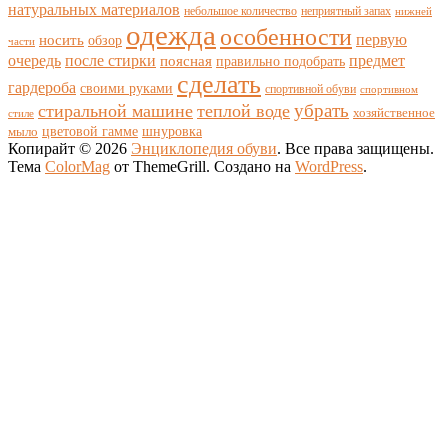
натуральных материалов
небольшое количество
неприятный запах
нижней
одежда
особенности
носить
первую
обзор
части
очередь
после стирки
поясная
предмет
правильно подобрать
сделать
гардероба
своими руками
спортивной обуви
спортивном
убрать
стиральной машине
теплой воде
хозяйственное
стиле
цветовой гамме
мыло
шнуровка
Копирайт © 2026
Энциклопедия обуви
. Все права защищены.
Тема
ColorMag
от ThemeGrill. Создано на
WordPress
.