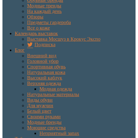
Обувные бренды
Модные тренды
На каждый день
Обзоры
Предметы гардероба
Все о коже
Календарь выставок
Выставка Мосшуз в Крокус Экспо
Подписка
Блог
Внешний вид
Головной убор
Спортивная обувь
Натуральная кожа
Высокий каблук
Верхняя одежда
Модная одежда
Натуральные материалы
Виды обуви
Для мужчин
Белый цвет
Своими руками
Модные бренды
Моющие средства
Неприятный запах