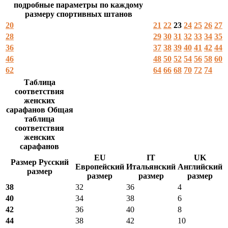
подробные параметры по каждому
размеру спортивных штанов
20
21
22
23
24
25
26
27
28
29
30
31
32
33
34
35
36
37
38
39
40
41
42
44
46
48
50
52
54
56
58
60
62
64
66
68
70
72
74
Таблица
соответствия
женских
сарафанов Общая
таблица
соответствия
женских
сарафанов
EU
IT
UK
Размер Русский
Европейский
Итальянский
Английский
размер
размер
размер
размер
38
32
36
4
40
34
38
6
42
36
40
8
44
38
42
10