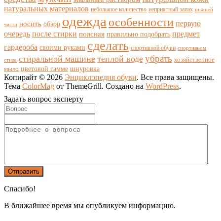
натуральных материалов
небольшое количество
неприятный запах
нижней
одежда
особенности
носить
первую
обзор
части
очередь
после стирки
поясная
предмет
правильно подобрать
сделать
гардероба
своими руками
спортивной обуви
спортивном
убрать
стиральной машине
теплой воде
хозяйственное
стиле
цветовой гамме
мыло
шнуровка
Копирайт © 2026
Энциклопедия обуви
. Все права защищены.
Тема
ColorMag
от ThemeGrill. Создано на
WordPress
.
Задать вопрос эксперту
Спасибо!
В ближайшее время мы опубликуем информацию.