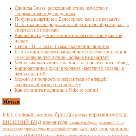
Джинсы Guess: роскошный стиль, качество и
современные модели денима
Покупка квартиры в Белогорске: как не прогадать
Пластика после родов: как собрать тело обратно, когда
спортзал не помогает
Как выбрать демисезонное и классическое мужское
пальто
Лента ПП 12 мм и 15 мм: сравнение ширины
Бьюти-минимализм и микробиом: почему концепция
«чем больше, тем лучше» больше не работает
Меню как часть впечатления, а не просто список блюд
Корпоративные худи: проблема «мертвого склада» и
разных партий
Можно ли полностью избавиться от клещей:
экспертный взгляд на проблему
Как отличить подлинные Nike от копий
Метки
бренды
верхняя одежда
Б
К
белый цвет
белье
П
С
верхняя
Т
внешний вид
время года
высоком каблуке
головной убор
каждый день
моющие
горячей воде
данном случае
изнаночной стороны
мужчин
средства
натуральной кожи
мыльным раствором