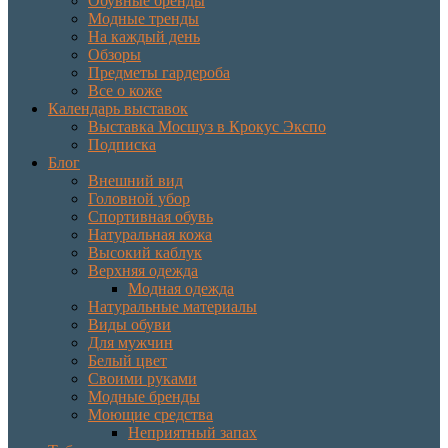
Обувные бренды
Модные тренды
На каждый день
Обзоры
Предметы гардероба
Все о коже
Календарь выставок
Выставка Мосшуз в Крокус Экспо
Подписка
Блог
Внешний вид
Головной убор
Спортивная обувь
Натуральная кожа
Высокий каблук
Верхняя одежда
Модная одежда
Натуральные материалы
Виды обуви
Для мужчин
Белый цвет
Своими руками
Модные бренды
Моющие средства
Неприятный запах