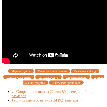
Модная одежда
Сделать своими руками
Ваш внешний вид
Советы для мужчин
Верхняя одежда
Стирка в машине
Лучшие
моющие средства
Учитываем время года
←
Спортивные штаны 22 или 80 размера, таблица
размеров
Таблица размеро штанов 24 (92) размера
→