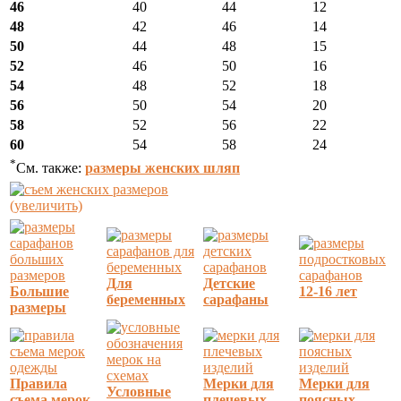
46
40
44
12
48
42
46
14
50
44
48
15
52
46
50
16
54
48
52
18
56
50
54
20
58
52
56
22
60
54
58
24
*
См. также:
размеры женских шляп
(увеличить)
Для
Детские
Большие
12-16 лет
беременных
сарафаны
размеры
Правила
Мерки для
Мерки для
Условные
съема мерок
плечевых
поясных