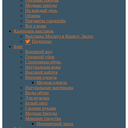
Обувные бренды
Модные тренды
На каждый день
Обзоры
Предметы гардероба
Все о коже
Календарь выставок
Выставка Мосшуз в Крокус Экспо
Подписка
Блог
Внешний вид
Головной убор
Спортивная обувь
Натуральная кожа
Высокий каблук
Верхняя одежда
Модная одежда
Натуральные материалы
Виды обуви
Для мужчин
Белый цвет
Своими руками
Модные бренды
Моющие средства
Неприятный запах