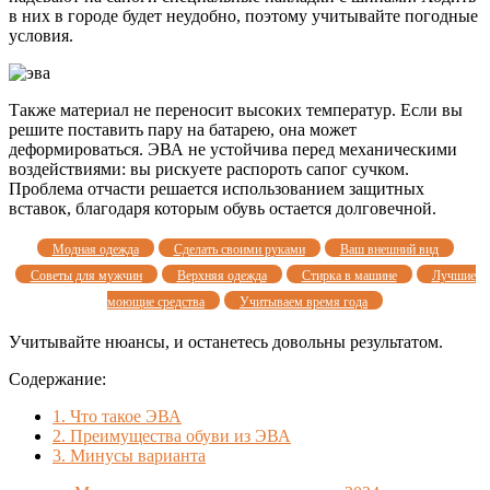
в них в городе будет неудобно, поэтому учитывайте погодные
условия.
Также материал не переносит высоких температур. Если вы
решите поставить пару на батарею, она может
деформироваться. ЭВА не устойчива перед механическими
воздействиями: вы рискуете распороть сапог сучком.
Проблема отчасти решается использованием защитных
вставок, благодаря которым обувь остается долговечной.
Модная одежда
Сделать своими руками
Ваш внешний вид
Советы для мужчин
Верхняя одежда
Стирка в машине
Лучшие
моющие средства
Учитываем время года
Учитывайте нюансы, и останетесь довольны результатом.
Содержание:
1.
Что такое ЭВА
2.
Преимущества обуви из ЭВА
3.
Минусы варианта