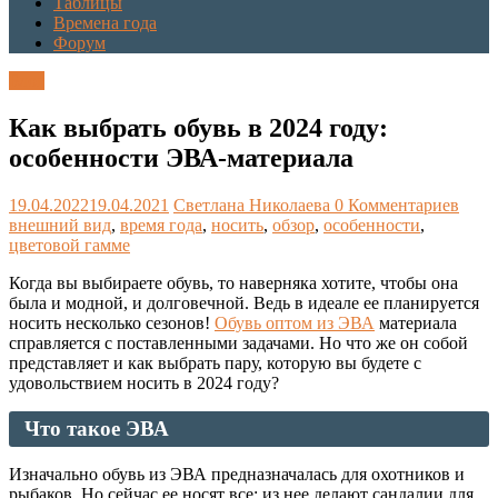
Таблицы
Времена года
Форум
Блог
Как выбрать обувь в 2024 году:
особенности ЭВА-материала
19.04.2022
19.04.2021
Светлана Николаева
0 Комментариев
внешний вид
,
время года
,
носить
,
обзор
,
особенности
,
цветовой гамме
Когда вы выбираете обувь, то наверняка хотите, чтобы она
была и модной, и долговечной. Ведь в идеале ее планируется
носить несколько сезонов!
Обувь оптом из ЭВА
материала
справляется с поставленными задачами. Но что же он собой
представляет и как выбрать пару, которую вы будете с
удовольствием носить в 2024 году?
Что такое ЭВА
Изначально обувь из ЭВА предназначалась для охотников и
рыбаков. Но сейчас ее носят все: из нее делают сандалии для