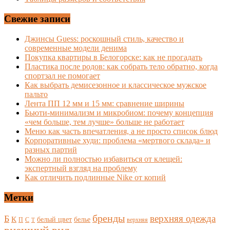
Свежие записи
Джинсы Guess: роскошный стиль, качество и
современные модели денима
Покупка квартиры в Белогорске: как не прогадать
Пластика после родов: как собрать тело обратно, когда
спортзал не помогает
Как выбрать демисезонное и классическое мужское
пальто
Лента ПП 12 мм и 15 мм: сравнение ширины
Бьюти-минимализм и микробиом: почему концепция
«чем больше, тем лучше» больше не работает
Меню как часть впечатления, а не просто список блюд
Корпоративные худи: проблема «мертвого склада» и
разных партий
Можно ли полностью избавиться от клещей:
экспертный взгляд на проблему
Как отличить подлинные Nike от копий
Метки
бренды
верхняя одежда
Б
К
белый цвет
белье
П
С
верхняя
Т