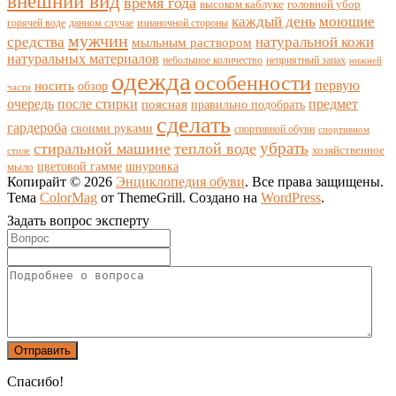
внешний вид
время года
высоком каблуке
головной убор
каждый день
моющие
горячей воде
данном случае
изнаночной стороны
мужчин
средства
натуральной кожи
мыльным раствором
натуральных материалов
небольшое количество
неприятный запах
нижней
одежда
особенности
носить
первую
обзор
части
очередь
после стирки
поясная
предмет
правильно подобрать
сделать
гардероба
своими руками
спортивной обуви
спортивном
убрать
стиральной машине
теплой воде
хозяйственное
стиле
цветовой гамме
мыло
шнуровка
Копирайт © 2026
Энциклопедия обуви
. Все права защищены.
Тема
ColorMag
от ThemeGrill. Создано на
WordPress
.
Задать вопрос эксперту
Спасибо!