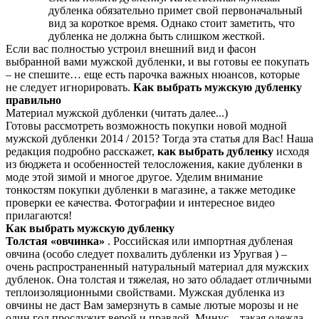
дубленка обязательно примет свой первоначальный
вид за короткое время. Однако стоит заметить, что
дубленка не должна быть слишком жесткой.
Если вас полностью устроил внешний вид и фасон
выбранной вами мужской дубленки, и вы готовы ее покупать
– не спешите… еще есть парочка важных нюансов, которые
не следует игнорировать.
Как выбрать мужскую дубленку
правильно
Материал мужской дубленки (читать далее...)
Готовы рассмотреть возможность покупки новой модной
мужской дубленки 2014 / 2015? Тогда эта статья для Вас! Наша
редакция подробно расскажет,
как выбрать дубленку
исходя
из бюджета и особенностей телосложения, какие дубленки в
моде этой зимой и многое другое. Уделим внимание
тонкостям покупки дубленки в магазине, а также методике
проверки ее качества. Фотографии и интересное видео
прилагаются!
Как выбрать мужскую дубленку
Толстая «овчинка»
. Российская или импортная дубленая
овчина (особо следует похвалить дубленки из Уругвая ) –
очень распространенный натуральный материал для мужских
дубленок. Она толстая и тяжелая, но зато обладает отличными
теплоизоляционными свойствами. Мужская дубленка из
овчины не даст Вам замерзнуть в самые лютые морозы и не
один год прослужит верой и правдой. Минус – такая одежда