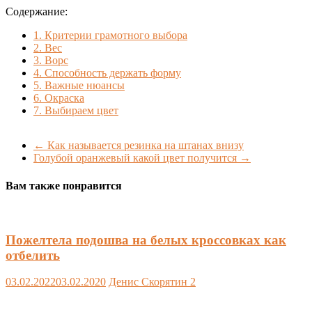
Содержание:
1.
Критерии грамотного выбора
2.
Вес
3.
Ворс
4.
Способность держать форму
5.
Важные нюансы
6.
Окраска
7.
Выбираем цвет
←
Как называется резинка на штанах внизу
Голубой оранжевый какой цвет получится
→
Вам также понравится
Пожелтела подошва на белых кроссовках как
отбелить
03.02.2022
03.02.2020
Денис Скорятин
2