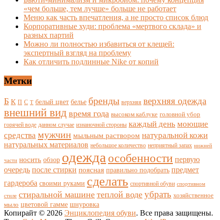
«чем больше, тем лучше» больше не работает
Меню как часть впечатления, а не просто список блюд
Корпоративные худи: проблема «мертвого склада» и
разных партий
Можно ли полностью избавиться от клещей:
экспертный взгляд на проблему
Как отличить подлинные Nike от копий
Метки
бренды
верхняя одежда
Б
К
белый цвет
белье
П
С
верхняя
Т
внешний вид
время года
высоком каблуке
головной убор
каждый день
моющие
горячей воде
данном случае
изнаночной стороны
мужчин
средства
натуральной кожи
мыльным раствором
натуральных материалов
небольшое количество
неприятный запах
нижней
одежда
особенности
носить
первую
обзор
части
очередь
после стирки
поясная
предмет
правильно подобрать
сделать
гардероба
своими руками
спортивной обуви
спортивном
убрать
стиральной машине
теплой воде
хозяйственное
стиле
цветовой гамме
мыло
шнуровка
Копирайт © 2026
Энциклопедия обуви
. Все права защищены.