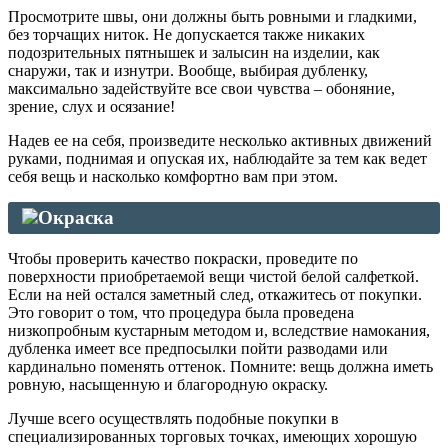
Просмотрите швы, они должны быть ровными и гладкими,
без торчащих ниток. Не допускается также никаких
подозрительных пятнышек и залысин на изделии, как
снаружи, так и изнутри. Вообще, выбирая дубленку,
максимально задействуйте все свои чувства – обоняние,
зрение, слух и осязание!
Надев ее на себя, произведите несколько активных движений
руками, поднимая и опуская их, наблюдайте за тем как ведет
себя вещь и насколько комфортно вам при этом.
Окраска
Чтобы проверить качество покраски, проведите по
поверхности приобретаемой вещи чистой белой салфеткой.
Если на ней остался заметный след, откажитесь от покупки.
Это говорит о том, что процедура была проведена
низкопробным кустарным методом и, вследствие намокания,
дубленка имеет все предпосылки пойти разводами или
кардинально поменять оттенок. Помните: вещь должна иметь
ровную, насыщенную и благородную окраску.
Лучше всего осуществлять подобные покупки в
специализированных торговых точках, имеющих хорошую