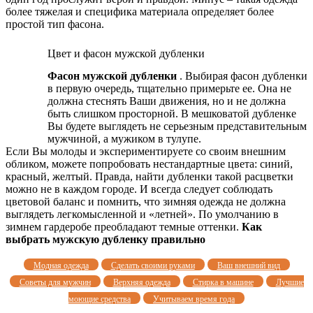
более тяжелая и специфика материала определяет более
простой тип фасона.
Цвет и фасон мужской дубленки
Фасон мужской дубленки
. Выбирая фасон дубленки
в первую очередь, тщательно примерьте ее. Она не
должна стеснять Ваши движения, но и не должна
быть слишком просторной. В мешковатой дубленке
Вы будете выглядеть не серьезным представительным
мужчиной, а мужиком в тулупе.
Если Вы молоды и экспериментируете со своим внешним
обликом, можете попробовать нестандартные цвета: синий,
красный, желтый. Правда, найти дубленки такой расцветки
можно не в каждом городе. И всегда следует соблюдать
цветовой баланс и помнить, что зимняя одежда не должна
выглядеть легкомысленной и «летней». По умолчанию в
зимнем гардеробе преобладают темные оттенки.
Как
выбрать мужскую дубленку правильно
Модная одежда
Сделать своими руками
Ваш внешний вид
Советы для мужчин
Верхняя одежда
Стирка в машине
Лучшие
моющие средства
Учитываем время года