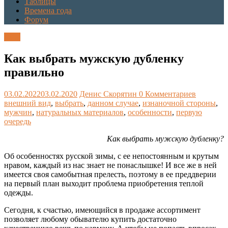
Таблицы
Времена года
Форум
Блог
Как выбрать мужскую дубленку
правильно
03.02.2022
03.02.2020
Денис Скорятин
0 Комментариев
внешний вид
,
выбрать
,
данном случае
,
изнаночной стороны
,
мужчин
,
натуральных материалов
,
особенности
,
первую
очередь
Как выбрать мужскую дубленку?
Об особенностях русской зимы, с ее непостоянным и крутым
нравом, каждый из нас знает не понаслышке! И все же в ней
имеется своя самобытная прелесть, поэтому в ее преддверии
на первый план выходит проблема приобретения теплой
одежды.
Сегодня, к счастью, имеющийся в продаже ассортимент
позволяет любому обывателю купить достаточно