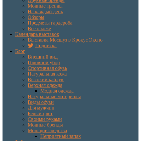
Обувные бренды
Модные тренды
На каждый день
Обзоры
Предметы гардероба
Все о коже
Календарь выставок
Выставка Мосшуз в Крокус Экспо
Подписка
Блог
Внешний вид
Головной убор
Спортивная обувь
Натуральная кожа
Высокий каблук
Верхняя одежда
Модная одежда
Натуральные материалы
Виды обуви
Для мужчин
Белый цвет
Своими руками
Модные бренды
Моющие средства
Неприятный запах