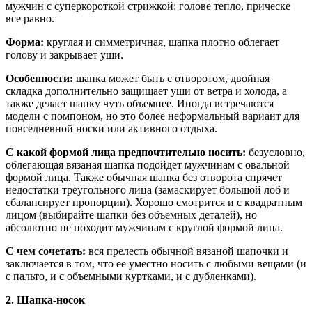
мужчин с суперкороткой стрижкой: голове тепло, прическе
все равно.
Форма:
круглая и симметричная, шапка плотно облегает
голову и закрывает уши.
Особенности:
шапка может быть с отворотом, двойная
складка дополнительно защищает уши от ветра и холода, а
также делает шапку чуть объемнее. Иногда встречаются
модели с помпоном, но это более неформальный вариант для
повседневной носки или активного отдыха.
С какой формой лица предпочтительно носить:
безусловно,
облегающая вязаная шапка подойдет мужчинам с овальной
формой лица. Также обычная шапка без отворота спрячет
недостатки треугольного лица (замаскирует большой лоб и
сбалансирует пропорции). Хорошо смотрится и с квадратным
лицом (выбирайте шапки без объемных деталей), но
абсолютно не походит мужчинам с круглой формой лица.
С чем сочетать:
вся прелесть обычной вязаной шапочки и
заключается в том, что ее уместно носить с любыми вещами (и
с пальто, и с объемными куртками, и с дубленками).
2. Шапка-носок