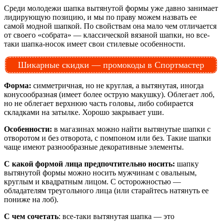
Среди молодежи шапка вытянутой формы уже давно занимает
лидирующую позицию, и мы по праву можем назвать ее
самой модной шапкой. По свойствам она мало чем отличается
от своего «собрата» — классической вязаной шапки, но все-
таки шапка-носок имеет свои стилевые особенности.
Шикарные скидки — промокоды в Спортмастер
Форма:
симметричная, но не круглая, а вытянутая, иногда
конусообразная (имеет более острую макушку). Облегает лоб,
но не облегает верхнюю часть головы, либо собирается
складками на затылке. Хорошо закрывает уши.
Особенности:
в магазинах можно найти вытянутые шапки с
отворотом и без отворота, с помпоном или без. Такие шапки
чаще имеют разнообразные декоративные элементы.
С какой формой лица предпочтительно носить:
шапку
вытянутой формы можно носить мужчинам с овальным,
круглым и квадратным лицом. С осторожностью —
обладателям треугольного лица (или старайтесь натянуть ее
пониже на лоб).
С чем сочетать
: все-таки вытянутая шапка — это