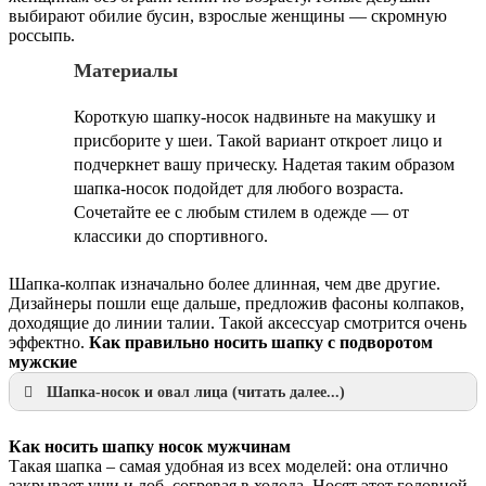
выбирают обилие бусин, взрослые женщины — скромную
россыпь.
Материалы
Короткую шапку-носок надвиньте на макушку и
присборите у шеи. Такой вариант откроет лицо и
подчеркнет вашу прическу. Надетая таким образом
шапка-носок подойдет для любого возраста.
Сочетайте ее с любым стилем в одежде — от
классики до спортивного.
Шапка-колпак изначально более длинная, чем две другие.
Дизайнеры пошли еще дальше, предложив фасоны колпаков,
доходящие до линии талии. Такой аксессуар смотрится очень
эффектно.
Как правильно носить шапку с подворотом
мужские
Шапка-носок и овал лица (читать далее...)
Как носить шапку носок мужчинам
Такая шапка – самая удобная из всех моделей: она отлично
закрывает уши и лоб, согревая в холода. Носят этот головной