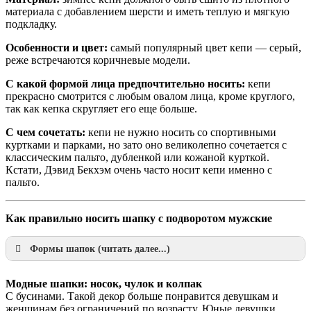
материала с добавлением шерсти и иметь теплую и мягкую
подкладку.
Особенности и цвет:
самый популярный цвет кепи — серый,
реже встречаются коричневые модели.
С какой формой лица предпочтительно носить:
кепи
прекрасно смотрится с любым овалом лица, кроме круглого,
так как кепка скругляет его еще больше.
С чем сочетать:
кепи не нужно носить со спортивными
куртками и парками, но зато оно великолепно сочетается с
классическим пальто, дубленкой или кожаной курткой.
Кстати, Дэвид Бекхэм очень часто носит кепи именно с
пальто.
Как правильно носить шапку с подворотом мужские
Формы шапок (читать далее...)
Модные шапки: носок, чулок и колпак
С бусинами. Такой декор больше понравится девушкам и
женщинам без ограничений по возрасту. Юные девушки