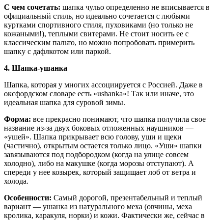
С чем сочетать:
шапка чульо определенно не вписывается в
официальный стиль, но идеально сочетается с любыми
куртками спортивного стиля, пуховиками (но только не
кожаными!), теплыми свитерами. Не стоит носить ее с
классическим пальто, но можно попробовать примерить
шапку с дафлкотом или паркой.
4. Шапка-ушанка
Шапка, которая у многих ассоциируется с Россией. Даже в
оксфордском словаре есть «ushanka»! Так или иначе, это
идеальная шапка для суровой зимы.
Форма:
все прекрасно понимают, что шапка получила свое
название из-за двух боковых отложенных наушников —
«ушей». Шапка прикрывает всю голову, уши и щеки
(частично), открытым остается только лицо. «Уши» шапки
завязываются под подбородком (когда на улице совсем
холодно), либо на макушке (когда морозы отступают). А
спереди у нее козырек, который защищает лоб от ветра и
холода.
Особенности:
Самый дорогой, презентабельный и теплый
вариант — ушанка из натурального меха (овчины, меха
кролика, каракуля, норки) и кожи. Фактически же, сейчас в