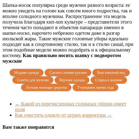
Шапка-носок популярна среди мужчин разного возраста: ее
можно увидеть на голове как совсем юного подростка, так и
вполне солидного мужчины. Распространение эта модель
получила благодаря хип-хоп культуре – представители этого
течения часто попадают в объектив папарацци именно в
шапке-носке, нарочито небрежно одетом даже в разгар
июльской жары. Такие мужские головные уборы идеально
подходят как к спортивному стилю, так и к стилю casual, при
этом подобные модели можно подобрать и к официальному
костюму.
Как правильно носить шапку с подворотом
мужские
Модная одежда
Сделать своими руками
Ваш внешний вид
Советы для мужчин
Верхняя одежда
Стирка в машине
Лучшие моющие средства
Учитываем время года
←
Какой из перечисленных головных уборов имеет
поля
Как очистить одежду от штрих корректора
→
Вам также понравится