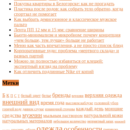
Покупка квартиры в Белогорске: как не прогадать
Пластика после родов: как собрать тело обратно, когда
спортзал не помогает
Как выбрать демисезонное и классическое мужское
пальто
Лента ПП 12 мм и 15 мм: сравнение ширины
Бьюти-минимализм и микробиом: почему концепция
«чем больше, тем лучше» больше не работает
Меню как часть впечатления, а не просто список блюд
Корпоративные худи: проблема «мертвого склада» и
разных партий
Можно ли полностью избавиться от клещей:
экспертный взгляд на проблему
Как отличить подлинные Nike от копий
Метки
бренды
верхняя одежда
Б
К
белый цвет
белье
П
С
верхняя
Т
внешний вид
время года
высоком каблуке
головной убор
каждый день
моющие
горячей воде
данном случае
изнаночной стороны
мужчин
средства
натуральной кожи
мыльным раствором
натуральных материалов
небольшое количество
неприятный запах
нижней
одежда
особенности
носить
первую
обзор