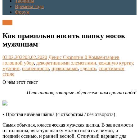
Таблицы
Времена года
Форум
Блог
Как правильно носить шапку носок
мужчинам
03.02.2022
03.02.2020
Денис Скорятин
0 Комментариев
головной убор
,
декоративными элементами
,
кожаную куртку
,
мужчин
,
особенности
,
правильный
,
сделать
,
спортивном
стиле
О чем этот текст
Пять шапок, которые идут всем: нам срочно надо!
▪ Простая вязаная шапка (с отворотом / без отворота)
Самая обычная, классическая мужская шапка. В зависимости
от толщины, вязаную шапку можно носить и зимой, и
поздней осенью, и ранней весной. Отличный вариант для