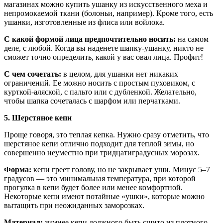
магазинах можно купить ушанку из искусственного меха и
непромокаемой ткани (болоньи, например). Кроме того, есть
ушанки, изготовленные из флиса или войлока.
С какой формой лица предпочтительно носить:
на самом
деле, с любой. Когда вы наденете шапку-ушанку, никто не
сможет точно определить, какой у вас овал лица. Профит!
С чем сочетать:
в целом, для ушанки нет никаких
ограничений. Ее можно носить с простым пуховиком, с
курткой-аляской, с пальто или с дубленкой. Желательно,
чтобы шапка сочеталась с шарфом или перчатками.
5. Шерстяное кепи
Проще говоря, это теплая кепка. Нужно сразу отметить, что
шерстяное кепи отлично подходит для теплой зимы, но
совершенно неуместно при тридцатиградусных морозах.
Форма:
кепи греет голову, но не закрывает уши. Минус 5–7
градусов — это минимальная температура, при которой
прогулка в кепи будет более или менее комфортной.
Некоторые кепи имеют потайные «ушки», которые можно
вытащить при неожиданных заморозках.
Материал:
зимнее кепи должного быть сшито из плотного