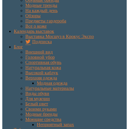
Обувные бренды
Модные тренды
На каждый день
Обзоры
Предметы гардероба
Все о коже
Календарь выставок
Выставка Мосшуз в Крокус Экспо
Подписка
Блог
Внешний вид
Головной убор
Спортивная обувь
Натуральная кожа
Высокий каблук
Верхняя одежда
Модная одежда
Натуральные материалы
Виды обуви
Для мужчин
Белый цвет
Своими руками
Модные бренды
Моющие средства
Неприятный запах