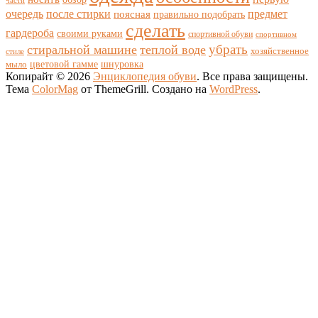
части
очередь
после стирки
поясная
предмет
правильно подобрать
сделать
гардероба
своими руками
спортивной обуви
спортивном
убрать
стиральной машине
теплой воде
хозяйственное
стиле
цветовой гамме
мыло
шнуровка
Копирайт © 2026
Энциклопедия обуви
. Все права защищены.
Тема
ColorMag
от ThemeGrill. Создано на
WordPress
.