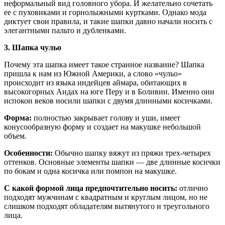
неформальный вид головного убора. И желательно сочетать
ее с пуховиками и горнолыжными куртками. Однако мода
диктует свои правила, и такие шапки давно начали носить с
элегантными пальто и дубленками.
3. Шапка чульо
Почему эта шапка имеет такое странное название? Шапка
пришла к нам из Южной Америки, а слово «чульо»
происходит из языка индейцев аймара, обитающих в
высокогорных Андах на юге Перу и в Боливии. Именно они
испокон веков носили шапки с двумя длинными косичками.
Форма:
полностью закрывает голову и уши, имеет
конусообразную форму и создает на макушке небольшой
объем.
Особенности:
Обычно шапку вяжут из пряжи трех-четырех
оттенков. Основные элементы шапки — две длинные косички
по бокам и одна косичка или помпон на макушке.
С какой формой лица предпочтительно носить:
отлично
подходят мужчинам с квадратным и круглым лицом, но не
слишком подходят обладателям вытянутого и треугольного
лица.