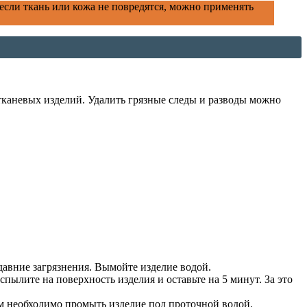
 если ткань или кожа не повредятся, можно применять
тканевых изделий. Удалить грязные следы и разводы можно
 давние загрязнения. Вымойте изделие водой.
ылите на поверхность изделия и оставьте на 5 минут. За это
тем необходимо промыть изделие под проточной водой.