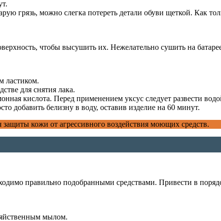
ут.
ую грязь, можно слегка потереть детали обуви щеткой. Как толь
верхность, чтобы высушить их. Нежелательно сушить на батарее,
м ластиком.
стве для снятия лака.
онная кислота. Перед применением уксус следует развести водо
то добавить белизну в воду, оставив изделие на 60 минут.
ля защиты кожи от агрессивного воздействия моющих средств.
еобходимо правильно подобранными средствами. Привести в поря
озяйственным мылом.