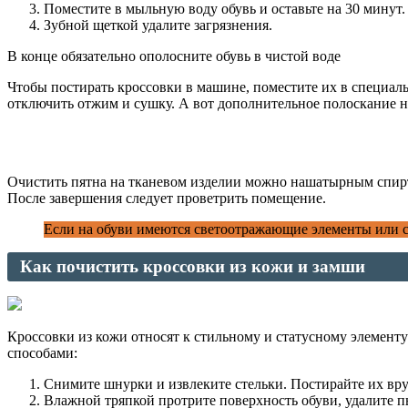
Поместите в мыльную воду обувь и оставьте на 30 минут.
Зубной щеткой удалите загрязнения.
В конце обязательно ополосните обувь в чистой воде
Чтобы постирать кроссовки в машине, поместите их в специал
отключить отжим и сушку. А вот дополнительное полоскание н
Очистить пятна на тканевом изделии можно нашатырным спирт
После завершения следует проветрить помещение.
Если на обуви имеются светоотражающие элементы или се
Как почистить кроссовки из кожи и замши
Кроссовки из кожи относят к стильному и статусному элемент
способами:
Снимите шнурки и извлеките стельки. Постирайте их вр
Влажной тряпкой протрите поверхность обуви, удалите п