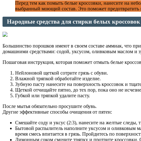
Перед тем как помыть белые кроссовки, нанесите на небо
выбранный моющий состав. Это поможет предотвратить н
Народные средства для стирки белых кроссовок
Большинство порошков имеют в своем составе аммиак, что пр
домашними средствами: содой, уксусом, оливковым маслом и з
Пошаговая инструкция, которая поможет отмыть белые кроссов
Нейлоновой щеткой сотрите грязь с обуви.
Влажной тряпкой обработайте изделие.
Зубную пасту нанесите на поверхность кроссовок и тщате
Щеткой отчищайте пятно, до тех пор, пока оно не исчезне
Губкой или тряпкой удалите пасту.
После мытья обязательно просушите обувь.
Другие эффективные способы очищения от пятен:
Смешайте соду и уксус (2:3), нанесите на желтые следы,
Бытовой распылитель наполните уксусом и оливковым мас
время смесь впитается в грязь. Пройдитесь по поверхности
Лимонным соком смочите тряпку и протрите кроссовки. Ос