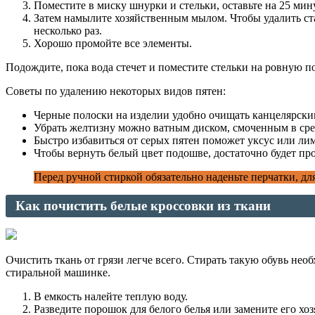
Поместите в миску шнурки и стельки, оставьте на 25 мин
Затем намылите хозяйственным мылом. Чтобы удалить стар
несколько раз.
Хорошо промойте все элементы.
Подождите, пока вода стечет и поместите стельки на ровную по
Советы по удалению некоторых видов пятен:
Черные полоски на изделии удобно очищать канцелярски
Убрать желтизну можно ватным диском, смоченным в сред
Быстро избавиться от серых пятен поможет уксус или лим
Чтобы вернуть белый цвет подошве, достаточно будет прос
Перед ручной стиркой обязательно наденьте перчатки, д
Как почистить белые кроссовки из ткани
Очистить ткань от грязи легче всего. Стирать такую обувь н
стиральной машинке.
В емкость налейте теплую воду.
Разведите порошок для белого белья или замените его х