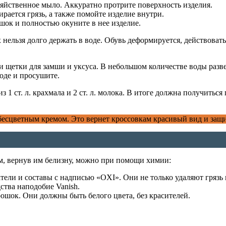
зяйственное мыло. Аккуратно протрите поверхность изделия.
рается грязь, а также помойте изделие внутри.
ошок и полностью окуните в нее изделие.
ельзя долго держать в воде. Обувь деформируется, действовать
 щетки для замши и уксуса. В небольшом количестве воды разв
оде и просушите.
ст. л. крахмала и 2 ст. л. молока. В итоге должна получиться гу
 бесцветным кремом. Это вернет кроссовкам красивый вид и защи
м, вернув им белизну, можно при помощи химии:
ели и составы с надписью «OXI». Они не только удаляют грязь 
тва наподобие Vanish.
рошок. Они должны быть белого цвета, без красителей.