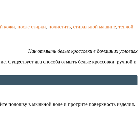
ой кожи
,
после стирки
,
почистить
,
стиральной машине
,
теплой
Как отмыть белые кроссовки в домашних условиях
ение. Существует два способа отмыть белые кроссовки: ручной и
ойте подошву в мыльной воде и протрите поверхность изделия.