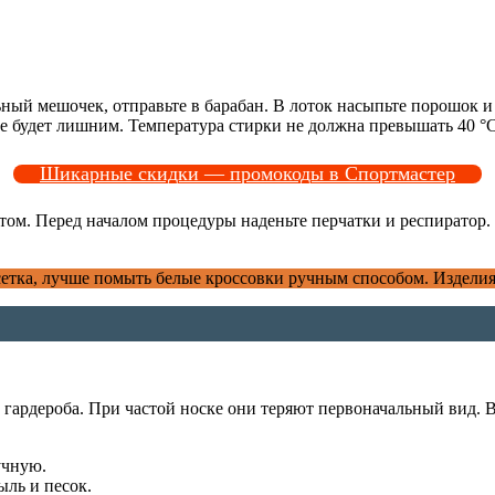
ьный мешочек, отправьте в барабан. В лоток насыпьте порошок 
е будет лишним. Температура стирки не должна превышать 40 °C
Шикарные скидки — промокоды в Спортмастер
ом. Перед началом процедуры наденьте перчатки и респиратор.
тка, лучше помыть белые кроссовки ручным способом. Изделия 
у гардероба. При частой носке они теряют первоначальный вид
учную.
ыль и песок.