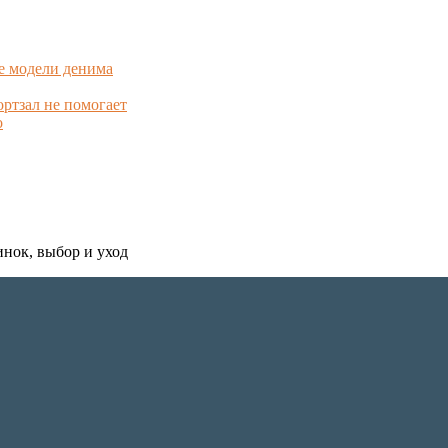
е модели денима
ортзал не помогает
о
инок, выбор и уход