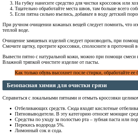
На губку нанесите средство для чистки кроссовок или хо
Тщательно обработайте места швов, там больше всего соби
Если пятна сильно въелись, добавьте в воду детский пор
При ручном очищении кожаных вещей следует помнить, что их н
теплой воде.
Очищение замшевых изделий следует производить, при помощи
Смочите щетку, протрите кроссовки, сполосните в проточной в
Вывести пятно с натуральной кожи, можно при помощи смеси из 1 
Влажной тряпкой очистите изделие от пасты.
Как только обувь высохнет после стирки, обработайте ее
Безопасная химия для очистки грязи
Справиться с локальными пятнами и отмыть кроссовки целико
Отбеливающих средств. Сюда входят кислотные отбеливат
Пятновыводители. В эту категорию относят моющие средс
Средства по уходу за полостью рта – зубная паста или по
Перекись водорода 5%.
Лимонный сок и сода.