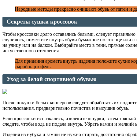
Народные методы прекрасно очищают обувь от пятен и д
Секреты сушки кроссовок
Чтобы кроссовки долго оставались белыми, следует правильно 
случилось, поместите внутрь обуви бумажное полотенце или сал
на улицу или на балкон. Выбирайте место в тени, прямые солн
искусственного отепления.
Для придания аромата внутрь изделия положите сухие ко
сырой картофель.
Уход за белой спортивной обувью
После покупки белых конверсов следует обработать их водоот
использования, предварительно почистив и высушив обувь.
Если кроссовки испачкались, извлеките шнурки, затем тряпкой 
следите, чтобы вода не подала внутрь. Убрать камни и мелки
Изделия из нубука и замши не нужно стирать, достаточно обра