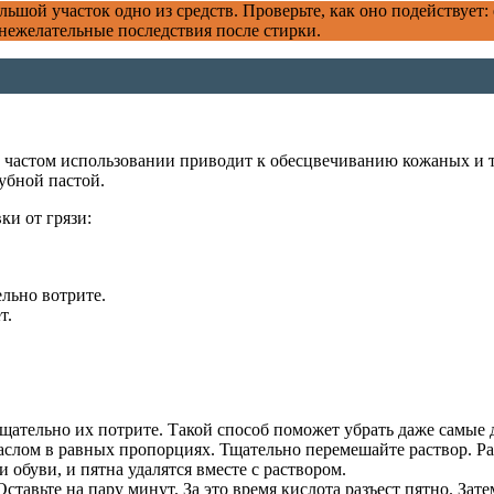
льшой участок одно из средств. Проверьте, как оно подействует:
ежелательные последствия после стирки.
и частом использовании приводит к обесцвечиванию кожаных и 
убной пастой.
ки от грязи:
льно вотрите.
т.
 тщательно их потрите. Такой способ поможет убрать даже самые
лом в равных пропорциях. Тщательно перемешайте раствор. Расп
 обуви, и пятна удалятся вместе с раствором.
тавьте на пару минут. За это время кислота разъест пятно. За