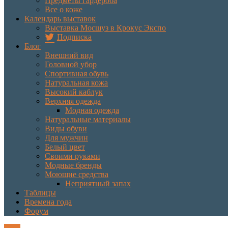
Предметы гардероба
Все о коже
Календарь выставок
Выставка Мосшуз в Крокус Экспо
Подписка
Блог
Внешний вид
Головной убор
Спортивная обувь
Натуральная кожа
Высокий каблук
Верхняя одежда
Модная одежда
Натуральные материалы
Виды обуви
Для мужчин
Белый цвет
Своими руками
Модные бренды
Моющие средства
Неприятный запах
Таблицы
Времена года
Форум