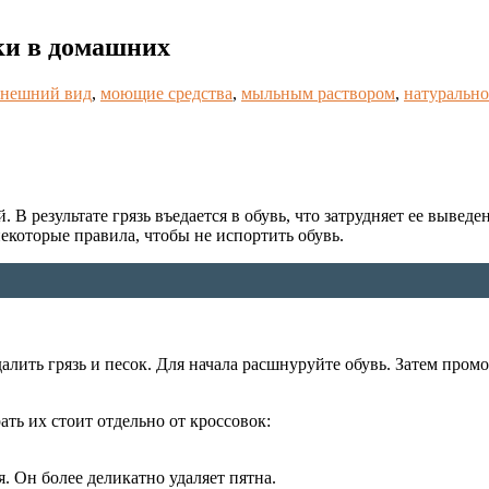
ки в домашних
внешний вид
,
моющие средства
,
мыльным раствором
,
натуральн
 В результате грязь въедается в обувь, что затрудняет ее вывед
которые правила, чтобы не испортить обувь.
алить грязь и песок. Для начала расшнуруйте обувь. Затем пром
ть их стоит отдельно от кроссовок:
. Он более деликатно удаляет пятна.