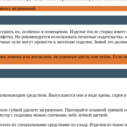
авних загрязнений.
сушить их, особенно в помещении. Изделие после стирки имеет 
фетку. Не рекомендуется использовать печатные издательства, о
ечные лучи могут привести к желтизне изделия. Зимой это должн
рки лимона или апельсина, засушенные цветы или ветви. Если п
талкивающим средством. Выпускаются они в виде крема, спрея и
или губкой удалите загрязнение. Протирайте влажной тряпкой об
й мусор с подошвы можно спичками либо зубной щеткой.
ботать их специальными средствами по уходу. Изделия из ткани 