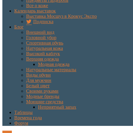
Предметы гардероба
Все о коже
Календарь выставок
Выставка Мосшуз в Крокус Экспо
Подписка
Блог
Внешний вид
Головной убор
Спортивная обувь
Натуральная кожа
Высокий каблук
Верхняя одежда
Модная одежда
Натуральные материалы
Виды обуви
Для мужчин
Белый цвет
Своими руками
Модные бренды
Моющие средства
Неприятный запах
Таблицы
Времена года
Форум