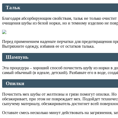
Тальк
Благодаря абсорбирующим свойствам, тальк не только очистит 
очищения шубы из белой норки, но и темному изделию не повр
Перед применением наденьте перчатки для предотвращения пр
Вытряхните одежду, избавив ее от остатков талька.
Шампунь
Эта процедура – хороший способ почистить шубу из норки в д
самый обычный (в идеале, детский). Разбавьте его в воде, созда
Опилки
Почистить мех шубы от желтизны и грязи помогут опилки. Но 
обезжиривает, при этом не повреждает мех. Подойдет техниче
сыпучему материалу, обезжириватель достигнет всей поверхнос
Оставьте смесь несколько минут действовать на загрязнения, з