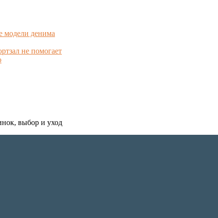
е модели денима
ортзал не помогает
о
инок, выбор и уход