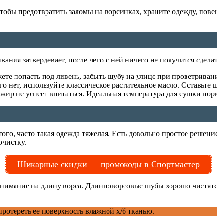
Чтобы предотвратить заломы на ворсинках, храните одежду, пов
ания затвердевает, после чего с ней ничего не получится сделат
 попасть под ливень, забыть шубу на улице при проветривании, 
го нет, используйте классическое растительное масло. Оставьте
а жир не успеет впитаться. Идеальная температура для сушки нор
ого, часто такая одежда тяжелая. Есть довольно простое решени
очистку.
Шикарные скидки — промокоды в Спортмастер
е внимание на длину ворса. Длинноворсовые шубы хорошо чистя
ротереть ее поверхность влажной х/б тканью.