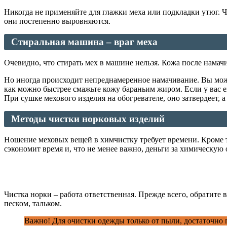
Никогда не применяйте для глажки меха или подкладки утюг. 
они постепенно выровняются.
Стиральная машина – враг меха
Очевидно, что стирать мех в машине нельзя. Кожа после намачив
Но иногда происходит непреднамеренное намачивание. Вы можете
как можно быстрее смажьте кожу бараньим жиром. Если у вас е
При сушке мехового изделия на обогревателе, оно затвердеет, 
Методы чистки норковых изделий
Ношение меховых вещей в химчистку требует времени. Кроме т
сэкономит время и, что не менее важно, деньги за химическую 
Чистка норки – работа ответственная. Прежде всего, обратит
песком, тальком.
Важно! Для очистки одежды только от пыли, достаточно п