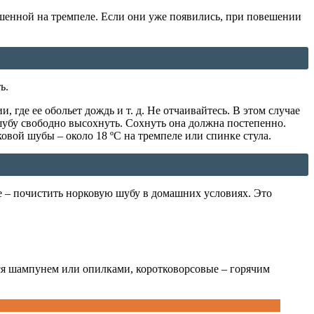
ешенной на тремпеле. Если они уже появились, при повешении
ь.
где ее обольет дождь и т. д. Не отчаивайтесь. В этом случае
 шубу свободно высохнуть. Сохнуть она должна постепенно.
ковой шубы – около 18 ºС на тремпеле или спинке стула.
е – почистить норковую шубу в домашних условиях. Это
тся шампунем или опилками, коротковорсовые – горячим