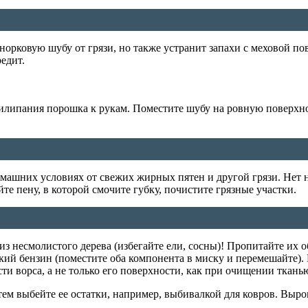
норковую шубу от грязи, но также устранит запахи с меховой п
едит.
илипания порошка к рукам. Поместите шубу на ровную поверхно
омашних условиях от свежих жирных пятен и другой грязи. Нет
йте пену, в которой смочите губку, почистите грязные участки.
из несмолистого дерева (избегайте ели, сосны)! Пропитайте их
ский бензин (поместите оба компонента в миску и перемешайте)
ти ворса, а не только его поверхности, как при очищении ткань
атем выбейте ее остатки, например, выбивалкой для ковров. Выр