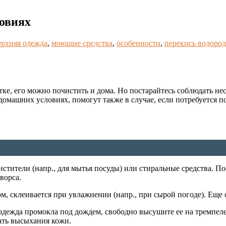
ловиях
ерхняя одежда
,
моющие средства
,
особенности
,
перекись водород
ке, его можно почистить и дома. Но постарайтесь соблюдать не
омашних условиях, помогут также в случае, если потребуется п
стители (напр., для мытья посуды) или стиральные средства. П
ворса.
ом, склеивается при увлажнении (напр., при сырой погоде). Еще
одежда промокла под дождем, свободно высушите ее на тремпел
ать высыхания кожи.