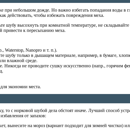
же при небольшом дожде. Но важно избегать попадания воды в г
как действовать, чтобы избежать повреждения меха.
те шубу высохнуть при комнатной температуре, не складывайте 
ый привести к пересыханию меха.
Waterstop, Nanopro и т. п.).
те шубу только в дышащем материале, например, в бумаге, хлоп
или влажной среде.
. Никогда не проводите сушку искусственно (напр., горячим фе
д.
 для экономии места.
, то с норковой шубой дела обстоят иначе. Лучший способ устра
избавления от запахов:
, вынесите на мороз (вариант подходит для зимней чистки) или