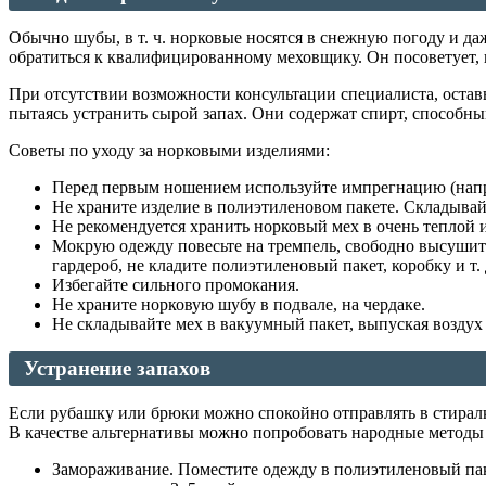
Обычно шубы, в т. ч. норковые носятся в снежную погоду и да
обратиться к квалифицированному меховщику. Он посоветует, 
При отсутствии возможности консультации специалиста, оставь
пытаясь устранить сырой запах. Они содержат спирт, способн
Советы по уходу за норковыми изделиями:
Перед первым ношением используйте импрегнацию (напр., 
Не храните изделие в полиэтиленовом пакете. Складывай
Не рекомендуется хранить норковый мех в очень теплой 
Мокрую одежду повесьте на тремпель, свободно высушите
гардероб, не кладите полиэтиленовый пакет, коробку и т. 
Избегайте сильного промокания.
Не храните норковую шубу в подвале, на чердаке.
Не складывайте мех в вакуумный пакет, выпуская воздух
Устранение запахов
Если рубашку или брюки можно спокойно отправлять в стиралку
В качестве альтернативы можно попробовать народные методы 
Замораживание. Поместите одежду в полиэтиленовый пакет