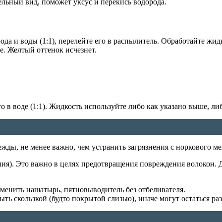
ельный вид, поможет уксус и перекись водорода.
да и воды (1:1), перелейте его в распылитель. Обработайте жид
е. Желтый оттенок исчезнет.
 в воде (1:1). Жидкость используйте либо как указано выше, ли
жды, не менее важно, чем устранить загрязнения с норкового ме
елия). Это важно в целях предотвращения повреждения волокон. 
именить нашатырь, пятновыводитель без отбеливателя.
ть скользкой (будто покрытой слизью), иначе могут остаться ра