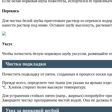
Если белая норковая шуба пожелтела, испортился ее привлекат
Перекись
Для чистки белой шубы приготовьте раствор из перекиси водоро
нанести раствор под ними. Оставьте шубу высохнуть, расчешит
Уксус
Чтобы почистить белую норковую шубу уксусом, размешайте его
Чистка подкладки
Почистить подкладку от пятен, созданных в процессе носки оде
Прежде всего, определите тип ткани (он указан на ярлыке изд
°С. Хлопок стерпит более высокую температуру.
Для устранения стойких пятен (напр., жирных) попробуйте пр
Завершите чистку протиранием чистой водой. Она не должна бы
Уход за норковой шубой