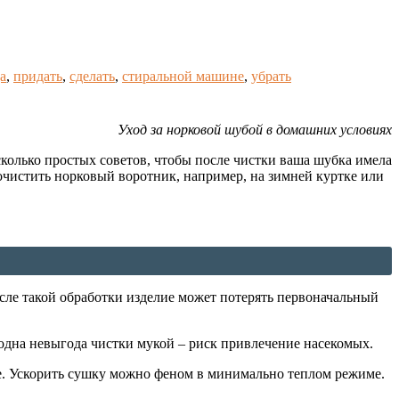
а
,
придать
,
сделать
,
стиральной машине
,
убрать
Уход за норковой шубой в домашних условиях
сколько простых советов, чтобы после чистки ваша шубка имела
очистить норковый воротник, например, на зимней куртке или
осле такой обработки изделие может потерять первоначальный
 одна невыгода чистки мукой – риск привлечение насекомых.
е. Ускорить сушку можно феном в минимально теплом режиме.