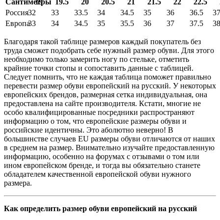
Сантиметры
19
19.5
20
20.5
21
21.5
22
22.5
Россия
32
33
33.5
34
34.5
35
36
36.5
3
Европа
33
34
34.5
35
35.5
36
37
37.5
3
Благодаря такой таблице размеров каждый покупатель без
труда сможет подобрать себе нужный размер обуви. Для этого
необходимо только замерить ногу по стельке, отметить
крайние точки стопы и сопоставить данные с таблицей.
Следует помнить, что не каждая таблица поможет правильно
перевести размер обуви европейский на русский. У некоторых
европейских брендов, размерная сетка индивидуальная, она
предоставлена на сайте производителя. Кстати, многие не
особо квалифицированные посредники распространяют
информацию о том, что европейские размеры обуви и
российские идентичны. Это аболютно неверно! В
большинстве случаев EU размеры обуви отличаются от наших
в среднем на размер. Внимательно изучайте предоставленную
информацию, особенно на форумах с отзывами о том или
ином европейском бренде, и тогда вы обязательно станете
обладателем качественной европейской обуви нужного
размера.
Как определить размер обуви европейский на русский