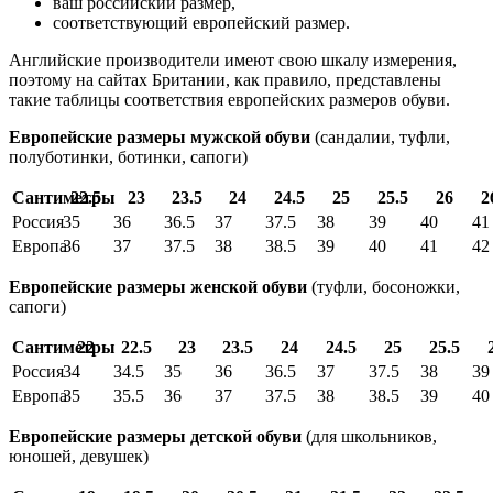
ваш российский размер,
соответствующий европейский размер.
Английские производители имеют свою шкалу измерения,
поэтому на сайтах Британии, как правило, представлены
такие таблицы соответствия европейских размеров обуви.
Европейские размеры мужской обуви
(сандалии, туфли,
полуботинки, ботинки, сапоги)
Сантиметры
22.5
23
23.5
24
24.5
25
25.5
26
2
Россия
35
36
36.5
37
37.5
38
39
40
41
Европа
36
37
37.5
38
38.5
39
40
41
42
Европейские размеры женской обуви
(туфли, босоножки,
сапоги)
Сантиметры
22
22.5
23
23.5
24
24.5
25
25.5
Россия
34
34.5
35
36
36.5
37
37.5
38
39
Европа
35
35.5
36
37
37.5
38
38.5
39
40
Европейские размеры детской обуви
(для школьников,
юношей, девушек)