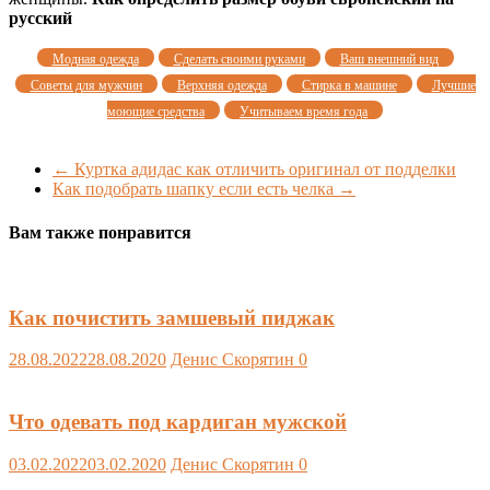
русский
Модная одежда
Сделать своими руками
Ваш внешний вид
Советы для мужчин
Верхняя одежда
Стирка в машине
Лучшие
моющие средства
Учитываем время года
←
Куртка адидас как отличить оригинал от подделки
Как подобрать шапку если есть челка
→
Вам также понравится
Как почистить замшевый пиджак
28.08.2022
28.08.2020
Денис Скорятин
0
Что одевать под кардиган мужской
03.02.2022
03.02.2020
Денис Скорятин
0