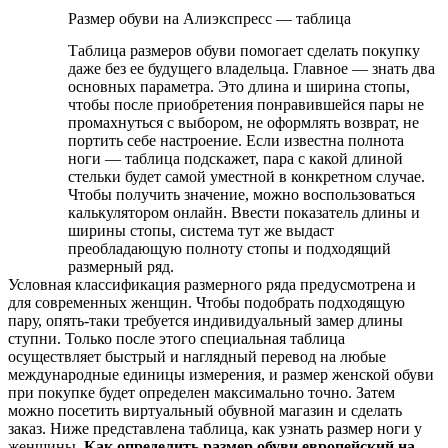
Размер обуви на Алиэкспресс — таблица
Таблица размеров обуви помогает сделать покупку
даже без ее будущего владельца. Главное — знать два
основных параметра. Это длина и ширина стопы,
чтобы после приобретения понравившейся пары не
промахнуться с выбором, не оформлять возврат, не
портить себе настроение. Если известна полнота
ноги — таблица подскажет, пара с какой длиной
стельки будет самой уместной в конкретном случае.
Чтобы получить значение, можно воспользоваться
калькулятором онлайн. Ввести показатель длины и
ширины стопы, система тут же выдаст
преобладающую полноту стопы и подходящий
размерный ряд.
Условная классификация размерного ряда предусмотрена и
для современных женщин. Чтобы подобрать подходящую
пару, опять-таки требуется индивидуальный замер длины
ступни. Только после этого специальная таблица
осуществляет быстрый и наглядный перевод на любые
международные единицы измерения, и размер женской обуви
при покупке будет определен максимально точно. Затем
можно посетить виртуальный обувной магазин и сделать
заказ. Ниже представлена таблица, как узнать размер ноги у
женщины.
Как определить размер обуви европейский на