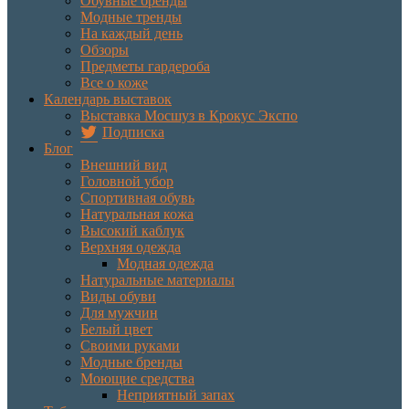
Обувные бренды
Модные тренды
На каждый день
Обзоры
Предметы гардероба
Все о коже
Календарь выставок
Выставка Мосшуз в Крокус Экспо
Подписка
Блог
Внешний вид
Головной убор
Спортивная обувь
Натуральная кожа
Высокий каблук
Верхняя одежда
Модная одежда
Натуральные материалы
Виды обуви
Для мужчин
Белый цвет
Своими руками
Модные бренды
Моющие средства
Неприятный запах