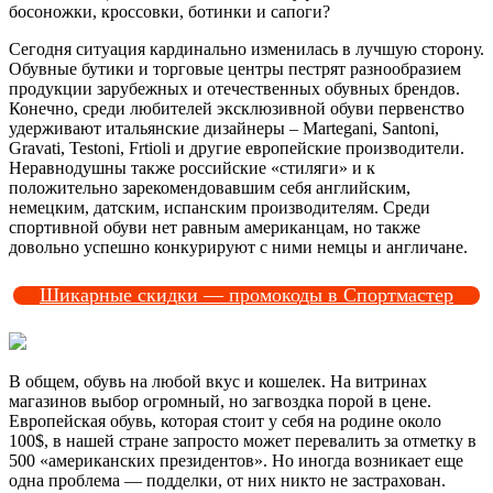
босоножки, кроссовки, ботинки и сапоги?
Сегодня ситуация кардинально изменилась в лучшую сторону.
Обувные бутики и торговые центры пестрят разнообразием
продукции зарубежных и отечественных обувных брендов.
Конечно, среди любителей эксклюзивной обуви первенство
удерживают итальянские дизайнеры – Martegani, Santoni,
Gravati, Testoni, Frtioli и другие европейские производители.
Неравнодушны также российские «стиляги» и к
положительно зарекомендовавшим себя английским,
немецким, датским, испанским производителям. Среди
спортивной обуви нет равным американцам, но также
довольно успешно конкурируют с ними немцы и англичане.
Шикарные скидки — промокоды в Спортмастер
В общем, обувь на любой вкус и кошелек. На витринах
магазинов выбор огромный, но загвоздка порой в цене.
Европейская обувь, которая стоит у себя на родине около
100$, в нашей стране запросто может перевалить за отметку в
500 «американских президентов». Но иногда возникает еще
одна проблема — подделки, от них никто не застрахован.