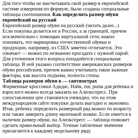
Для того чтобы не высчитывать свой размер в европейской
системе измерения по формуле, были созданы специальные
таблицы соотношения.
Как определить размер обуви
европейский на русский
Европейский размер обуви на русский (читать далее...)
Если покупка делается не в России, а за границей, причем
исключительно с помощью виртуальной сети; важно
понимать, что маркировка отечественной обувки и
продукции, например, из США заметно отличается. Это
означает — можно по незнанию прогадать с нужной парой.
Для уточнения этого вопроса понадобится специальная
таблица. В ней указано соответствие американских размеров
обуви российским, причем важно учитывать такие важные
факторы, как высота подъема, полнота стопы.
Таблица размеров обуви в — сантиметрах
Фирменные кроссовки Адидас, Найк, eur, puma для ребенка и
взрослого можно всегда заказать на Алиэкспресс. При
сопоставлении цен становится очевидно, что на этом
международном сайте покупки делать выгодно и экономно.
Итак, ребенку определить размерный ряд можно по возрасту
или также замерить длину маленькой ножки. Если имеется в
наличии размер обуви, на Алиэкспресс — таблица поможет
сделать правильный выбор. Точные табличные значения
прилагаются к каждому модельному ряду.