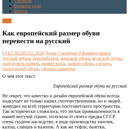
Таблицы
Времена года
Форум
Блог
Как европейский размер обуви
перевести на русский
03.02.2022
03.02.2020
Денис Скорятин
0 Комментариев
детской обуви
,
европейский
,
женской обуви
,
мужской обуви
,
определить размер
,
размер ноги
,
размер обуви
,
сделать
,
спортивной обуви
,
таблица размеров
О чем этот текст
Европейский размер обуви на русский
Не секрет, что качество и дизайн европейской обуви всегда
подкупает не только наших соотечественников, но и людей,
живущих на всей территории постсоветского пространства.
Так исторически сложилось, что легкая промышленность в
нашей могучей стране, получила от своего предка СССР
очень скудное наследство, в виде производства тапочек,
калош, сланцев и валенок. А как же туфли, балетки,