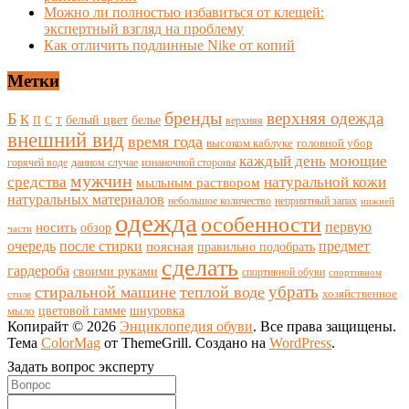
Можно ли полностью избавиться от клещей:
экспертный взгляд на проблему
Как отличить подлинные Nike от копий
Метки
бренды
верхняя одежда
Б
К
белый цвет
белье
П
С
верхняя
Т
внешний вид
время года
высоком каблуке
головной убор
каждый день
моющие
горячей воде
данном случае
изнаночной стороны
мужчин
средства
натуральной кожи
мыльным раствором
натуральных материалов
небольшое количество
неприятный запах
нижней
одежда
особенности
носить
первую
обзор
части
очередь
после стирки
поясная
предмет
правильно подобрать
сделать
гардероба
своими руками
спортивной обуви
спортивном
убрать
стиральной машине
теплой воде
хозяйственное
стиле
цветовой гамме
мыло
шнуровка
Копирайт © 2026
Энциклопедия обуви
. Все права защищены.
Тема
ColorMag
от ThemeGrill. Создано на
WordPress
.
Задать вопрос эксперту