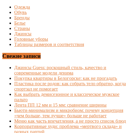
Одежда
Обувь
Бренды
Белье
Страны
Джинсы
Головные уборы
Таблицы размеров и соответствия
Свежие записи
Джинсы Guess: роскошный стиль, качество и
современные модели денима
Покупка квартиры в Белогорске: как не прогадать
Пластика после родов: как собрать тело обратно, когда
спортзал не помогает
Как выбрать демисезонное и классическое мужское
пальто
Лента ПП 12 мм и 15 мм: сравнение ширины
Бьюти-минимализм и микробиом: почему концепция
«чем больше, тем лучше» больше не работает
Меню как часть впечатления, а не просто список блюд
Корпоративные худи: проблема «мертвого склада» и
разных партий