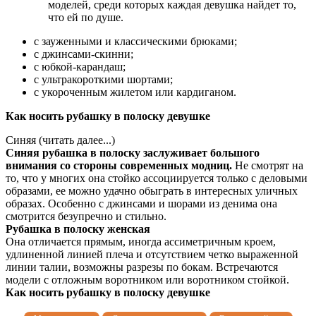
моделей, среди которых каждая девушка найдет то,
что ей по душе.
с зауженными и классическими брюками;
с джинсами-скинни;
с юбкой-карандаш;
с ультракороткими шортами;
с укороченным жилетом или кардиганом.
Как носить рубашку в полоску девушке
Синяя (читать далее...)
Синяя рубашка в полоску заслуживает большого
внимания со стороны современных модниц.
Не смотрят на
то, что у многих она стойко ассоциируется только с деловыми
образами, ее можно удачно обыграть в интересных уличных
образах. Особенно с джинсами и шорами из денима она
смотрится безупречно и стильно.
Рубашка в полоску женская
Она отличается прямым, иногда ассиметричным кроем,
удлиненной линией плеча и отсутствием четко выраженной
линии талии, возможны разрезы по бокам. Встречаются
модели с отложным воротником или воротником стойкой.
Как носить рубашку в полоску девушке