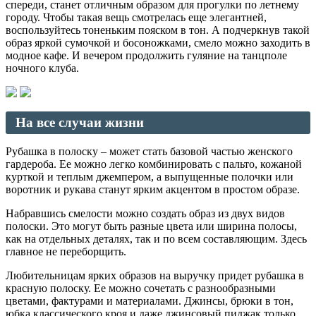
спереди, станет отличным образом для прогулки по летнему
городу. Чтобы такая вещь смотрелась еще элегантней,
воспользуйтесь тоненьким пояском в тон. А подчеркнув такой
образ яркой сумочкой и босоножками, смело можно заходить в
модное кафе. И вечером продолжить гуляние на танцполе
ночного клуба.
На все случаи жизни
Рубашка в полоску – может стать базовой частью женского
гардероба. Ее можно легко комбинировать с пальто, кожаной
курткой и теплым джемпером, а выпущенные полочки или
воротник и рукава станут ярким акцентом в простом образе.
Набравшись смелости можно создать образ из двух видов
полоски. Это могут быть разные цвета или ширина полосы,
как на отдельных деталях, так и по всем составляющим. Здесь
главное не переборщить.
Любительницам ярких образов на выручку придет рубашка в
красную полоску. Ее можно сочетать с разнообразными
цветами, фактурами и материалами. Джинсы, брюки в тон,
юбка классического кроя и даже джинсовый пиджак только