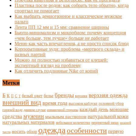
Пластика после родов: как собрать тело обратно, когда
спортзал не помогает
Как выбрать демисезонное и классическое мужское
пальто
Лента ПП 12 мм и 15 мм: сравнение ширины
Бьюти-минимализм и микробиом: почему концепция
«чем больше, тем лучше» больше не работает
Меню как часть впечатления, а не просто список блюд
Корпоративные худи: проблема «мертвого склада» и
разных партий
Можно ли полностью избавиться от клещей:
экспертный взгляд на проблему
Как отличить подлинные Nike от копий
Метки
бренды
верхняя одежда
Б
К
белый цвет
белье
П
С
верхняя
Т
внешний вид
время года
высоком каблуке
головной убор
каждый день
моющие
горячей воде
данном случае
изнаночной стороны
мужчин
средства
натуральной кожи
мыльным раствором
натуральных материалов
небольшое количество
неприятный запах
нижней
одежда
особенности
носить
первую
обзор
части