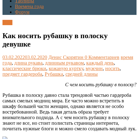
Таблицы
Времена года
Форум
Блог
Как носить рубашку в полоску
девушке
03.02.2022
03.02.2020
Денис Скорятин
0 Комментариев
время
года
,
длина рукава
,
длинным рукавом
,
каждый день
,
классические брюки
,
кожаную куртку
,
мужчин
,
носить
,
предмет гардероба
,
Рубашка
,
средней длины
С чем носить рубашку в полоску?
Рубашка в полоску давно стала трендовой частью гардероба
самых смелых модниц мира. Ее часто можно встретить в
шкафу большей части женщин, однако является не особо
востребованной. Ведь такая деталь образа требует
внимательного подхода. А с чем носить рубашку в полоску
знают не все, но стоит полистать страницы интернета,
почитать нужные блоги и можно смело создавать модный лук.