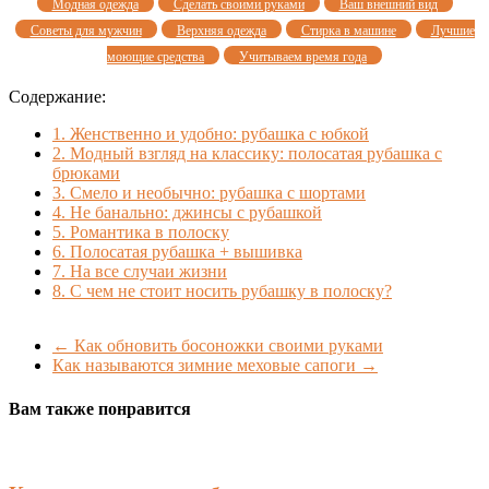
Модная одежда
Сделать своими руками
Ваш внешний вид
Советы для мужчин
Верхняя одежда
Стирка в машине
Лучшие
моющие средства
Учитываем время года
Содержание:
1.
Женственно и удобно: рубашка с юбкой
2.
Модный взгляд на классику: полосатая рубашка с
брюками
3.
Смело и необычно: рубашка с шортами
4.
Не банально: джинсы с рубашкой
5.
Романтика в полоску
6.
Полосатая рубашка + вышивка
7.
На все случаи жизни
8.
С чем не стоит носить рубашку в полоску?
←
Как обновить босоножки своими руками
Как называются зимние меховые сапоги
→
Вам также понравится