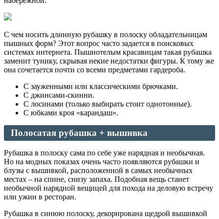
набережной.
С чем носить длинную рубашку в полоску обладательницам
пышных форм? Этот вопрос часто задается в поисковых
системах интернета. Пышнотелым красавицам такая рубашка
заменит тунику, скрывая некие недостатки фигуры. К тому же
она сочетается почти со всеми предметами гардероба.
С зауженными или классическими брючками.
С джинсами-скинни.
С лосинами (только выбирать стоит однотонные).
С юбками кроя «карандаш».
Полосатая рубашка + вышивка
Рубашка в полоску сама по себе уже нарядная и необычная.
Но на модных показах очень часто появляются рубашки и
блузы с вышивкой, расположенной в самых необычных
местах – на спине, снизу запаха. Подобная вещь станет
необычной нарядной вещицей для похода на деловую встречу
или ужин в ресторан.
Рубашка в синюю полоску, декорирована щедрой вышивкой