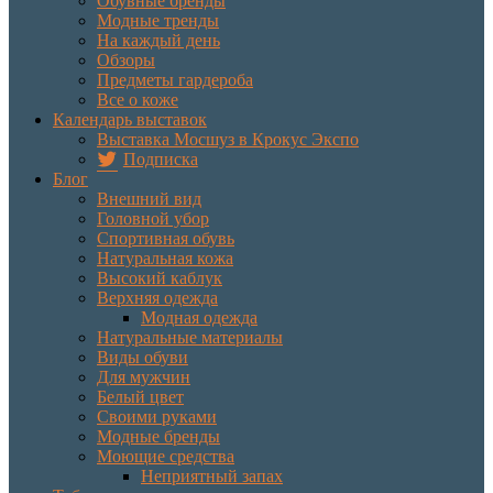
Обувные бренды
Модные тренды
На каждый день
Обзоры
Предметы гардероба
Все о коже
Календарь выставок
Выставка Мосшуз в Крокус Экспо
Подписка
Блог
Внешний вид
Головной убор
Спортивная обувь
Натуральная кожа
Высокий каблук
Верхняя одежда
Модная одежда
Натуральные материалы
Виды обуви
Для мужчин
Белый цвет
Своими руками
Модные бренды
Моющие средства
Неприятный запах