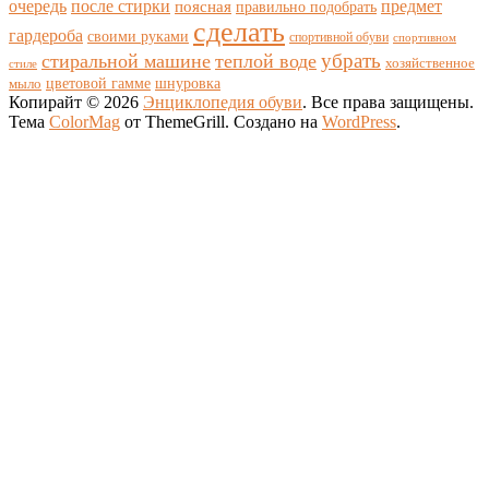
очередь
после стирки
поясная
предмет
правильно подобрать
сделать
гардероба
своими руками
спортивной обуви
спортивном
убрать
стиральной машине
теплой воде
хозяйственное
стиле
цветовой гамме
мыло
шнуровка
Копирайт © 2026
Энциклопедия обуви
. Все права защищены.
Тема
ColorMag
от ThemeGrill. Создано на
WordPress
.