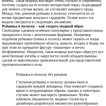
ремень. Такая вещица выглядит очень стильно и современно,
поэтому создать на ее основе интересный образ, подходящий
для любого случая жизни, не составляет никакого труда.
Между тем, длинная рубашка в полоску сочетается не со
всеми предметами женского гардероба. Лучше всего эта
модель смотрится в следующих ансамблях:
Рубашка в полоску – как создать модный образ
Свободные одеяния особенно популярны у представительниц
прекрасного пола с аппетитными формами. Например,
подобная рубашка-туника в полоску может скрыть от взора
окружающих проблемную область, живота, ягодиц и бедер, но
при этом не превратит фигуру «пышечки» в нечто
бесформенное. Напротив, такая вещица выгодно обрисует все
женственные изгибы и округлости своей обладательницы,
сделав ее максимально привлекательной для представителей
противоположного пола.
Рубашка в полоску без рукавов
Стильная рубашка в полоску должна быть в
гардеробе каждой женщины. Она помогает создавать
яркие и неординарные образы, однако, в некоторых
случаях может выглядеть тривиально. Чтобы
избежать обыденности, модные стилисты и
дизайнеры разработали множество разнообразных