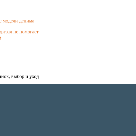
е модели денима
ортзал не помогает
о
инок, выбор и уход