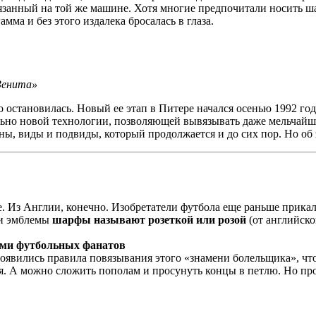
вязанный на той же машине. Хотя многие предпочитали носить ша
амма и без этого издалека бросалась в глаза.
Зенита»
о остановилась. Новый ее этап в Питере начался осенью 1992 г
ьно новой технологии, позволяющей вывязывать даже мельчайш
ы, виды и подвиды, который продолжается и до сих пор. Но об
е. Из Англии, конечно. Изобретатели футбола еще раньше прикал
ти эмблемы
шарфы называют розеткой или розой
(от английско
ми футбольных фанатов
появились правила повязывания этого «знамени болельщика», чт
ая. А можно сложить пополам и просунуть концы в петлю. Но про