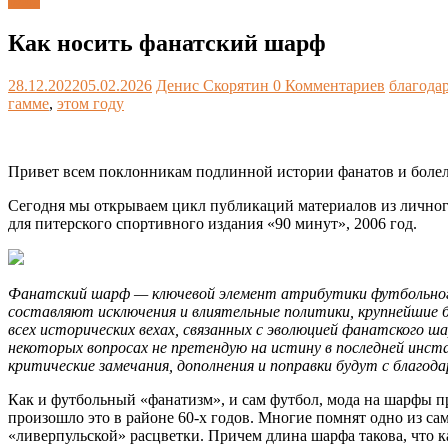
Блог
Как носить фанатский шарф
28.12.2022
05.02.2026
Денис Скорятин
0 Комментариев
благодар
гамме
,
этом году
Привет всем поклонникам подлинной истории фанатов и боле
Сегодня мы открываем цикл публикаций материалов из личного
для питерского спортивного издания «90 минут», 2006 год.
Фанатский шарф — ключевой элемент атрибутики футбольного 
составляют исключения и влиятельные политики, крупнейшие 
всех исторических вехах, связанных с эволюцией фанатского 
некоторых вопросах не претендую на истину в последней инст
критические замечания, дополнения и поправки будут с благо
Как и футбольный «фанатизм», и сам футбол, мода на шарфы пр
произошло это в районе 60-х годов. Многие помнят одно из са
«ливерпульской» расцветки. Причем длина шарфа такова, что к