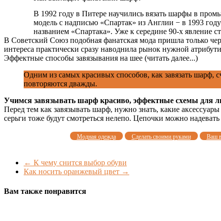
В 1992 году в Питере научились вязать шарфы в пром
модель с надписью «Спартак» из Англии − в 1993 году
названием «Спартака». Уже к середине 90-х явление ст
В Советский Союз подобная фанатская мода пришла только чер
интереса практически сразу наводнила рынок нужной атрибут
Эффектные способы завязывания на шее (читать далее...)
Одним из самых красивых способов, как завязать шарф, с
повторяются дважды.
Учимся завязывать шарф красиво, эффектные схемы для лю
Перед тем как завязывать шарф, нужно знать, какие аксессуар
серьги тоже будут смотреться нелепо. Цепочки можно надевать т
Модная одежда
Сделать своими руками
Ваш 
←
К чему снится выбор обуви
Как носить оранжевый цвет
→
Вам также понравится