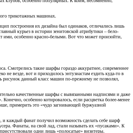
ных клубов, особенно популярных. К коим, несомненно,
того трикотажных машинах.
нцип построения их дизайна был одинаков, отличались лишь
лавный курьез в истории зенитовской атрибутики – бело-
т ими, особенно красно-белыми. Вот что может произойти,
а. Смотрелись такие шарфы гораздо аккуратнее, современнее
 не везде, вот и приходилось энтузиастам ездить куда-то в
ать рисунок данный класс машин по-прежнему не позволял,
твительно качественные шарфы с вывязанными надписями и даже
. Конечно, особенно котировалось, если расцветка более-менее
лучше, примерить это «чудо загнивающей буржуазной
, и каждый фанат получил возможность сделать себе шарф
ера. Фанаты, на свой лад, стали называть их «пусаками». К
е присутствовали одни лишь «полосатые» визитеры.