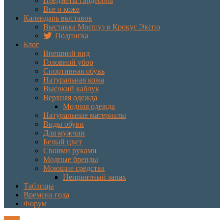
Предметы гардероба
Все о коже
Календарь выставок
Выставка Мосшуз в Крокус Экспо
Подписка
Блог
Внешний вид
Головной убор
Спортивная обувь
Натуральная кожа
Высокий каблук
Верхняя одежда
Модная одежда
Натуральные материалы
Виды обуви
Для мужчин
Белый цвет
Своими руками
Модные бренды
Моющие средства
Неприятный запах
Таблицы
Времена года
Форум