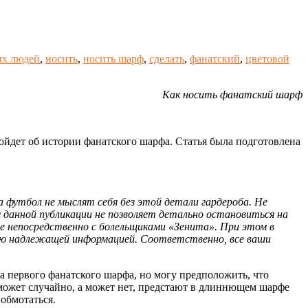
х людей
,
носить
,
носить шарф
,
сделать
,
фанатский
,
цветовой
Как носить фанатский шарф
ойдет об истории фанатского шарфа. Статья была подготовлена
футбол не мыслят себя без этой детали гардероба. Не
 данной публикации не позволяет детально остановиться на
ые непосредственно с болельщиками «Зенита». При этом в
адаю надлежащей информацией. Соответственно, все ваши
ва первого фанатского шарфа, но могу предположить, что
 может случайно, а может нет, предстают в длиннющем шарфе
обмотаться.