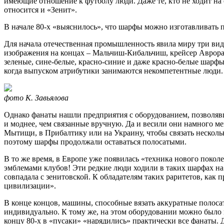
имеющие отношение к футболу люди. Даже те, кто не ходит на 
относится и «Зенит».
В начале 80-х «выяснилось», что шарфы можно изготавливать
Для начала отечественная промышленность явила миру три ви
изображения на концах – Мальчиш-Кибальчиш, крейсер Аврора 
зеленые, сине-белые, красно-синие и даже красно-белые шарф
когда выпуском атрибутики занимаются некомпетентные люди.
фото К. Завьялова
Однако фанаты нашли предприятия с оборудованием, позволяв
и моднее, чем связанные вручную. Да и весили они намного мен
Мытищи, в Прибалтику или на Украину, чтобы связать нескольк
поэтому шарфы продолжали оставаться полосатыми.
В то же время, в Европе уже появилась «техника нового поко
эмблемами клубов! Эти редкие люди ходили в таких шарфах на 
совпадала с зенитовской. К обладателям таких раритетов, как
цивилизации».
В конце концов, машины, способные вязать аккуратные полоса
индивидуально. К тому же, на этом оборудовании можно было и
концу 80-х в «пусаки» «нарядились» практически все фанаты. 