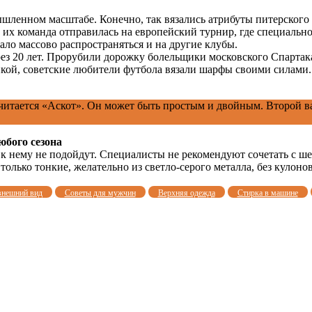
ышленном масштабе. Конечно, так вязались атрибуты питерског
 их команда отправилась на европейский турнир, где специальн
ало массово распространяться и на другие клубы.
ез 20 лет. Прорубили дорожку болельщики московского Спартака
икой, советские любители футбола вязали шарфы своими силами
читается «Аскот». Он может быть простым и двойным. Второй ва
бого сезона
ы к нему не подойдут. Специалисты не рекомендуют сочетать с 
олько тонкие, желательно из светло-серого металла, без кулонов
внешний вид
Советы для мужчин
Верхняя одежда
Стирка в машине