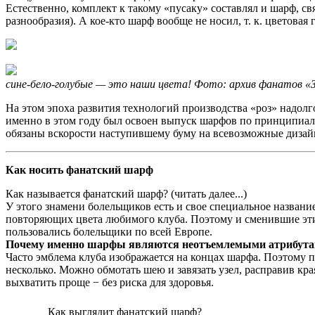
Естественно, комплект к такому «пусаку» составлял и шарф, с
разнообразия). А кое-кто шарф вообще не носил, т. к. цветовая г
сине-бело-голубые — это наши цвета! Фото: архив фанатов «
На этом эпоха развития технологий производства «роз» надолг
именно в этом году был освоен выпуск шарфов по принципиал
обязаны вскорости наступившему буму на всевозможные дизайн
Как носить фанатский шарф
Как называется фанатский шарф? (читать далее...)
У этого знамени болельщиков есть и свое специальное названи
повторяющих цвета любимого клуба. Поэтому и сменившие э
пользовались болельщики по всей Европе.
Почему именно шарфы являются неотъемлемыми атрибута
Часто эмблема клуба изображается на концах шарфа. Поэтому 
несколько. Можно обмотать шею и завязать узел, расправив кр
выхватить проще − без риска для здоровья.
Как выглядит фанатский шарф?