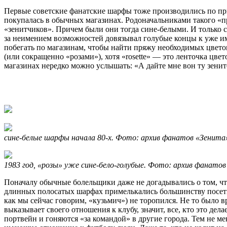
Первые советские фанатские шарфы тоже производились по пр
покупалась в обычных магазинах. Родоначальниками такого «п
«зенитчиков». Причем были они тогда сине-белыми. И только с
за неимением возможностей довязывал голубые концы к уже им
побегать по магазинам, чтобы найти пряжу необходимых цвет
(или сокращенно «розами»), хотя «rosette» — это ленточка цв
магазинах нередко можно услышать: «А дайте мне вон ту зенит
сине-белые шарфы начала 80-х. Фото: архив фанатов «Зенита
1983 год, «розы» уже сине-бело-голубые. Фото: архив фанато
Поначалу обычные болельщики даже не догадывались о том, ч
длинных полосатых шарфах примелькались большинству посети
как мы сейчас говорим, «кузьмич») не торопился. Не то было
выказывает своего отношения к клубу, значит, все, кто это д
портвейн и гоняются «за командой» в другие города. Тем не м