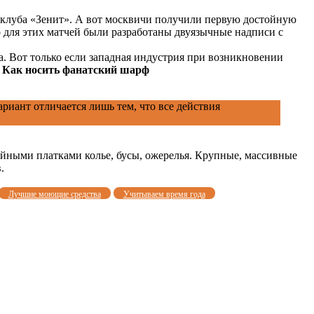
о клуба «Зенит». А вот москвичи получили первую достойную
о для этих матчей были разработаны двуязычные надписи с
. Вот только если западная индустрия при возникновении
.
Как носить фанатский шарф
риант отличается лишь тем, что все действия
шейными платками колье, бусы, ожерелья. Крупные, массивные
.
Лучшие моющие средства
Учитываем время года