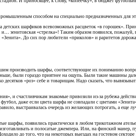
стадион. И приносящее, к слову, «копеечку», в бюджет футболь
 промышленным способом на специально предназначенных для э
да детских шарфиков всевозможных расцветок «в горошек». При
и… зенитовская «стрелка»! Таким образом появился, пожалуй, г
ы «Зенита». До сих пор любители «приколов» и раритетов дорожа
шим производить шарфы, соответствующие их пониманию вопрос
ьше, были гораздо приятнее на ощупь. Были такие машины далеко
о десятков «роз» себе и товарищам. Надо сказать, что вывязыв
ления», и счастливчикам знакомые привозили из-за рубежа дейс
футбол, даже если цвета шарфа не совпадали с цветами «Зенита»
 правило, выстраивалась очередь из желающих потрогать, а еще 
тые шарфы, появились практически в любом трикотажном ателье
зготавливать и полосатые джемпера. Или, на финский манер, пус
Доходило до того, что на некоторых выездах на гостевом сектор