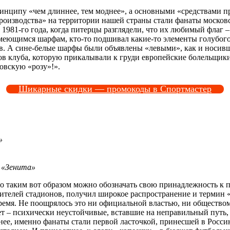
инципу «чем длиннее, тем моднее», а основными «средствами пр
роизводства» на территории нашей страны стали фанаты московс
 1981-го года, когда питерцы разглядели, что их любимый флаг 
еющимся шарфам, кто-то подшивал какие-то элементы голубого 
ов. А сине-белые шарфы были объявлены «левыми», как и носив
етов клуба, которую прикалывали к груди европейские болельщик
овскую «розу»!».
Шикарные скидки — промокоды в Спортмастер
»
в «Зенита»
то таким вот образом можно обозначать свою принадлежность к
телей стадионов, получил широкое распространение и термин «ф
 время. Не поощрялось это ни официальной властью, ни обществ
елает – психически неустойчивые, вставшие на неправильный пут
енее, именно фанаты стали первой ласточкой, принесшей в Росси