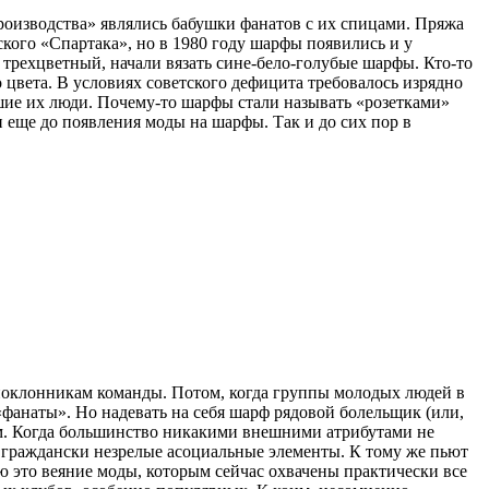
оизводства» являлись бабушки фанатов с их спицами. Пряжа
кого «Спартака», но в 1980 году шарфы появились и у
– трехцветный, начали вязать сине-бело-голубые шарфы. Кто-то
цвета. В условиях советского дефицита требовалось изрядно
шие их люди. Почему-то шарфы стали называть «розетками»
и еще до появления моды на шарфы. Так и до сих пор в
 поклонникам команды. Потом, когда группы молодых людей в
анаты». Но надевать на себя шарф рядовой болельщик (или,
ом. Когда большинство никакими внешними атрибутами не
ь, граждански незрелые асоциальные элементы. К тому же пьют
ю это веяние моды, которым сейчас охвачены практически все