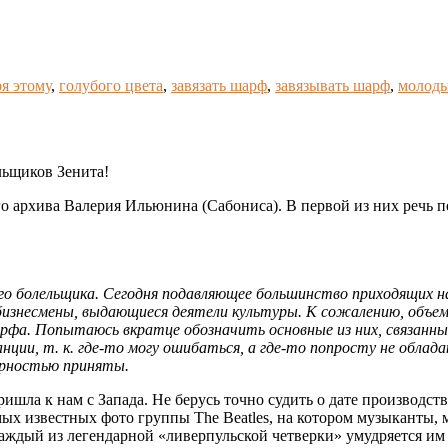
я этому
,
голубого цвета
,
завязать шарф
,
завязывать шарф
,
молоды
льщиков Зенита!
 архива Валерия Ильюнина (Сабониса). В первой из них речь п
болельщика. Сегодня подавляющее большинство приходящих на 
бизнесмены, выдающиеся деятели культуры. К сожалению, объем
шарфа. Попытаюсь вкратце обозначить основные из них, связанн
анции, т. к. где-то могу ошибаться, а где-то попросту не обл
дарностью приняты.
ишла к нам с Запада. Не берусь точно судить о дате производст
мых известных фото группы The Beatles, на котором музыканты,
аждый из легендарной «ливерпульской четверки» умудряется им 