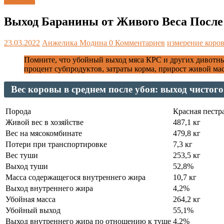
Таблицы
Выход Баранины от Живого Веса После 
23.03.2022
Анжелика Модина
0 Комментариев
измерение коро
Помните, что убойный выход мяса КРС и других дивотн
процент субпродуктов, затраты корма, прирост живой ма
Вес коровы в среднем после убоя: выход чистого
Порода
Красная пестр
Живой вес в хозяйстве
487,1 кг
Вес на мясокомбинате
479,8 кг
Потери при транспортировке
7,3 кг
Вес туши
253,5 кг
Выход туши
52,8%
Масса содержащегося внутреннего жира
10,7 кг
Выход внутреннего жира
4,2%
Убойная масса
264,2 кг
Убойный выход
55,1%
Выход внутреннего жира по отношению к туше
4,2%