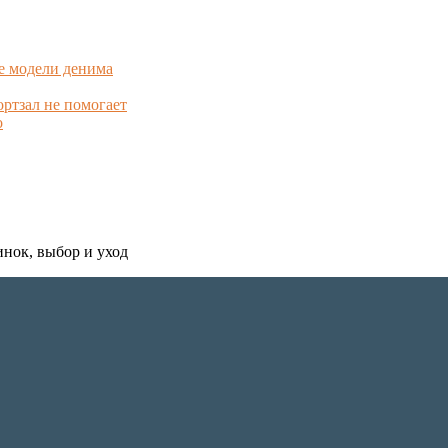
е модели денима
ортзал не помогает
о
инок, выбор и уход