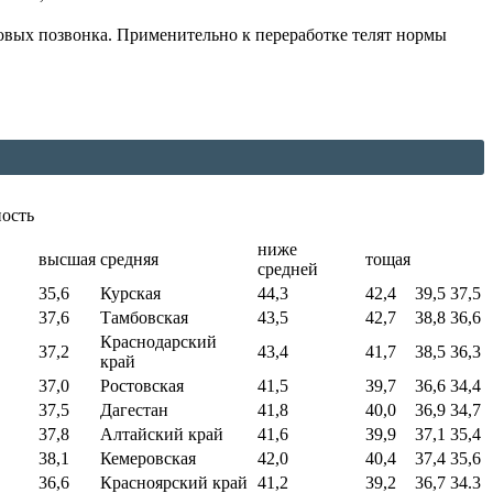
овых позвонка. Применительно к переработке телят нормы
ость
ниже
высшая
средняя
тощая
средней
35,6
Курская
44,3
42,4
39,5
37,5
37,6
Тамбовская
43,5
42,7
38,8
36,6
Краснодарский
37,2
43,4
41,7
38,5
36,3
край
37,0
Ростовская
41,5
39,7
36,6
34,4
37,5
Дагестан
41,8
40,0
36,9
34,7
37,8
Алтайский край
41,6
39,9
37,1
35,4
38,1
Кемеровская
42,0
40,4
37,4
35,6
36,6
Красноярский край
41,2
39,2
36,7
34.3