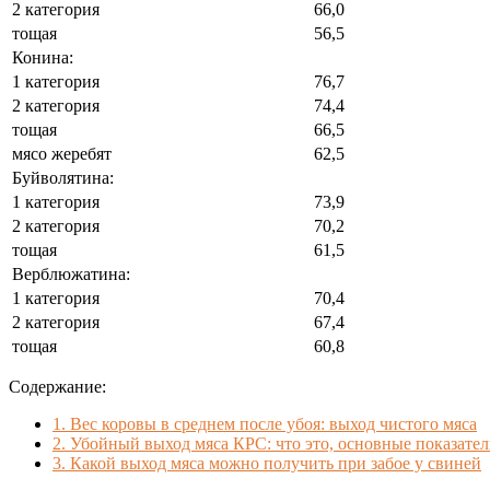
2 категория
66,0
тощая
56,5
Конина:
1 категория
76,7
2 категория
74,4
тощая
66,5
мясо жеребят
62,5
Буйволятина:
1 категория
73,9
2 категория
70,2
тощая
61,5
Верблюжатина:
1 категория
70,4
2 категория
67,4
тощая
60,8
Содержание:
1.
Вес коровы в среднем после убоя: выход чистого мяса
2.
Убойный выход мяса КРС: что это, основные показате
3.
Какой выход мяса можно получить при забое у свиней