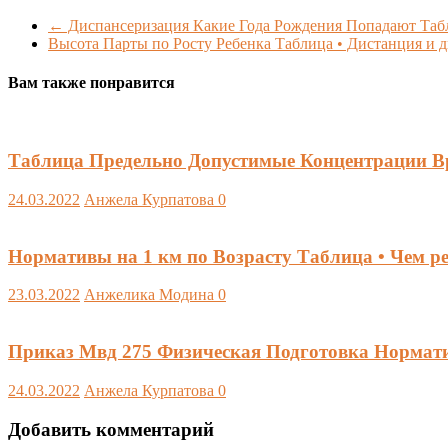
←
Диспансеризация Какие Года Рождения Попадают Табл
Высота Парты по Росту Ребенка Таблица • Дистанция и
Вам также понравится
Таблица Предельно Допустимые Концентрации Вр
24.03.2022
Анжела Курпатова
0
Нормативы на 1 км по Возрасту Таблица • Чем 
23.03.2022
Анжелика Модина
0
Приказ Мвд 275 Физическая Подготовка Нормат
24.03.2022
Анжела Курпатова
0
Добавить комментарий