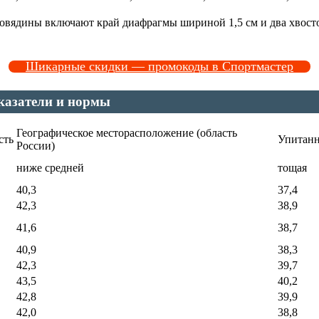
говядины включают край диафрагмы шириной 1,5 см и два хвост
Шикарные скидки — промокоды в Спортмастер
оказатели и нормы
Географическое месторасположение (область
сть
Упитанн
России)
ниже средней
тощая
40,3
37,4
42,3
38,9
41,6
38,7
40,9
38,3
42,3
39,7
43,5
40,2
42,8
39,9
42,0
38,8