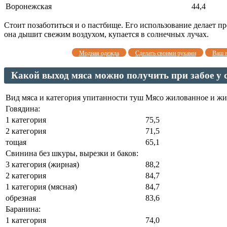
Воронежская
44,4
Стоит позаботиться и о пастбище. Его использование делает пр
она дышит свежим воздухом, купается в солнечных лучах.
Модная одежда
Сделать своими руками
Ваш 
Какой выход мяса можно получить при забое у 
Вид мяса и категория упитанности туш
Мясо жилованное и жи
Говядина:
1 категория
75,5
2 категория
71,5
тощая
65,1
Свинина без шкуры, вырезки и баков:
3 категория (жирная)
88,2
2 категория
84,7
1 категория (мясная)
84,7
обрезная
83,6
Баранина:
1 категория
74,0