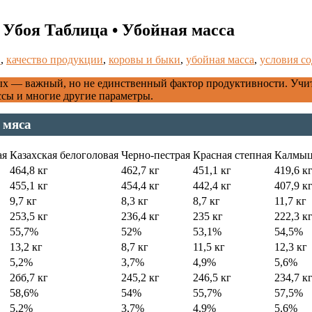
Убоя Таблица • Убойная масса
в
,
качество продукции
,
коровы и быки
,
убойная масса
,
условия с
ых — важный, но не единственный фактор продуктивности. Учи
ссы и многие другие параметры.
 мяса
ая
Казахская белоголовая
Черно-пестрая
Красная степная
Калмыц
464,8 кг
462,7 кг
451,1 кг
419,6 к
455,1 кг
454,4 кг
442,4 кг
407,9 к
9,7 кг
8,3 кг
8,7 кг
11,7 кг
253,5 кг
236,4 кг
235 кг
222,3 к
55,7%
52%
53,1%
54,5%
13,2 кг
8,7 кг
11,5 кг
12,3 кг
5,2%
3,7%
4,9%
5,6%
2бб,7 кг
245,2 кг
246,5 кг
234,7 к
58,6%
54%
55,7%
57,5%
5,2%
3,7%
4,9%
5,6%