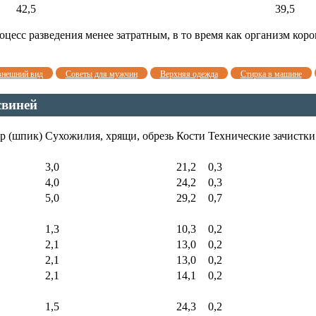
42,5
39,5
оцесс разведения менее затратным, в то время как организм кор
внешний вид
Советы для мужчин
Верхняя одежда
Стирка в машине
свиней
р (шпик)
Сухожилия, хрящи, обрезь
Кости
Технические зачистки
3,0
21,2
0,3
4,0
24,2
0,3
5,0
29,2
0,7
1,3
10,3
0,2
2,1
13,0
0,2
2,1
13,0
0,2
2,1
14,1
0,2
1,5
24,3
0,2