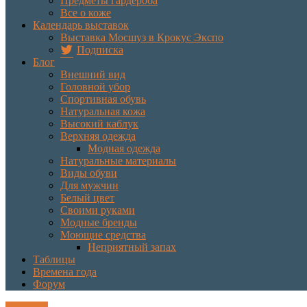
Предметы гардероба
Все о коже
Календарь выставок
Выставка Мосшуз в Крокус Экспо
Подписка
Блог
Внешний вид
Головной убор
Спортивная обувь
Натуральная кожа
Высокий каблук
Верхняя одежда
Модная одежда
Натуральные материалы
Виды обуви
Для мужчин
Белый цвет
Своими руками
Модные бренды
Моющие средства
Неприятный запах
Таблицы
Времена года
Форум