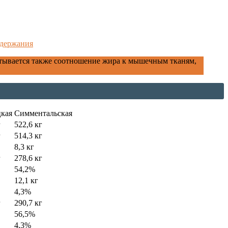
одержания
тывается также соотношение жира к мышечным тканям,
кая
Симментальская
г
522,6 кг
г
514,3 кг
8,3 кг
г
278,6 кг
54,2%
12,1 кг
4,3%
г
290,7 кг
56,5%
4,3%