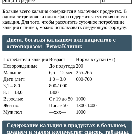
Яйцо 1 среднее
55
Б
ольше всего кальция содержится в молочных продуктах. В
одном литре молока или кефира содержится суточная норма
кальция. Для того, чтобы рассчитать суточное потребление
кальция с пищей, можно использовать следующую формулу:
Диета, богатая кальцием для пациентов с
остеопорозом | РевмаКлиник
Потребители кальция
Возраст
Норма в сутки (мг)
Новорожденные
До полугода
200
Малыши
6,5 – 12 мес
255-265
Дети (лет):
1,0 – 3,0
600-700
3,1 – 8,0
800-1000
8,1 – 13,0
1300
Взрослые
От 19 до 50
1000
Жен пол
После 50
1300-1400
Муж пол
—ххх—
1000
Содержание кальция в продуктах в большом,
среднем и малом количестве: список, таблицы.