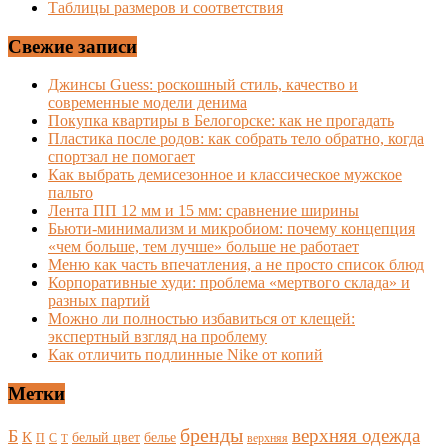
Таблицы размеров и соответствия
Свежие записи
Джинсы Guess: роскошный стиль, качество и
современные модели денима
Покупка квартиры в Белогорске: как не прогадать
Пластика после родов: как собрать тело обратно, когда
спортзал не помогает
Как выбрать демисезонное и классическое мужское
пальто
Лента ПП 12 мм и 15 мм: сравнение ширины
Бьюти-минимализм и микробиом: почему концепция
«чем больше, тем лучше» больше не работает
Меню как часть впечатления, а не просто список блюд
Корпоративные худи: проблема «мертвого склада» и
разных партий
Можно ли полностью избавиться от клещей:
экспертный взгляд на проблему
Как отличить подлинные Nike от копий
Метки
бренды
верхняя одежда
Б
К
белый цвет
белье
П
С
верхняя
Т