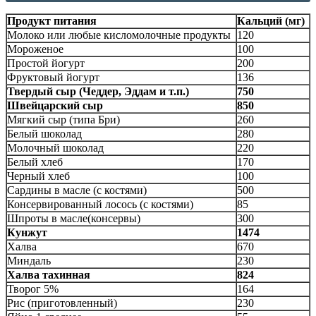
Продукт питания
Кальций (мг)
Молоко или любые кисломолочные продукты
120
Мороженое
100
Простой йогурт
200
Фруктовый йогурт
136
Твердый сыр (Чеддер, Эддам и т.п.)
750
Швейцарский сыр
850
Мягкий сыр (типа Бри)
260
Белый шоколад
280
Молочный шоколад
220
Белый хлеб
170
Черный хлеб
100
Сардины в масле (с костями)
500
Консервированный лосось (с костями)
85
Шпроты в масле(консервы)
300
Кунжут
1474
Халва
670
Миндаль
230
Халва тахинная
824
Творог 5%
164
Рис (приготовленный)
230