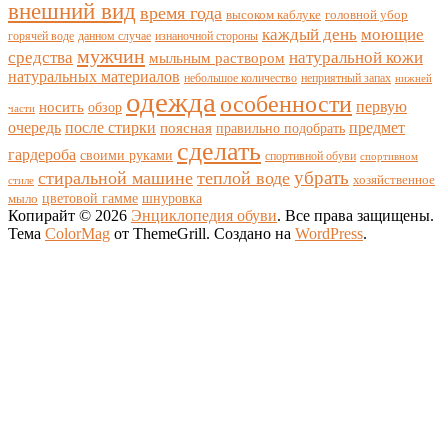
внешний вид
время года
высоком каблуке
головной убор
каждый день
моющие
горячей воде
данном случае
изнаночной стороны
мужчин
средства
натуральной кожи
мыльным раствором
натуральных материалов
небольшое количество
неприятный запах
нижней
одежда
особенности
носить
первую
обзор
части
очередь
после стирки
поясная
предмет
правильно подобрать
сделать
гардероба
своими руками
спортивной обуви
спортивном
убрать
стиральной машине
теплой воде
хозяйственное
стиле
цветовой гамме
мыло
шнуровка
Копирайт © 2026
Энциклопедия обуви
. Все права защищены.
Тема
ColorMag
от ThemeGrill. Создано на
WordPress
.