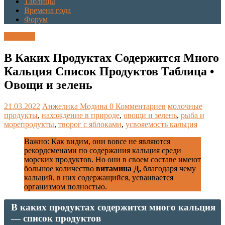
Таблицы
Времена года
Форум
Таблицы
В Каких Продуктах Содержится Много
Кальция Список Продуктов Таблица •
Овощи и зелень
21.03.2022
Анжелика Модина
0 Комментариев
молочные
продукты
,
нахождение в природе
,
овощи и зелень
,
рыба и
морепродукты
,
творог с яблоками
,
усвояемость кальция
Важно: Как видим, они вовсе не являются
рекордсменами по содержания кальция среди
морских продуктов. Но они в своем составе имеют
большое количество
витамина Д,
благодаря чему
кальций, в них содержащийся, усваивается
организмом полностью.
В каких продуктах содержится много кальция
— список продуктов