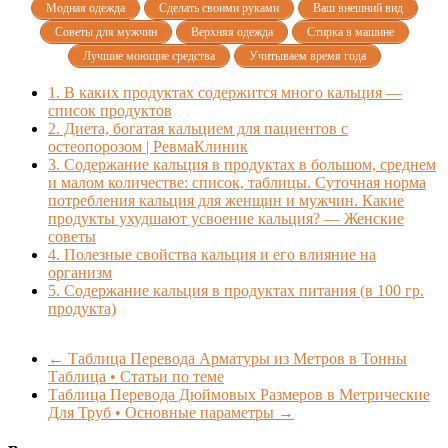
Модная одежда
Сделать своими руками
Ваш внешний вид
Советы для мужчин
Верхняя одежда
Стирка в машине
Лучшие моющие средства
Учитываем время года
1.
В каких продуктах содержится много кальция —
список продуктов
2.
Диета, богатая кальцием для пациентов с
остеопорозом | РевмаКлиник
3.
Содержание кальция в продуктах в большом, среднем
и малом количестве: список, таблицы. Суточная норма
потребления кальция для женщин и мужчин. Какие
продукты ухудшают усвоение кальция? — Женские
советы
4.
Полезные свойства кальция и его влияние на
организм
5.
Содержание кальция в продуктах питания (в 100 гр.
продукта)
←
Таблица Перевода Арматуры из Метров в Тонны
Таблица • Статьи по теме
Таблица Перевода Дюймовых Размеров в Метрические
Для Труб • Основные параметры
→