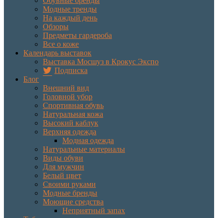
Обувные бренды
Модные тренды
На каждый день
Обзоры
Предметы гардероба
Все о коже
Календарь выставок
Выставка Мосшуз в Крокус Экспо
Подписка
Блог
Внешний вид
Головной убор
Спортивная обувь
Натуральная кожа
Высокий каблук
Верхняя одежда
Модная одежда
Натуральные материалы
Виды обуви
Для мужчин
Белый цвет
Своими руками
Модные бренды
Моющие средства
Неприятный запах