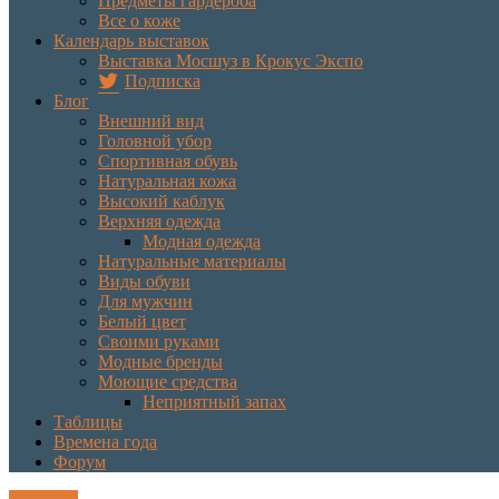
Предметы гардероба
Все о коже
Календарь выставок
Выставка Мосшуз в Крокус Экспо
Подписка
Блог
Внешний вид
Головной убор
Спортивная обувь
Натуральная кожа
Высокий каблук
Верхняя одежда
Модная одежда
Натуральные материалы
Виды обуви
Для мужчин
Белый цвет
Своими руками
Модные бренды
Моющие средства
Неприятный запах
Таблицы
Времена года
Форум