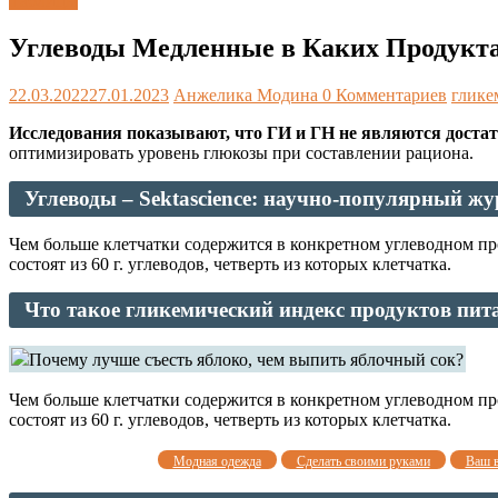
Таблицы
Углеводы Медленные в Каких Продукта
22.03.2022
27.01.2023
Анжелика Модина
0 Комментариев
глике
Исследования показывают, что ГИ и ГН не являются доста
оптимизировать уровень глюкозы при составлении рациона.
Углеводы – Sektascience: научно-популярный ж
Чем больше клетчатки содержится в конкретном углеводном пр
состоят из 60 г. углеводов, четверть из которых клетчатка.
Что такое гликемический индекс продуктов пит
Почему лучше съесть яблоко, чем выпить яблочный сок?
Чем больше клетчатки содержится в конкретном углеводном пр
состоят из 60 г. углеводов, четверть из которых клетчатка.
Модная одежда
Сделать своими руками
Ваш 