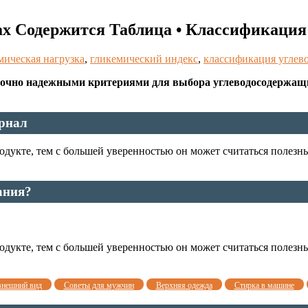
х Содержится Таблица • Классификация 
мическая нагрузка
,
гликемический индекс
,
классификация углев
точно надежными критериями для выбора углеводосодержащих
урнал
одукте, тем с большей уверенностью он может считаться полез
ания?
одукте, тем с большей уверенностью он может считаться полез
внешний вид
Советы для мужчин
Верхняя одежда
Стирка в машине