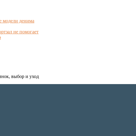
е модели денима
ортзал не помогает
о
инок, выбор и уход