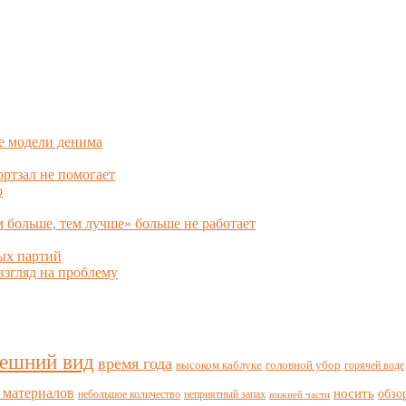
е модели денима
ортзал не помогает
о
больше, тем лучше» больше не работает
ных партий
взгляд на проблему
ешний вид
время года
высоком каблуке
головной убор
горячей воде
 материалов
носить
обзо
небольшое количество
неприятный запах
нижней части