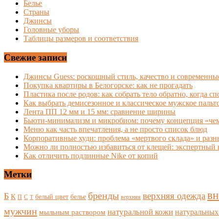
Белье
Страны
Джинсы
Головные уборы
Таблицы размеров и соответствия
Свежие записи
Джинсы Guess: роскошный стиль, качество и современны
Покупка квартиры в Белогорске: как не прогадать
Пластика после родов: как собрать тело обратно, когда сп
Как выбрать демисезонное и классическое мужское пальт
Лента ПП 12 мм и 15 мм: сравнение ширины
Бьюти-минимализм и микробиом: почему концепция «чем 
Меню как часть впечатления, а не просто список блюд
Корпоративные худи: проблема «мертвого склада» и раз
Можно ли полностью избавиться от клещей: экспертный 
Как отличить подлинные Nike от копий
Метки
вн
бренды
верхняя одежда
Б
К
белый цвет
белье
П
С
верхняя
Т
мужчин
натуральной кожи
мыльным раствором
натуральных