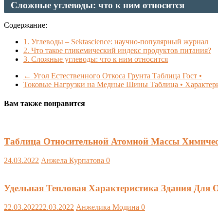
Сложные углеводы: что к ним относится
Содержание:
1.
Углеводы – Sektascience: научно-популярный журнал
2.
Что такое гликемический индекс продуктов питания?
3.
Сложные углеводы: что к ним относится
←
Угол Естественного Откоса Грунта Таблица Гост •
Токовые Нагрузки на Медные Шины Таблица • Характе
Вам также понравится
Таблица Относительной Атомной Массы Химичес
24.03.2022
Анжела Курпатова
0
Удельная Тепловая Характеристика Здания Для О
22.03.2022
22.03.2022
Анжелика Модина
0