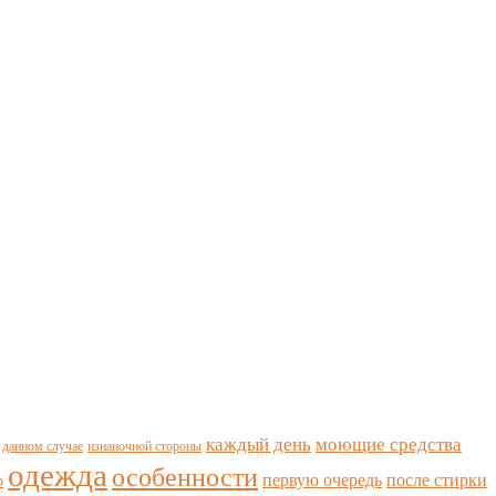
каждый день
моющие средства
данном случае
изнаночной стороны
одежда
особенности
первую очередь
после стирки
р