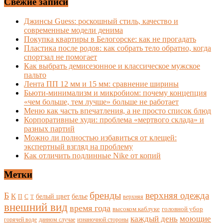
Свежие записи
Джинсы Guess: роскошный стиль, качество и
современные модели денима
Покупка квартиры в Белогорске: как не прогадать
Пластика после родов: как собрать тело обратно, когда
спортзал не помогает
Как выбрать демисезонное и классическое мужское
пальто
Лента ПП 12 мм и 15 мм: сравнение ширины
Бьюти-минимализм и микробиом: почему концепция
«чем больше, тем лучше» больше не работает
Меню как часть впечатления, а не просто список блюд
Корпоративные худи: проблема «мертвого склада» и
разных партий
Можно ли полностью избавиться от клещей:
экспертный взгляд на проблему
Как отличить подлинные Nike от копий
Метки
бренды
верхняя одежда
Б
К
белый цвет
белье
П
С
верхняя
Т
внешний вид
время года
высоком каблуке
головной убор
каждый день
моющие
горячей воде
данном случае
изнаночной стороны