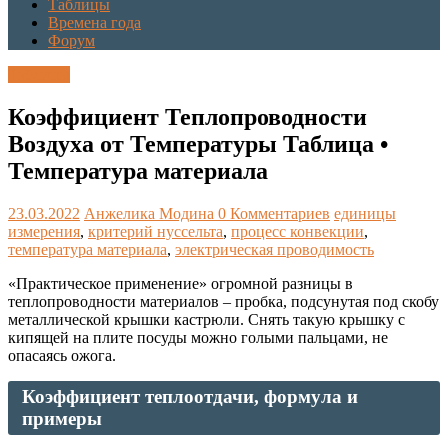
Таблицы
Времена года
Форум
Таблицы
Коэффициент Теплопроводности
Воздуха от Температуры Таблица •
Температура материала
23.03.2022
Анжелика Модина
0 Комментариев
единицы
измерения
,
критерий нуссельта
,
процесс конвекции
,
температура материала
,
электрическая проводимость
«Практическое применение» огромной разницы в
теплопроводности материалов – пробка, подсунутая под скобу
металлической крышки кастрюли. Снять такую крышку с
кипящей на плите посуды можно голыми пальцами, не
опасаясь ожога.
Коэффициент теплоотдачи, формула и
примеры