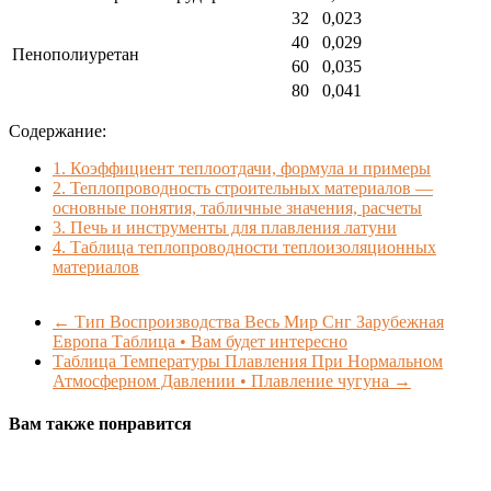
32
0,023
40
0,029
Пенополиуретан
60
0,035
80
0,041
Содержание:
1.
Коэффициент теплоотдачи, формула и примеры
2.
Теплопроводность строительных материалов —
основные понятия, табличные значения, расчеты
3.
Печь и инструменты для плавления латуни
4.
Таблица теплопроводности теплоизоляционных
материалов
←
Тип Воспроизводства Весь Мир Снг Зарубежная
Европа Таблица • Вам будет интересно
Таблица Температуры Плавления При Нормальном
Атмосферном Давлении • Плавление чугуна
→
Вам также понравится