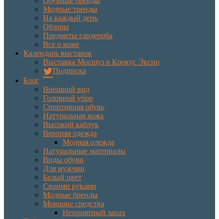
Обувные бренды
Модные тренды
На каждый день
Обзоры
Предметы гардероба
Все о коже
Календарь выставок
Выставка Мосшуз в Крокус Экспо
Подписка
Блог
Внешний вид
Головной убор
Спортивная обувь
Натуральная кожа
Высокий каблук
Верхняя одежда
Модная одежда
Натуральные материалы
Виды обуви
Для мужчин
Белый цвет
Своими руками
Модные бренды
Моющие средства
Неприятный запах