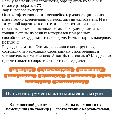
Если у вас возникли сложности, обращайтесь ко мне, и я
помогу разобраться 🦉
Задать вопрос эксперту
Оценка эффективности имеющейся термоизоляции Бронза
имеет темно-коричневый оттенок, латунь желтоватый. И на
титульной картинке к статье, и на иллюстрации ниже
показаны весьма наглядные схемы, как будет различаться
толщина стены из разных материалов при равных
способностях удержать тепло в доме. Комментарии, наверное,
не нужны.
Еще одна ремарка. Это мы говорили о конструкциях,
состоящих из нескольких слоев разных строительных и
утеплительных материалов. А как быть с окнами? Как для них
просчитывается сопротивление теплопередаче?
Модная одежда
Сделать своими руками
Ваш внешний вид
Советы для мужчин
Верхняя одежда
Стирка в машине
Лучшие
моющие средства
Учитываем время года
Печь и инструменты для плавления латуни
Влажностной режим
Зоны влажности (в
помещения (по таблице)
соотвествии с картой-схемой)