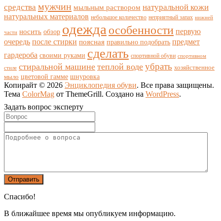
мужчин
средства
натуральной кожи
мыльным раствором
натуральных материалов
небольшое количество
неприятный запах
нижней
одежда
особенности
носить
первую
обзор
части
очередь
после стирки
поясная
предмет
правильно подобрать
сделать
гардероба
своими руками
спортивной обуви
спортивном
убрать
стиральной машине
теплой воде
хозяйственное
стиле
цветовой гамме
мыло
шнуровка
Копирайт © 2026
Энциклопедия обуви
. Все права защищены.
Тема
ColorMag
от ThemeGrill. Создано на
WordPress
.
Задать вопрос эксперту
Спасибо!
В ближайшее время мы опубликуем информацию.