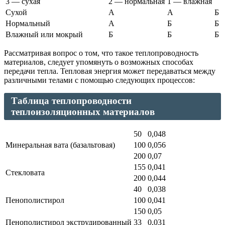
3 — сухая
2 — нормальная
1 — влажная
Сухой
А
А
Б
Нормальный
А
Б
Б
Влажный или мокрый
Б
Б
Б
Рассматривая вопрос о том, что такое теплопроводность
материалов, следует упомянуть о возможных способах
передачи тепла. Тепловая энергия может передаваться между
различными телами с помощью следующих процессов:
Таблица теплопроводности
теплоизоляционных материалов
50
0,048
Минеральная вата (базальтовая)
100
0,056
200
0,07
155
0,041
Стекловата
200
0,044
40
0,038
Пенополистирол
100
0,041
150
0,05
Пенополистирол экструдированный
33
0,031