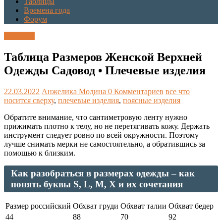
Таблицы
Времена года
Форум
Таблицы
Таблица Размеров Женской Верхней
Одежды Садовод • Плечевые изделия
22.03.2022
Анжелика Модина
0 Комментариев
все что
носится сверху
,
плечевые изделия
,
поясные изделия
Обратите внимание, что сантиметровую ленту нужно
прижимать плотно к телу, но не перетягивать кожу. Держать
инструмент следует ровно по всей окружности. Поэтому
лучше снимать мерки не самостоятельно, а обратившись за
помощью к близким.
Как разобраться в размерах одежды – как
понять буквы S, L, M, X и их сочетания
Размер российский
Обхват груди
Обхват талии
Обхват бедер
44
88
70
92