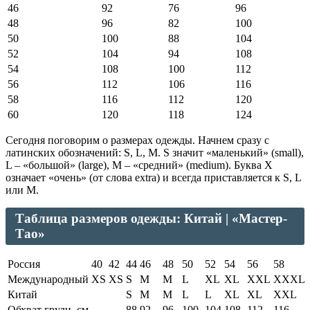
46
92
76
96
48
96
82
100
50
100
88
104
52
104
94
108
54
108
100
112
56
112
106
116
58
116
112
120
60
120
118
124
Сегодня поговорим о размерах одежды. Начнем сразу с
латинских обозначений: S, L, M. S значит «маленький» (small),
L – «большой» (large), M – «средний» (medium). Буква X
означает «очень» (от слова extra) и всегда приставляется к S, L
или M.
Таблица размеров одежды: Китай | «Мастер-
Тао»
Россия
40
42
44
46
48
50
52
54
56
58
Международный
XS
XS
S
M
M
L
XL
XL
XXL
XXXL
Китай
S
M
M
L
L
XL
XL
XXL
Обхват груди, см
88
92
96
100
104
108
112
116