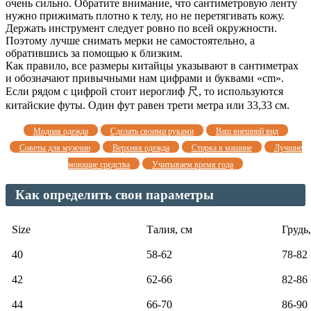
очень сильно. Обратите внимание, что сантиметровую ленту
нужно прижимать плотно к телу, но не перетягивать кожу.
Держать инструмент следует ровно по всей окружности.
Поэтому лучше снимать мерки не самостоятельно, а
обратившись за помощью к близким.
Как правило, все размеры китайцы указывают в сантиметрах
и обозначают привычными нам цифрами и буквами «cm».
Если рядом с цифрой стоит иероглиф 尺, то используются
китайские футы. Один фут равен трети метра или 33,33 см.
Модная одежда
Сделать своими руками
Ваш внешний вид
Советы для мужчин
Верхняя одежда
Стирка в машине
Лучшие
моющие средства
Учитываем время года
Как определить свои параметры
Size
Талия, см
Грудь,
40
58-62
78-82
42
62-66
82-86
44
66-70
86-90