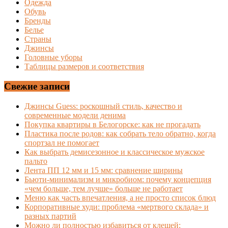
Одежда
Обувь
Бренды
Белье
Страны
Джинсы
Головные уборы
Таблицы размеров и соответствия
Свежие записи
Джинсы Guess: роскошный стиль, качество и
современные модели денима
Покупка квартиры в Белогорске: как не прогадать
Пластика после родов: как собрать тело обратно, когда
спортзал не помогает
Как выбрать демисезонное и классическое мужское
пальто
Лента ПП 12 мм и 15 мм: сравнение ширины
Бьюти-минимализм и микробиом: почему концепция
«чем больше, тем лучше» больше не работает
Меню как часть впечатления, а не просто список блюд
Корпоративные худи: проблема «мертвого склада» и
разных партий
Можно ли полностью избавиться от клещей: