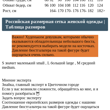
Обхват бедер, см
96
100
104
108
112
116
120
124
Рост, см
164-
170
170-
176
176-
182
182>
Российская размерная сетка женской одежды |
Таблица размеров
Важно! Худеньким девушкам, которыми обычно
оказываются обладательницы небольшого бюста,
не рекомендуется выбирать модели на косточках.
Давление бюстгальтера на такой фигуре будет
ощущаться очень сильно.
S значит маленький small , L большой large , M средний
medium.
Мнение эксперта
Знайка, главный эксперт в Цветочном городе
Если у вас возникли сложности, обращайтесь ко мне, и я
помогу разобраться 🦉
Задать вопрос эксперту
Соотношение европейских размеров одежды с нашими
Давление бюстгальтера на такой фигуре будет ощущаться