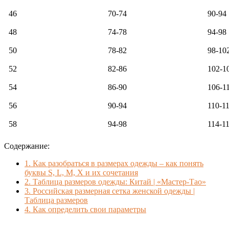
46
70-74
90-94
48
74-78
94-98
50
78-82
98-10
52
82-86
102-1
54
86-90
106-1
56
90-94
110-1
58
94-98
114-1
Содержание:
1.
Как разобраться в размерах одежды – как понять
буквы S, L, M, X и их сочетания
2.
Таблица размеров одежды: Китай | «Мастер-Тао»
3.
Российская размерная сетка женской одежды |
Таблица размеров
4.
Как определить свои параметры