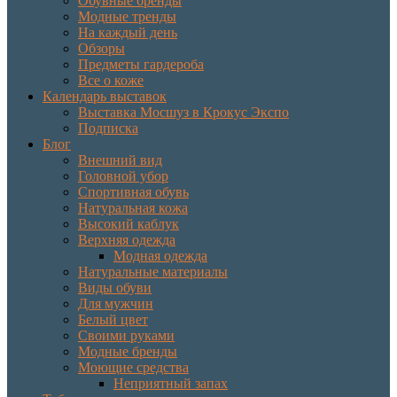
Обувные бренды
Модные тренды
На каждый день
Обзоры
Предметы гардероба
Все о коже
Календарь выставок
Выставка Мосшуз в Крокус Экспо
Подписка
Блог
Внешний вид
Головной убор
Спортивная обувь
Натуральная кожа
Высокий каблук
Верхняя одежда
Модная одежда
Натуральные материалы
Виды обуви
Для мужчин
Белый цвет
Своими руками
Модные бренды
Моющие средства
Неприятный запах