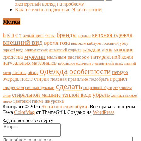
экспертный взгляд на проблему
Как отличить подлинные Nike от копий
Метки
бренды
верхняя одежда
Б
К
белый цвет
белье
П
С
верхняя
Т
внешний вид
время года
высоком каблуке
головной убор
каждый день
моющие
горячей воде
данном случае
изнаночной стороны
мужчин
средства
натуральной кожи
мыльным раствором
натуральных материалов
небольшое количество
неприятный запах
нижней
одежда
особенности
носить
первую
обзор
части
очередь
после стирки
поясная
предмет
правильно подобрать
сделать
гардероба
своими руками
спортивной обуви
спортивном
убрать
стиральной машине
теплой воде
хозяйственное
стиле
цветовой гамме
мыло
шнуровка
Копирайт © 2026
Энциклопедия обуви
. Все права защищены.
Тема
ColorMag
от ThemeGrill. Создано на
WordPress
.
Задать вопрос эксперту