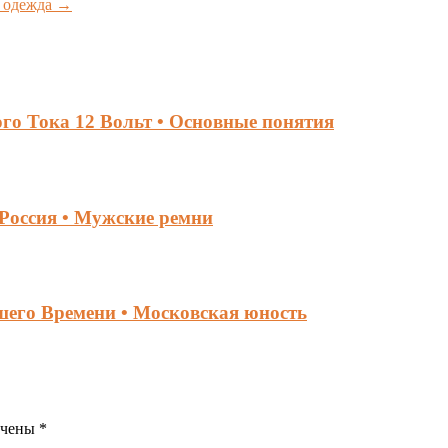
я одежда
→
го Тока 12 Вольт • Основные понятия
Россия • Мужские ремни
его Времени • Московская юность
ечены
*