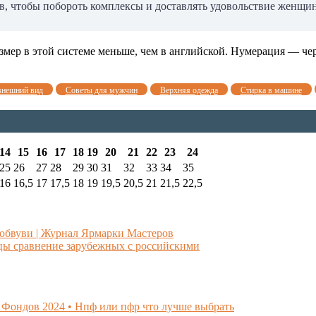
ов, чтобы побороть комплексы и доставлять удовольствие женщи
змер в этой системе меньше, чем в английской. Нумерация — че
внешний вид
Советы для мужчин
Верхняя одежда
Стирка в машине
14
15
16
17
18
19
20
21
22
23
24
25
26
27
28
29
30
31
32
33
34
35
16
16,5
17
17,5
18
19
19,5
20,5
21
21,5
22,5
обвуви | Журнал Ярмарки Мастеров
цы сравнение зарубежных с российскими
Фондов 2024 • Нпф или пфр что лучше выбрать