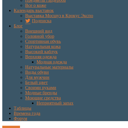
Предметы гардероба
Все о коже
Календарь выставок
Выставка Мосшуз в Крокус Экспо
Подписка
Блог
Внешний вид
Головной убор
Спортивная обувь
Натуральная кожа
Высокий каблук
Верхняя одежда
Модная одежда
Натуральные материалы
Виды обуви
Для мужчин
Белый цвет
Своими руками
Модные бренды
Моющие средства
Неприятный запах
Таблицы
Времена года
Форум