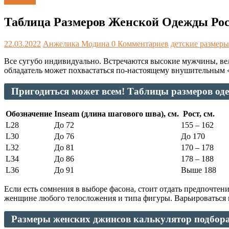
Таблицы
Таблица Размеров Женской Одежды Рос
22.03.2022
Анжелика Модина
0 Комментариев
детские размеры
Все сугубо индивидуально. Встречаются высокие мужчины, вели
обладатель может похвастаться по-настоящему внушительным 
Пригодиться может всем! Таблицы размеров од
Обозначение
Inseam (длина шагового шва), см.
Рост, см.
L28
До 72
155 – 162
L30
До 76
До 170
L32
До 81
170 – 178
L34
До 86
178 – 188
L36
До 91
Выше 188
Если есть сомнения в выборе фасона, стоит отдать предпочте
женщине любого телосложения и типа фигуры. Варьироваться м
Размеры женских джинсов калькулятор подбора