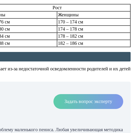
Рост
ны
Женщины
76 см
170 – 174 см
80 см
174 – 178 см
84 см
178 – 182 см
88 см
182 – 186 см
ает из-за недостаточной осведомленности родителей и их детей
Задать вопрос эксперту
роблему маленького пениса. Любая увеличивающая методика