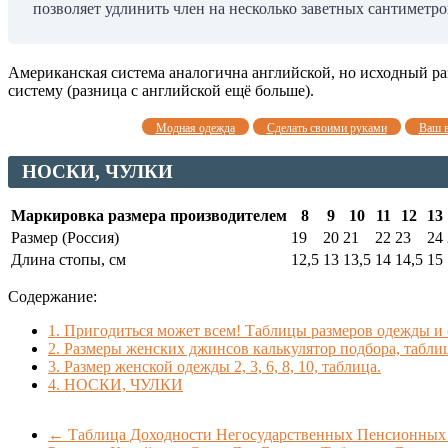
позволяет удлинить член на несколько заветных сантиметр
Американская система аналогична английской, но исходный ра
систему (разница с английской ещё больше).
Модная одежда
Сделать своими руками
Ваш 
НОСКИ, ЧУЛКИ
Маркировка размера производителем
8
9
10
11
12
13
Размер (Россия)
19
20
21
22
23
24
Длина стопы, см
12,5
13
13,5
14
14,5
15
Содержание:
1.
Пригодиться может всем! Таблицы размеров одежды и 
2.
Размеры женских джинсов калькулятор подбора, табли
3.
Размер женской одежды 2, 3, 6, 8, 10, таблица.
4.
НОСКИ, ЧУЛКИ
←
Таблица Доходности Негосударственных Пенсионных 