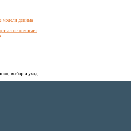
е модели денима
ортзал не помогает
о
инок, выбор и уход