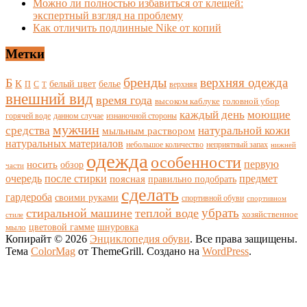
Можно ли полностью избавиться от клещей:
экспертный взгляд на проблему
Как отличить подлинные Nike от копий
Метки
бренды
верхняя одежда
Б
К
белый цвет
белье
П
С
верхняя
Т
внешний вид
время года
высоком каблуке
головной убор
каждый день
моющие
горячей воде
данном случае
изнаночной стороны
мужчин
средства
натуральной кожи
мыльным раствором
натуральных материалов
небольшое количество
неприятный запах
нижней
одежда
особенности
носить
первую
обзор
части
очередь
после стирки
поясная
предмет
правильно подобрать
сделать
гардероба
своими руками
спортивной обуви
спортивном
убрать
стиральной машине
теплой воде
хозяйственное
стиле
цветовой гамме
мыло
шнуровка
Копирайт © 2026
Энциклопедия обуви
. Все права защищены.
Тема
ColorMag
от ThemeGrill. Создано на
WordPress
.