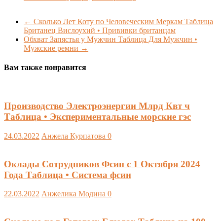
←
Сколько Лет Коту по Человеческим Меркам Таблица
Британец Вислоухий • Прививки британцам
Обхват Запястья у Мужчин Таблица Для Мужчин •
Мужские ремни
→
Вам также понравится
Производство Электроэнергии Млрд Квт ч
Таблица • Экспериментальные морские гэс
24.03.2022
Анжела Курпатова
0
Оклады Сотрудников Фсин с 1 Октября 2024
Года Таблица • Система фсин
22.03.2022
Анжелика Модина
0