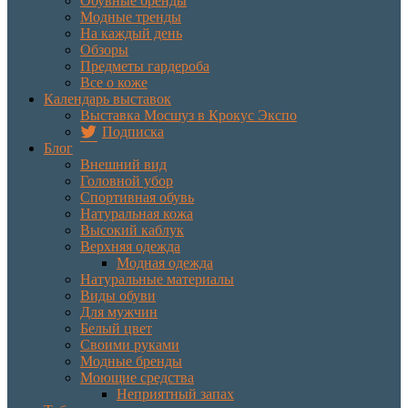
Обувные бренды
Модные тренды
На каждый день
Обзоры
Предметы гардероба
Все о коже
Календарь выставок
Выставка Мосшуз в Крокус Экспо
Подписка
Блог
Внешний вид
Головной убор
Спортивная обувь
Натуральная кожа
Высокий каблук
Верхняя одежда
Модная одежда
Натуральные материалы
Виды обуви
Для мужчин
Белый цвет
Своими руками
Модные бренды
Моющие средства
Неприятный запах