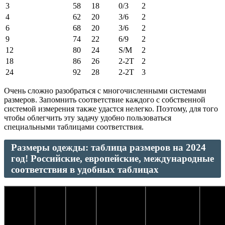
3
58
18
0/3
2
4
62
20
3/6
2
6
68
20
3/6
2
9
74
22
6/9
2
12
80
24
S/M
2
18
86
26
2-2T
2
24
92
28
2-2T
3
Очень сложно разобраться с многочисленными системами
размеров. Запомнить соответствие каждого с собственной
системой измерения также удастся нелегко. Поэтому, для того
чтобы облегчить эту задачу удобно пользоваться
специальными таблицами соответствия.
Размеры одежды: таблица размеров на 2024
год! Российские, европейские, международные
соответствия в удобных таблицах
Разме
Объем
Объем
Объем
Российский
Европейский
в СШ
груди,
талии,
бедер,
размер
размер
и
см
см
см
Англ