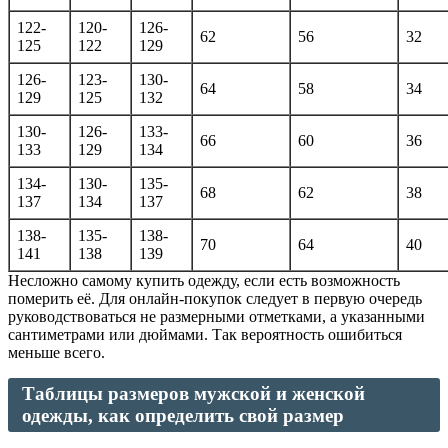
122-
120-
126-
62
56
32
125
122
129
126-
123-
130-
64
58
34
129
125
132
130-
126-
133-
66
60
36
133
129
134
134-
130-
135-
68
62
38
137
134
137
138-
135-
138-
70
64
40
141
138
139
Несложно самому купить одежду, если есть возможность
померить её. Для онлайн-покупок следует в первую очередь
руководствоваться не размерными отметками, а указанными
сантиметрами или дюймами. Так вероятность ошибиться
меньше всего.
Таблицы размеров мужской и женской
одежды, как определить свой размер