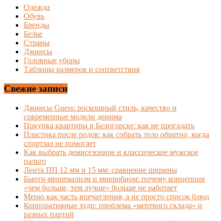
Одежда
Обувь
Бренды
Белье
Страны
Джинсы
Головные уборы
Таблицы размеров и соответствия
Свежие записи
Джинсы Guess: роскошный стиль, качество и
современные модели денима
Покупка квартиры в Белогорске: как не прогадать
Пластика после родов: как собрать тело обратно, когда
спортзал не помогает
Как выбрать демисезонное и классическое мужское
пальто
Лента ПП 12 мм и 15 мм: сравнение ширины
Бьюти-минимализм и микробиом: почему концепция
«чем больше, тем лучше» больше не работает
Меню как часть впечатления, а не просто список блюд
Корпоративные худи: проблема «мертвого склада» и
разных партий