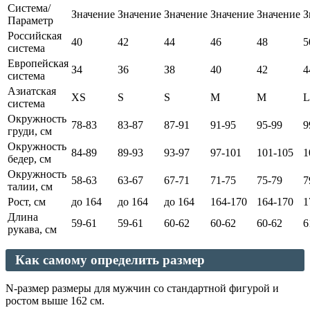
Система/
Значение
Значение
Значение
Значение
Значение
З
Параметр
Российская
40
42
44
46
48
5
система
Европейская
З4
З6
З8
40
42
4
система
Азиатская
XS
S
S
M
M
L
система
Окружность
78-83
83-87
87-91
91-95
95-99
9
груди, см
Окружность
84-89
89-93
93-97
97-101
101-105
1
бедер, см
Окружность
58-63
63-67
67-71
71-75
75-79
7
талии, см
Рост, см
до 164
до 164
до 164
164-170
164-170
1
Длина
59-61
59-61
60-62
60-62
60-62
6
рукава, см
Как самому определить размер
N-размер размеры для мужчин со стандартной фигурой и
ростом выше 162 см.