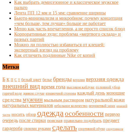
Как выбрать демисезонное и классическое мужское
пальто
Лента ПП 12 мм и 15 мм: сравнение ширины
Бьюти-минимализм и микробиом: почему концепция
«чем больше, тем лучше» больше не работает
Меню как часть впечатления, а не просто список блюд
Корпоративные худи: проблема «мертвого склада» и
разных партий
Можно ли полностью избавиться от клещей:
экспертный взгляд на проблему
Как отличить подлинные Nike от копий
Метки
бренды
верхняя одежда
Б
К
белый цвет
белье
П
С
верхняя
Т
внешний вид
время года
высоком каблуке
головной убор
каждый день
моющие
горячей воде
данном случае
изнаночной стороны
мужчин
средства
натуральной кожи
мыльным раствором
натуральных материалов
небольшое количество
неприятный запах
нижней
одежда
особенности
носить
первую
обзор
части
очередь
после стирки
поясная
предмет
правильно подобрать
сделать
гардероба
своими руками
спортивной обуви
спортивном