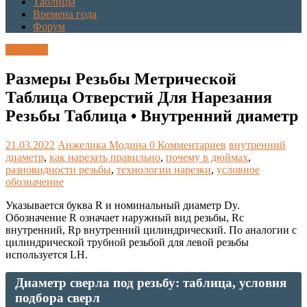
Таблицы
Времена года
Форум
Таблицы
Размеры Резьбы Метрической
Таблица Отверстий Для Нарезания
Резьбы Таблица • Внутренний диаметр
21.03.2022
Анжелика Модина
0 Комментариев
внутренний
диаметр
,
как нарезать правильно
,
почему в дюймах
,
разновидности резьбы
,
технологии нарезки
,
условное
обозначение
Указывается буква R и номинальный диаметр Dy.
Обозначение R означает наружный вид резьбы, Rc
внутренний, Rp внутренний цилиндрический. По аналогии с
цилиндрической трубной резьбой для левой резьбы
используется LH.
Диаметр сверла под резьбу: таблица, условия
подбора сверл