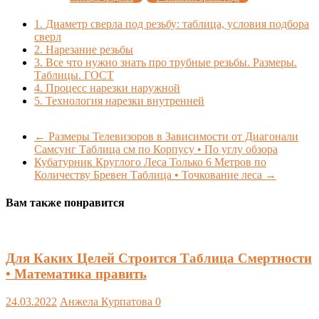
1.
Диаметр сверла под резьбу: таблица, условия подбора
сверл
2.
Нарезание резьбы
3.
Все что нужно знать про трубные резьбы. Размеры.
Таблицы. ГОСТ
4.
Процесс нарезки наружной
5.
Технология нарезки внутренней
←
Размеры Телевизоров в Зависимости от Диагонали
Самсунг Таблица см по Корпусу • По углу обзора
Кубатурник Круглого Леса Только 6 Метров по
Количеству Бревен Таблица • Точкование леса
→
Вам также понравится
Для Каких Целей Строится Таблица Смертности
• Математика править
24.03.2022
Анжела Курпатова
0