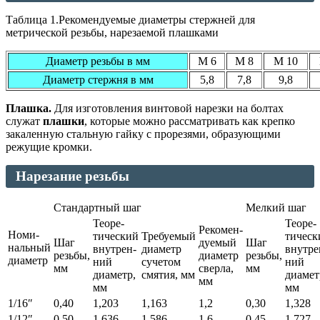
Таблица 1.Рекомендуемые диаметры стержней для
метрической резьбы, нарезаемой плашками
Диаметр резьбы в мм
М 6
М 8
М 10
Диаметр стержня в мм
5,8
7,8
9,8
Плашка.
Для изготовления винтовой нарезки на болтах
служат
плашки
, которые можно рассматривать как крепко
закаленную стальную гайку с прорезями, образующими
режущие кромки.
Нарезание резьбы
Стандартный шаг
Мелкий шаг
Теоре-
Теоре-
Рекомен-
Номи-
тический
Требуемый
тическ
Шаг
дуемый
Шаг
нальный
внутрен-
диаметр
внутре
резьбы,
диаметр
резьбы,
диаметр
ний
сучетом
ний
мм
сверла,
мм
диаметр,
смятия, мм
диамет
мм
мм
мм
1/16″
0,40
1,203
1,163
1,2
0,30
1,328
1/12″
0,50
1,636
1,586
1,6
0,45
1,727