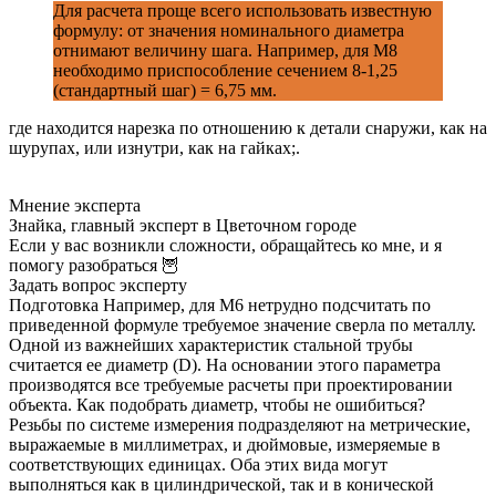
Для расчета проще всего использовать известную
формулу: от значения номинального диаметра
отнимают величину шага. Например, для М8
необходимо приспособление сечением 8-1,25
(стандартный шаг) = 6,75 мм.
где находится нарезка по отношению к детали снаружи, как на
шурупах, или изнутри, как на гайках;.
Мнение эксперта
Знайка, главный эксперт в Цветочном городе
Если у вас возникли сложности, обращайтесь ко мне, и я
помогу разобраться 🦉
Задать вопрос эксперту
Подготовка Например, для М6 нетрудно подсчитать по
приведенной формуле требуемое значение сверла по металлу.
Одной из важнейших характеристик стальной трубы
считается ее диаметр (D). На основании этого параметра
производятся все требуемые расчеты при проектировании
объекта. Как подобрать диаметр, чтобы не ошибиться?
Резьбы по системе измерения подразделяют на метрические,
выражаемые в миллиметрах, и дюймовые, измеряемые в
соответствующих единицах. Оба этих вида могут
выполняться как в цилиндрической, так и в конической