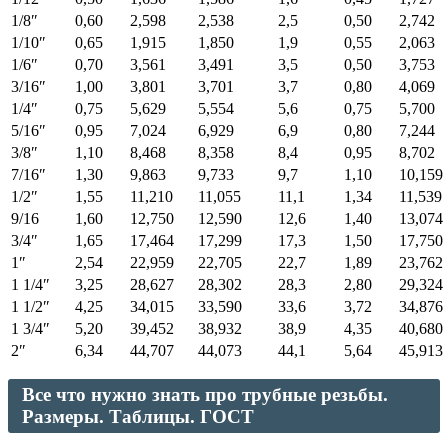
1/8″
0,60
2,598
2,538
2,5
0,50
2,742
1/10″
0,65
1,915
1,850
1,9
0,55
2,063
1/6″
0,70
3,561
3,491
3,5
0,50
3,753
3/16″
1,00
3,801
3,701
3,7
0,80
4,069
1/4″
0,75
5,629
5,554
5,6
0,75
5,700
5/16″
0,95
7,024
6,929
6,9
0,80
7,244
3/8″
1,10
8,468
8,358
8,4
0,95
8,702
7/16″
1,30
9,863
9,733
9,7
1,10
10,159
1/2″
1,55
11,210
11,055
11,1
1,34
11,539
9/16
1,60
12,750
12,590
12,6
1,40
13,074
3/4″
1,65
17,464
17,299
17,3
1,50
17,750
1″
2,54
22,959
22,705
22,7
1,89
23,762
1 1/4″
3,25
28,627
28,302
28,3
2,80
29,324
1 1/2″
4,25
34,015
33,590
33,6
3,72
34,876
1 3/4″
5,20
39,452
38,932
38,9
4,35
40,680
2″
6,34
44,707
44,073
44,1
5,64
45,913
Все что нужно знать про трубные резьбы.
Размеры. Таблицы. ГОСТ