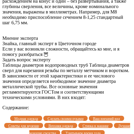
расхождением на конус и один – без развертывания, а также
глубины сверления, все величины, кроме номинального
значения, выражены в миллиметрах. Например, для М8
необходимо приспособление сечением 8-1,25 стандартный
шаг 6,75 мм.
Мнение эксперта
Знайка, главный эксперт в Цветочном городе
Если у вас возникли сложности, обращайтесь ко мне, и я
помогу разобраться 🦉
Задать вопрос эксперту
Таблицы диаметров водопроводных труб Таблица диаметров
сверл для нарезания резьбы по металлу метчиком и воротком.
В зависимости от этой характеристики и ее числового
значения определяется необходимое значение диаметра
металлической трубы. Все основные значения
регламентируются ГОСТом и соответствующими
техническими условиями. В них входят:
Содержание:
Модная одежда
Сделать своими руками
Ваш внешний вид
Советы для мужчин
Верхняя одежда
Стирка в машине
Лучшие
моющие средства
Учитываем время года