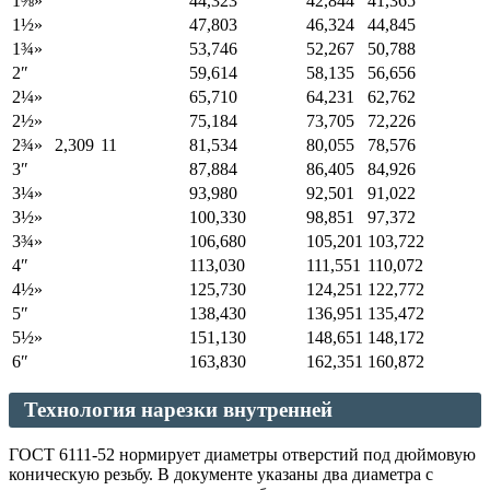
1⅜»
44,323
42,844
41,365
1½»
47,803
46,324
44,845
1¾»
53,746
52,267
50,788
2″
59,614
58,135
56,656
2¼»
65,710
64,231
62,762
2½»
75,184
73,705
72,226
2¾»
2,309
11
81,534
80,055
78,576
3″
87,884
86,405
84,926
3¼»
93,980
92,501
91,022
3½»
100,330
98,851
97,372
3¾»
106,680
105,201
103,722
4″
113,030
111,551
110,072
4½»
125,730
124,251
122,772
5″
138,430
136,951
135,472
5½»
151,130
148,651
148,172
6″
163,830
162,351
160,872
Технология нарезки внутренней
ГОСТ 6111-52 нормирует диаметры отверстий под дюймовую
коническую резьбу. В документе указаны два диаметра с