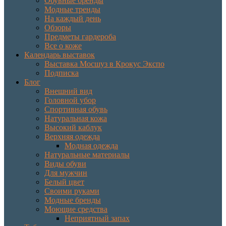
Обувные бренды
Модные тренды
На каждый день
Обзоры
Предметы гардероба
Все о коже
Календарь выставок
Выставка Мосшуз в Крокус Экспо
Подписка
Блог
Внешний вид
Головной убор
Спортивная обувь
Натуральная кожа
Высокий каблук
Верхняя одежда
Модная одежда
Натуральные материалы
Виды обуви
Для мужчин
Белый цвет
Своими руками
Модные бренды
Моющие средства
Неприятный запах