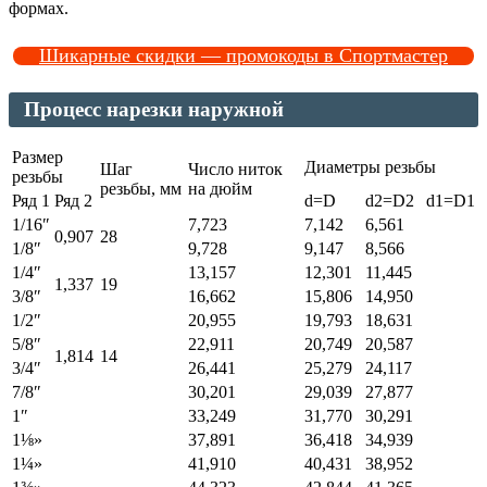
формах.
Шикарные скидки — промокоды в Спортмастер
Процесс нарезки наружной
Размер
Диаметры резьбы
Шаг
Число ниток
резьбы
резьбы, мм
на дюйм
Ряд 1
Ряд 2
d=D
d2=D2
d1=D1
1/16″
7,723
7,142
6,561
0,907
28
1/8″
9,728
9,147
8,566
1/4″
13,157
12,301
11,445
1,337
19
3/8″
16,662
15,806
14,950
1/2″
20,955
19,793
18,631
5/8″
22,911
20,749
20,587
1,814
14
3/4″
26,441
25,279
24,117
7/8″
30,201
29,0З9
27,877
1″
33,249
31,770
30,291
1⅛»
37,891
36,418
34,939
1¼»
41,910
40,431
38,952