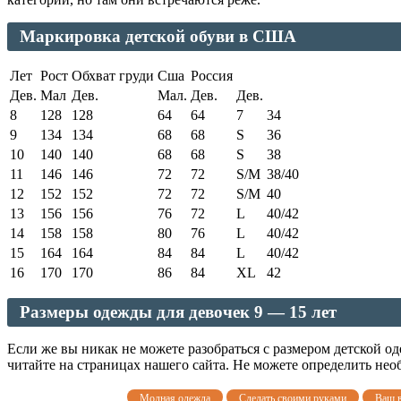
Маркировка детской обуви в США
Лет
Рост
Обхват груди
Сша
Россия
Дев.
Мал
Дев.
Мал.
Дев.
Дев.
8
128
128
64
64
7
34
9
134
134
68
68
S
36
10
140
140
68
68
S
38
11
146
146
72
72
S/M
38/40
12
152
152
72
72
S/M
40
13
156
156
76
72
L
40/42
14
158
158
80
76
L
40/42
15
164
164
84
84
L
40/42
16
170
170
86
84
XL
42
Размеры одежды для девочек 9 — 15 лет
Если же вы никак не можете разобраться с размером детской о
читайте на страницах нашего сайта. Не можете определить необ
Модная одежда
Сделать своими руками
Ваш 