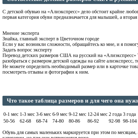
С детской обувью на «Алиэкспресс» дело обстоит крайне любоп
первая категория обуви предназначается для малышей, а вторая
Мнение эксперта
Знайка, главный эксперт в Цветочном городе
Если у вас возникли сложности, обращайтесь ко мне, и я помог
Задать вопрос эксперту
Перевод детских размеров США на русский на «Алиэкспресс» 
разобраться с размером детской одежды на сайте алиэкспресс, 
Не можете определить необходимый размер или в карточке това
посмотреть отзывы и фотографии к ним.
Что такое таблица размеров и для чего она нуж
0-1 мес
1-3 мес
3-6 мес
6-9 мес
9-12 мес
12-24 мес
2 года
3 года
50-56
62-68
68-74
74-80
80-86
86-92
92-98
98-104
Обувь для самых маленьких маркируется при этом по месяцам,
категории, но там они встречаются реже.