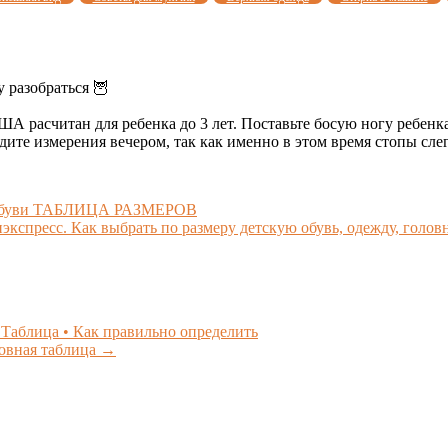
у разобраться 🦉
А расчитан для ребенка до 3 лет. Поставьте босую ногу ребенка
те измерения вечером, так как именно в этом время стопы слег
и обуви ТАБЛИЦА РАЗМЕРОВ
кспресс. Как выбрать по размеру детскую обувь, одежду, голо
 Таблица • Как правильно определить
овная таблица
→