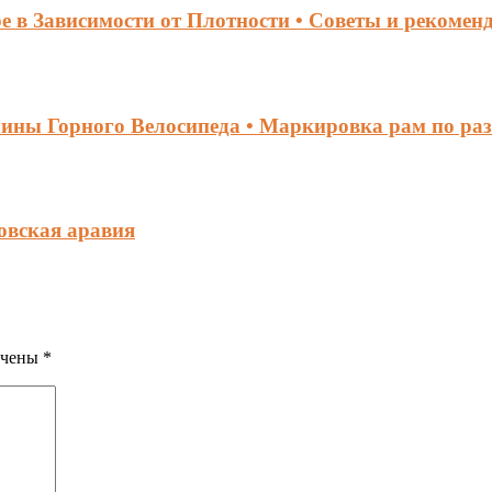
 в Зависимости от Плотности • Советы и рекомен
ины Горного Велосипеда • Маркировка рам по ра
овская аравия
ечены
*