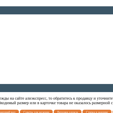
дежды на сайте алиэкспресс, то обратитесь к продавцу и уточни
ходимый размер или в карточке товара не оказалось размерной с
внешний вид
Советы для мужчин
Верхняя одежда
Стирка в машине