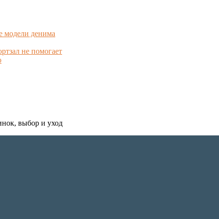
е модели денима
ортзал не помогает
о
инок, выбор и уход