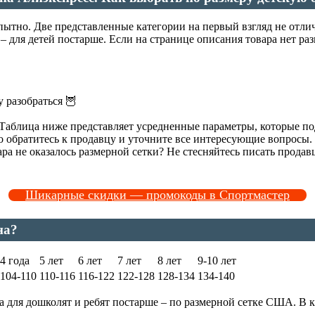
ытно. Две представленные категории на первый взгляд не отлич
 – для детей постарше. Если на странице описания товара нет ра
у разобраться 🦉
Таблица ниже представляет усредненные параметры, которые по
то обратитесь к продавцу и уточните все интересующие вопросы.
ра не оказалось размерной сетки? Не стесняйтесь писать прода
Шикарные скидки — промокоды в Спортмастер
на?
4 года
5 лет
6 лет
7 лет
8 лет
9-10 лет
104-110
110-116
116-122
122-128
128-134
134-140
 а для дошколят и ребят постарше – по размерной сетке США. В