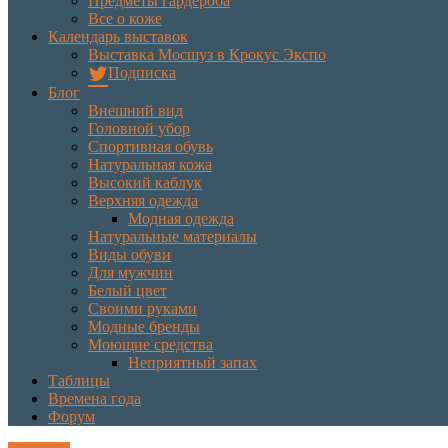
Предметы гардероба
Все о коже
Календарь выставок
Выставка Мосшуз в Крокус Экспо
Подписка
Блог
Внешний вид
Головной убор
Спортивная обувь
Натуральная кожа
Высокий каблук
Верхняя одежда
Модная одежда
Натуральные материалы
Виды обуви
Для мужчин
Белый цвет
Своими руками
Модные бренды
Моющие средства
Неприятный запах
Таблицы
Времена года
Форум