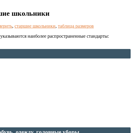
ршие школьники
мерить
,
старшие школьники
,
таблица размеров
 указываются наиболее распространенные стандарты:
обувь, одежду, головные уборы