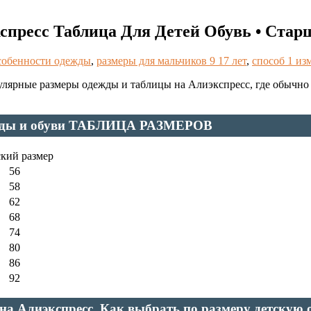
кспресс Таблица Для Детей Обувь • Ста
собенности одежды
,
размеры для мальчиков 9 17 лет
,
способ 1 из
улярные размеры одежды и таблицы на Алиэкспресс, где обычно
дежды и обуви ТАБЛИЦА РАЗМЕРОВ
кий размер
56
58
62
68
74
80
86
92
на Алиэкспресс. Как выбрать по размеру детскую 