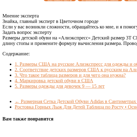
Мнение эксперта
Знайка, главный эксперт в Цветочном городе
Если у вас возникли сложности, обращайтесь ко мне, и я помог
Задать вопрос эксперту
Размеры детской обуви на «Алиэкспресс» Детский размер 3Т СШ
длину стопы и примените формулу вычисления размера. Проводи
Содержание:
1.
Размеры США на русские Алиэкспресс для одежды 
2.
Соответствие детских размеров США к русским на Алиэ
3.
Что такое таблица размеров и для чего она нужна?
4.
Маркировка детской обуви в США
5.
Размеры одежды для девочек 9 — 15 лет
←
Размерная Сетка Детской Обуви Adidas в Сантиметрах
Ростовка Горных Лыж Для Детей Таблица по Росту • Осн
Вам также понравится