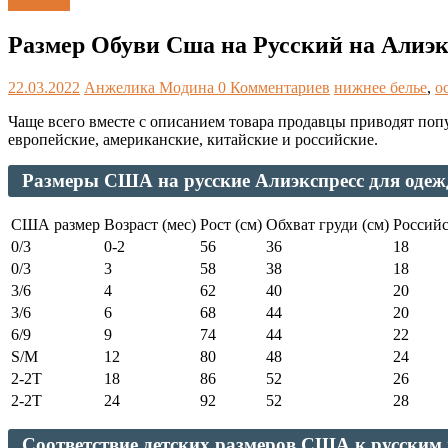
Таблицы
Размер Обуви Сша на Русский на Алиэ
22.03.2022
Анжелика Модина
0 Комментариев
нижнее белье
,
о
Чаще всего вместе с описанием товара продавцы приводят поп
европейские, американские, китайские и российские.
Размеры США на русские Алиэкспресс для о
США размер
Возраст (мес)
Рост (см)
Обхват груди (см)
Российс
0/3
0-2
56
36
18
0/3
3
58
38
18
3/6
4
62
40
20
3/6
6
68
44
20
6/9
9
74
44
22
S/M
12
80
48
24
2-2T
18
86
52
26
2-2T
24
92
52
28
Соответствие детских размеров США к русским 