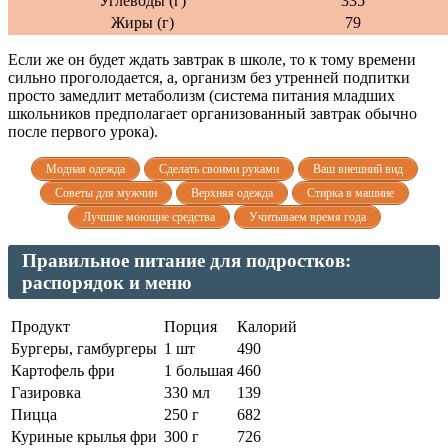
Углеводы (г)
335
Жиры (г)
79
Если же он будет ждать завтрак в школе, то к тому времени
сильно проголодается, а, организм без утренней подпитки
просто замедлит метаболизм (система питания младших
школьников предполагает организованный завтрак обычно
после первого урока).
Модная одежда
Сделать своими руками
Ваш внешний вид
Советы для мужчин
Верхняя одежда
Стирка в машине
Лучшие моющие средства
Учитываем время года
Правильное питание для подростков:
распорядок и меню
Продукт
Порция
Калорий
Бургеры, гамбургеры
1 шт
490
Картофель фри
1 большая
460
Газировка
330 мл
139
Пицца
250 г
682
Куриные крылья фри
300 г
726