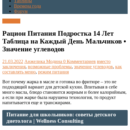
Таблицы
Времена года
Форум
Таблицы
Рацион Питания Подростка 14 Лет
Таблица на Каждый День Мальчиков •
Значение углеводов
21.03.2022
Анжелика Модина
0 Комментариев
вместо
заключения
,
возможные проблемы
,
значение углеводов
,
как
составлять меню
,
режим питания
Вот почему жарка в масле и готовка во фритюре – это не
подходящий вариант для детской кухни. Впитывая в себе
много масла, блюдо становится жирным и более калорийным,
а если при жарке была нарушена технология, то продукт
напитывается еще и трансжирами.
Питание для школьников: советы детского
диетолога | Wellness Consulting