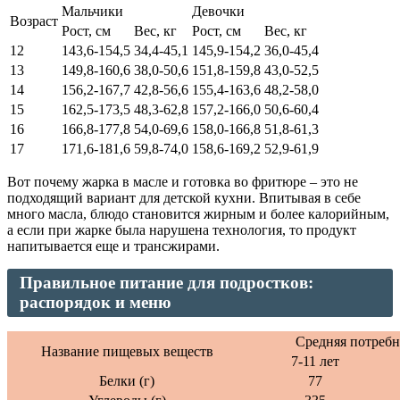
Мальчики
Девочки
Возраст
Рост, см
Вес, кг
Рост, см
Вес, кг
12
143,6-154,5
34,4-45,1
145,9-154,2
36,0-45,4
13
149,8-160,6
38,0-50,6
151,8-159,8
43,0-52,5
14
156,2-167,7
42,8-56,6
155,4-163,6
48,2-58,0
15
162,5-173,5
48,3-62,8
157,2-166,0
50,6-60,4
16
166,8-177,8
54,0-69,6
158,0-166,8
51,8-61,3
17
171,6-181,6
59,8-74,0
158,6-169,2
52,9-61,9
Вот почему жарка в масле и готовка во фритюре – это не
подходящий вариант для детской кухни. Впитывая в себе
много масла, блюдо становится жирным и более калорийным,
а если при жарке была нарушена технология, то продукт
напитывается еще и трансжирами.
Правильное питание для подростков:
распорядок и меню
Средняя потребн
Название пищевых веществ
7-11 лет
Белки (г)
77