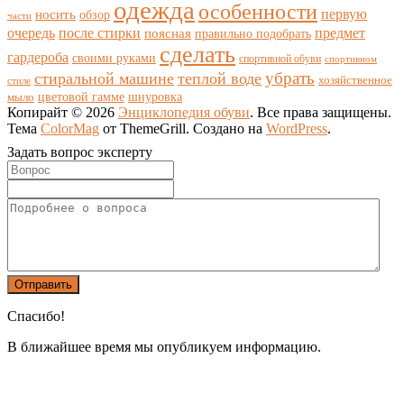
одежда
особенности
носить
первую
обзор
части
очередь
после стирки
поясная
предмет
правильно подобрать
сделать
гардероба
своими руками
спортивной обуви
спортивном
убрать
стиральной машине
теплой воде
хозяйственное
стиле
цветовой гамме
мыло
шнуровка
Копирайт © 2026
Энциклопедия обуви
. Все права защищены.
Тема
ColorMag
от ThemeGrill. Создано на
WordPress
.
Задать вопрос эксперту
Спасибо!
В ближайшее время мы опубликуем информацию.