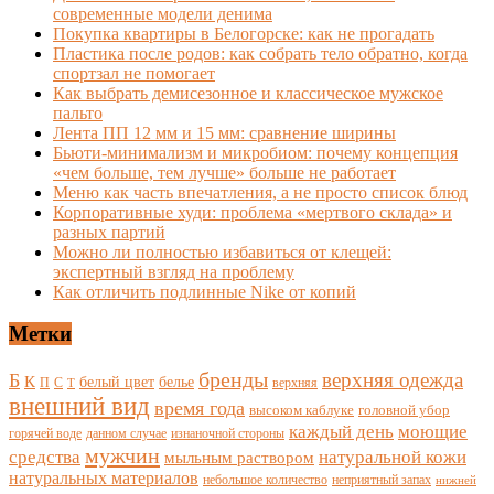
современные модели денима
Покупка квартиры в Белогорске: как не прогадать
Пластика после родов: как собрать тело обратно, когда
спортзал не помогает
Как выбрать демисезонное и классическое мужское
пальто
Лента ПП 12 мм и 15 мм: сравнение ширины
Бьюти-минимализм и микробиом: почему концепция
«чем больше, тем лучше» больше не работает
Меню как часть впечатления, а не просто список блюд
Корпоративные худи: проблема «мертвого склада» и
разных партий
Можно ли полностью избавиться от клещей:
экспертный взгляд на проблему
Как отличить подлинные Nike от копий
Метки
бренды
верхняя одежда
Б
К
белый цвет
белье
П
С
верхняя
Т
внешний вид
время года
высоком каблуке
головной убор
каждый день
моющие
горячей воде
данном случае
изнаночной стороны
мужчин
средства
натуральной кожи
мыльным раствором
натуральных материалов
небольшое количество
неприятный запах
нижней