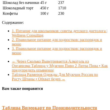
Шоколад без начинки
45 г
237
Шоколадный торт
450 г
1710
Конфеты
100 г
230
Содержание:
1.
Питание для школьников: советы детского диетолога |
Wellness Consulting
2.
Правильное питание для подростков: распорядок и
меню
3.
Правильное питание для подростков: распорядок и
меню
←
Через Сколько Выветривается Алкоголь из
Организма Таблица у Мужчин Пиво 2 Литра Пива • Как
предупредить опьянение
Таблица Размеров Одежды Для Мужчин Россия по
Росту Штаны • Обхват бедер
→
Вам также понравится
Таблица Видеокарт по Производительности