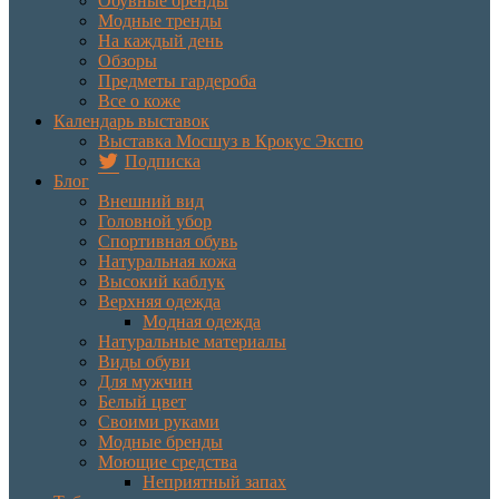
Обувные бренды
Модные тренды
На каждый день
Обзоры
Предметы гардероба
Все о коже
Календарь выставок
Выставка Мосшуз в Крокус Экспо
Подписка
Блог
Внешний вид
Головной убор
Спортивная обувь
Натуральная кожа
Высокий каблук
Верхняя одежда
Модная одежда
Натуральные материалы
Виды обуви
Для мужчин
Белый цвет
Своими руками
Модные бренды
Моющие средства
Неприятный запах