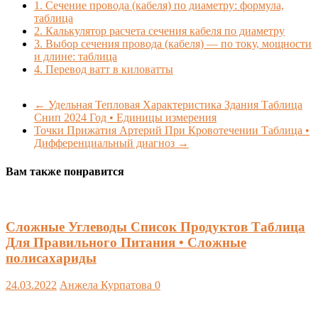
1.
Сечение провода (кабеля) по диаметру: формула,
таблица
2.
Калькулятор расчета сечения кабеля по диаметру
3.
Выбор сечения провода (кабеля) — по току, мощности
и длине: таблица
4.
Перевод ватт в киловатты
←
Удельная Тепловая Характеристика Здания Таблица
Снип 2024 Год • Единицы измерения
Точки Прижатия Артерий При Кровотечении Таблица •
Дифференциальный диагноз
→
Вам также понравится
Сложные Углеводы Список Продуктов Таблица
Для Правильного Питания • Сложные
полисахариды
24.03.2022
Анжела Курпатова
0