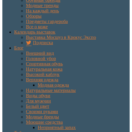
Обувные бренды
Модные тренды
На каждый день
Обзоры
Предметы гардероба
Все о коже
Календарь выставок
Выставка Мосшуз в Крокус Экспо
Подписка
Блог
Внешний вид
Головной убор
Спортивная обувь
Натуральная кожа
Высокий каблук
Верхняя одежда
Модная одежда
Натуральные материалы
Виды обуви
Для мужчин
Белый цвет
Своими руками
Модные бренды
Моющие средства
Неприятный запах