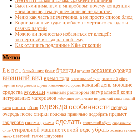
Лента ПП 12 мм и 15 мм: сравнение ширины
Бьюти-минимализм и микробиом: почему концепция
«чем больше, тем лучше» больше не работает
Меню как часть впечатления, а не просто список блюд
Корпоративные худи: проблема «мертвого склада» и
разных партий
Можно ли полностью избавиться от клещей:
экспертный взгляд на проблему
Как отличить подлинные Nike от копий
Метки
бренды
верхняя одежда
Б
К
белый цвет
белье
П
С
верхняя
Т
внешний вид
время года
высоком каблуке
головной убор
каждый день
моющие
горячей воде
данном случае
изнаночной стороны
мужчин
средства
натуральной кожи
мыльным раствором
натуральных материалов
небольшое количество
неприятный запах
нижней
одежда
особенности
носить
первую
обзор
части
очередь
после стирки
поясная
предмет
правильно подобрать
сделать
гардероба
своими руками
спортивной обуви
спортивном
убрать
стиральной машине
теплой воде
хозяйственное
стиле
цветовой гамме
мыло
шнуровка