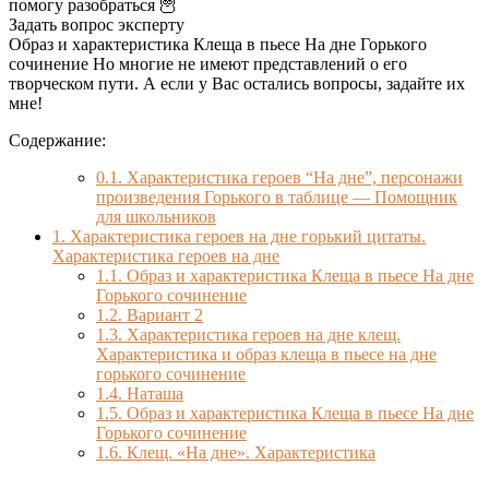
помогу разобраться 🦉
Задать вопрос эксперту
Образ и характеристика Клеща в пьесе На дне Горького
сочинение Но многие не имеют представлений о его
творческом пути. А если у Вас остались вопросы, задайте их
мне!
Содержание:
0.1.
Характеристика героев “На дне”, персонажи
произведения Горького в таблице — Помощник
для школьников
1.
Характеристика героев на дне горький цитаты.
Характеристика героев на дне
1.1.
Образ и характеристика Клеща в пьесе На дне
Горького сочинение
1.2.
Вариант 2
1.3.
Характеристика героев на дне клещ.
Характеристика и образ клеща в пьесе на дне
горького сочинение
1.4.
Наташа
1.5.
Образ и характеристика Клеща в пьесе На дне
Горького сочинение
1.6.
Клещ. «На дне». Характеристика