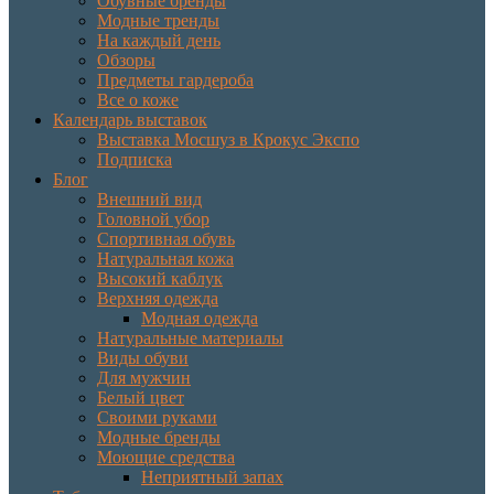
Обувные бренды
Модные тренды
На каждый день
Обзоры
Предметы гардероба
Все о коже
Календарь выставок
Выставка Мосшуз в Крокус Экспо
Подписка
Блог
Внешний вид
Головной убор
Спортивная обувь
Натуральная кожа
Высокий каблук
Верхняя одежда
Модная одежда
Натуральные материалы
Виды обуви
Для мужчин
Белый цвет
Своими руками
Модные бренды
Моющие средства
Неприятный запах