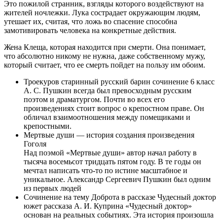
Это пожилой странник, взгляды которого воздействуют на
жителей ночлежки. Лука сострадает окружающим людям,
утешает их, считая, что ложь во спасение способна
замотивировать человека на конкретные действия.
Жена Клеща, которая находится при смерти. Она понимает,
что абсолютно никому не нужна, даже собственному мужу,
который считает, что ее смерть пойдет на пользу им обоим.
Троекуров старинный русский барин сочинение 6 класс
А. С. Пушкин всегда был превосходным русским
поэтом и драматургом. Почти во всех его
произведениях стоит вопрос о крепостном праве. Он
обличал взаимоотношения между помещиками и
крепостными.
Мертвые души — история создания произведения
Гоголя
Над поэмой «Мертвые души» автор начал работу в
тысяча восемьсот тридцать пятом году. В те годы он
мечтал написать что-то по истине масштабное и
уникальное. Александр Сергеевич Пушкин был одним
из первых людей
Сочинение на тему Доброта в рассказе Чудесный доктор
южет рассказа А. И. Куприна «Чудесный доктор»
основан на реальных событиях. Эта история произошла