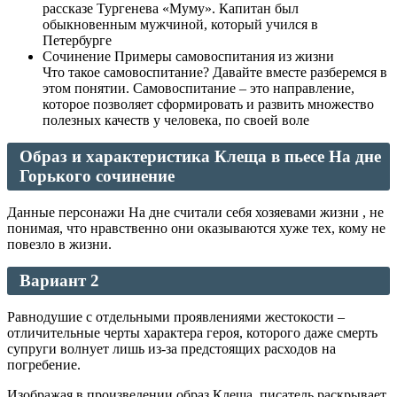
рассказе Тургенева «Муму». Капитан был
обыкновенным мужчиной, который учился в
Петербурге
Сочинение Примеры самовоспитания из жизни
Что такое самовоспитание? Давайте вместе разберемся в
этом понятии. Самовоспитание – это направление,
которое позволяет сформировать и развить множество
полезных качеств у человека, по своей воле
Образ и характеристика Клеща в пьесе На дне
Горького сочинение
Данные персонажи На дне считали себя хозяевами жизни , не
понимая, что нравственно они оказываются хуже тех, кому не
повезло в жизни.
Вариант 2
Равнодушие с отдельными проявлениями жестокости –
отличительные черты характера героя, которого даже смерть
супруги волнует лишь из-за предстоящих расходов на
погребение.
Изображая в произведении образ Клеща, писатель раскрывает