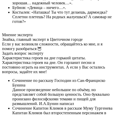
хорошая… надежный человек…».
Бубнов: «Девица – ничего…».
Костылев: «Наташка! Ты что тут делаешь, дармоедка?
Сплетни плетешь? На родных жалуешься? А самовар не
готов?»
Мнение эксперта
Знайка, главный эксперт в Цветочном городе
Если у вас возникли сложности, обращайтесь ко мне, и я
помогу разобраться 🦉
Задать вопрос эксперту
Характеристика героев на дне горький цитаты.
Характеристика героев на дне. Он горланит песни и
постоянно играть на инструментах. А если у Вас остались
вопросы, задайте их мне!
Сочинение по рассказу Господин из Сан-Франциско
Бунина
Данное произведение небольшое по объёму, но
представляет собой большую ценность. Оно буквально
пронизано философскими темами и пищей для
размышлений. И.А.Бунин написал
Сочинение Капитон Климов в рассказе Муму Тургенева
Капитан Климов был второстепенным персонажем в