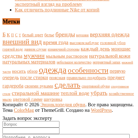
экспертный взгляд на проблему
Как отличить подлинные Nike от копий
Метки
бренды
верхняя одежда
Б
К
белый цвет
белье
П
С
верхняя
Т
внешний вид
время года
высоком каблуке
головной убор
каждый день
моющие
горячей воде
данном случае
изнаночной стороны
мужчин
средства
натуральной кожи
мыльным раствором
натуральных материалов
небольшое количество
неприятный запах
нижней
одежда
особенности
носить
первую
обзор
части
очередь
после стирки
поясная
предмет
правильно подобрать
сделать
гардероба
своими руками
спортивной обуви
спортивном
убрать
стиральной машине
теплой воде
хозяйственное
стиле
цветовой гамме
мыло
шнуровка
Копирайт © 2026
Энциклопедия обуви
. Все права защищены.
Тема
ColorMag
от ThemeGrill. Создано на
WordPress
.
Задать вопрос эксперту