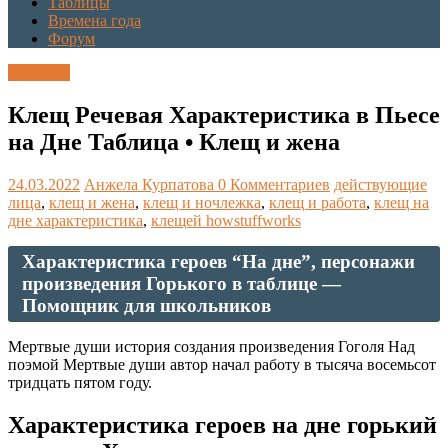
Таблицы
Времена года
Форум
Таблицы
Клещ Речевая Характеристика в Пьесе
на Дне Таблица • Клещ и жена
24.03.2022
Анжела Курпатова
0 Комментариев
действующие
лица
,
клещ и жена
,
клещ и ночлежка
,
клещ и работа
,
клещ на
дне характеристика
,
клещей howstuffworks
Характеристика героев “На дне”, персонажи
произведения Горького в таблице —
Помощник для школьников
Мертвые души история создания произведения Гоголя Над
поэмой Мертвые души автор начал работу в тысяча восемьсот
тридцать пятом году.
Характеристика героев на дне горький