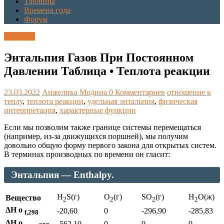
Таблицы
Времена года
Форум
Таблицы
Энтальпия Газов При Постоянном
Давлении Таблица • Теплота реакции
23.03.2022
Анжелика Модина
0 Комментариев
отношение к
теплу
,
теплота реакции
,
удельная энтальпия
,
физическая
интерпретация
,
характерные функции
Если мы позволим также границе системы перемещаться
(например, из-за движущихся поршней), мы получим
довольно общую форму первого закона для открытых систем.
В терминах производных по времени он гласит:
Энтальпия — Enthalpy.
H
S(г)
O
(г)
SO
(г)
H
O(ж)
Вещество
2
2
2
2
ΔН o
-20,60
0
-296,90
-285,83
f,298
ΔН o
-562,10
0
0
0