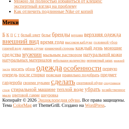
Можно ли полностью избавиться от клещей:
экспертный взгляд на проблему
Как отличить подлинные Nike от копий
Метки
бренды
верхняя одежда
Б
К
белый цвет
белье
П
С
верхняя
Т
внешний вид
время года
высоком каблуке
головной убор
каждый день
моющие
горячей воде
данном случае
изнаночной стороны
мужчин
средства
натуральной кожи
мыльным раствором
натуральных материалов
небольшое количество
неприятный запах
нижней
одежда
особенности
носить
первую
обзор
части
очередь
после стирки
поясная
предмет
правильно подобрать
сделать
гардероба
своими руками
спортивной обуви
спортивном
убрать
стиральной машине
теплой воде
хозяйственное
стиле
цветовой гамме
мыло
шнуровка
Копирайт © 2026
Энциклопедия обуви
. Все права защищены.
Тема
ColorMag
от ThemeGrill. Создано на
WordPress
.