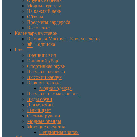
Обувные бренды
Модные тренды
На каждый день
Обзоры
Предметы гардероба
Все о коже
Календарь выставок
Выставка Мосшуз в Крокус Экспо
Подписка
Блог
Внешний вид
Головной убор
Спортивная обувь
Натуральная кожа
Высокий каблук
Верхняя одежда
Модная одежда
Натуральные материалы
Виды обуви
Для мужчин
Белый цвет
Своими руками
Модные бренды
Моющие средства
Неприятный запах