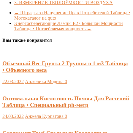
3.
ИЗМЕРЕНИЕ ТЕПЛОЁМКОСТИ ВОЗДУХА
←
Штрафы за Нарушение Прав Потребителей Таблица •
Мотокаталог на quto
Энергосберегающие Лампы Е27 Большой Мощности
Таблица • Потребляемая мощность
→
Вам также понравится
Объемный Вес Грунта 2 Группы в 1 м3 Таблица
• Объемного веса
22.03.2022
Анжелика Модина
0
Оптимальная Кислотность Почвы Для Растений
Таблица • Специальный ph-метр
24.03.2022
Анжела Курпатова
0