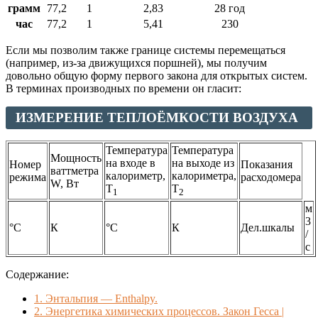
грамм
77,2
1
2,83
28 год
час
77,2
1
5,41
230
Если мы позволим также границе системы перемещаться
(например, из-за движущихся поршней), мы получим
довольно общую форму первого закона для открытых систем.
В терминах производных по времени он гласит:
ИЗМЕРЕНИЕ ТЕПЛОЁМКОСТИ ВОЗДУХА
Температура
Температура
Мощность
на входе в
на выходе из
Номер
Показания
ваттметра
калориметр,
калориметра,
режима
расходомера
W, Вт
T
T
1
2
м
3
°С
К
°С
К
Дел.шкалы
/
с
Содержание:
1.
Энтальпия — Enthalpy.
2.
Энергетика химических процессов. Закон Гесса |