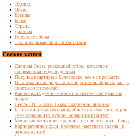
Одежда
Обувь
Бренды
Белье
Страны
Джинсы
Головные уборы
Таблицы размеров и соответствия
Свежие записи
Джинсы Guess: роскошный стиль, качество и
современные модели денима
Покупка квартиры в Белогорске: как не прогадать
Пластика после родов: как собрать тело обратно, когда
спортзал не помогает
Как выбрать демисезонное и классическое мужское
пальто
Лента ПП 12 мм и 15 мм: сравнение ширины
Бьюти-минимализм и микробиом: почему концепция
«чем больше, тем лучше» больше не работает
Меню как часть впечатления, а не просто список блюд
Корпоративные худи: проблема «мертвого склада» и
разных партий