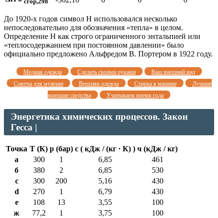
сгор,298
До 1920-х годов символ H использовался несколько
непоследовательно для обозначения «тепла» в целом.
Определение H как строго ограниченного энтальпией или
«теплосодержанием при постоянном давлении» было
официально предложено Альфредом В. Портером в 1922 году.
Модная одежда
Сделать своими руками
Ваш внешний вид
Советы для мужчин
Верхняя одежда
Стирка в машине
Лучшие
моющие средства
Учитываем время года
Энергетика химических процессов. Закон
Гесса |
Точка
Т (К)
p (бар)
с ( кДж / (кг · К) )
ч (кДж / кг)
а
300
1
6,85
461
б
380
2
6,85
530
c
300
200
5,16
430
d
270
1
6,79
430
е
108
13
3,55
100
ж
77,2
1
3,75
100