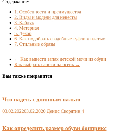
Содержание:
1.
Особенности и преимущества
2.
Виды и модели для невесты
3.
Каблук
4.
Материал
5.
Декор
6.
Как подобрать свадебные туфли к платью
7.
Стильные образы
←
Как вывести запах детской мочи из обуви
Как выбрать сапоги на осень
→
Вам также понравится
Что надеть с длинным пальто
03.02.2022
03.02.2020
Денис Скорятин
4
Как определить размер обуви бонприкс