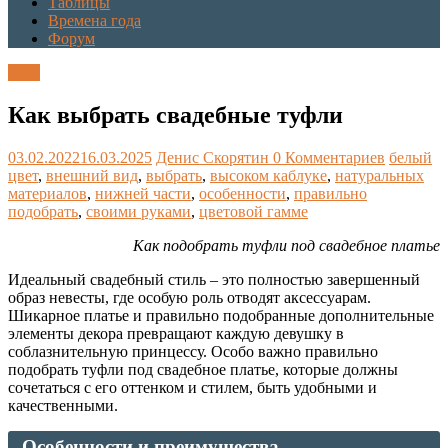
Таблицы
Времена года
Форум
Блог
Как выбрать свадебные туфли
03.02.2022
16.03.2025
Денис Скорятин
0 Комментариев
белый
цвет
,
внешний вид
,
выбрать
,
высоком каблуке
,
натуральных
материалов
,
нижней части
,
особенности
,
правильно
подобрать
,
своими руками
,
цветовой гамме
Как подобрать туфли под свадебное платье
Идеальный свадебный стиль – это полностью завершенный
образ невесты, где особую роль отводят аксессуарам.
Шикарное платье и правильно подобранные дополнительные
элементы декора превращают каждую девушку в
соблазнительную принцессу. Особо важно правильно
подобрать туфли под свадебное платье, которые должны
сочетаться с его оттенком и стилем, быть удобными и
качественными.
Особенности и преимущества