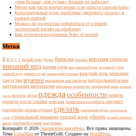
«чем больше, тем лучше» больше не работает
Меню как часть впечатления, а не просто список блюд
Корпоративные худи: проблема «мертвого склада» и
разных партий
Можно ли полностью избавиться от клещей:
экспертный взгляд на проблему
Как отличить подлинные Nike от копий
Метки
бренды
верхняя одежда
Б
К
белый цвет
белье
П
С
верхняя
Т
внешний вид
время года
высоком каблуке
головной убор
каждый день
моющие
горячей воде
данном случае
изнаночной стороны
мужчин
средства
натуральной кожи
мыльным раствором
натуральных материалов
небольшое количество
неприятный запах
нижней
одежда
особенности
носить
первую
обзор
части
очередь
после стирки
поясная
предмет
правильно подобрать
сделать
гардероба
своими руками
спортивной обуви
спортивном
убрать
стиральной машине
теплой воде
хозяйственное
стиле
цветовой гамме
мыло
шнуровка
Копирайт © 2026
Энциклопедия обуви
. Все права защищены.
Тема
ColorMag
от ThemeGrill. Создано на
WordPress
.