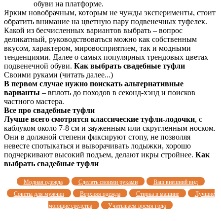
обуви на платформе.
Ярким новобрачным, которым не чужды эксперименты, стоит
обратить внимание на цветную пару подвенечных туфелек.
Какой из бесчисленных вариантов выбрать – вопрос
деликатный, руководствоваться можно как собственным
вкусом, характером, мировосприятием, так и модными
тенденциями. Далее о самых популярных трендовых цветах
подвенечной обуви.
Как выбрать свадебные туфли
Своими руками (читать далее...)
В первом случае нужно поискать альтернативные
варианты
– вплоть до походов в секонд-хэнд и поисков
частного мастера.
Все про свадебные туфли
Лучше всего смотрятся классические туфли-лодочки
, с
каблуком около 7-8 см и зауженным или скругленным носком.
Они в должной степени фиксируют стопу, не позволяя
невесте спотыкаться и выворачивать лодыжки, хорошо
подчеркивают высокий подъем, делают икры стройнее.
Как
выбрать свадебные туфли
Модная одежда
Сделать своими руками
Ваш внешний вид
Советы для мужчин
Верхняя одежда
Стирка в машине
Лучшие
моющие средства
Учитываем время года