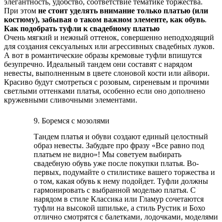
элегантность, удобство, соответствие тематике торжества.
При этом
не стоит уделять внимание только
платью
(или
костюму), забывая о таком важном элементе, как обувь
.
Как подобрать туфли к свадебному платью
Очень мягкий и нежный оттенок, совершенно неподходящий
для создания сексуальных или агрессивных свадебных луков.
А вот в романтические образы кремовые туфли впишутся
безупречно. Идеальный тандем они составят с нарядом
невесты, выполненным в цвете слоновой кости или айвори.
Красиво будут смотреться с розовым, сиреневым и прочими
светлыми оттенками платья, особенно если оно дополнено
кружевными сливочными элементами.
9. Боремся с мозолями
Тандем платья и обуви создают единый целостный
образ невесты. Забудьте про фразу «Все равно под
платьем не видно»! Мы советуем выбирать
свадебную обувь уже после покупки платья. Во-
первых, подумайте о cтилистике вашего торжества и
о том, какая обувь к нему подойдет. Туфли должны
гармонировать с выбранной моделью платья. С
нарядом в стиле Классика или Гламур сочетаются
туфли на высокой шпильке, а стиль Рустик и Бохо
отлично смотрятся с балетками, лодочками, моделями