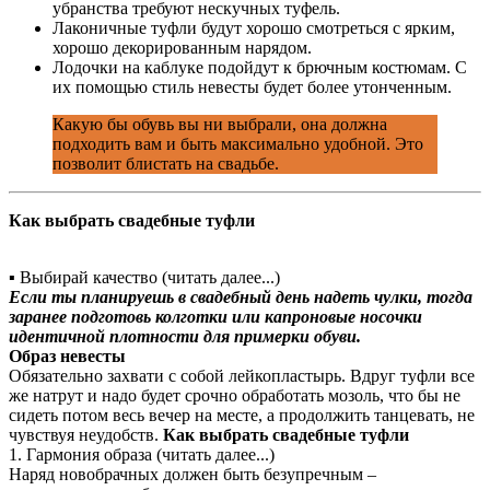
убранства требуют нескучных туфель.
Лаконичные туфли будут хорошо смотреться с ярким,
хорошо декорированным нарядом.
Лодочки на каблуке подойдут к брючным костюмам. С
их помощью стиль невесты будет более утонченным.
Какую бы обувь вы ни выбрали, она должна
подходить вам и быть максимально удобной. Это
позволит блистать на свадьбе.
Как выбрать свадебные туфли
▪ Выбирай качество (читать далее...)
Если ты планируешь в свадебный день надеть чулки, тогда
заранее подготовь колготки или капроновые носочки
идентичной плотности для примерки обуви.
Образ невесты
Обязательно захвати с собой лейкопластырь. Вдруг туфли все
же натрут и надо будет срочно обработать мозоль, что бы не
сидеть потом весь вечер на месте, а продолжить танцевать, не
чувствуя неудобств.
Как выбрать свадебные туфли
1. Гармония образа (читать далее...)
Наряд новобрачных должен быть безупречным –