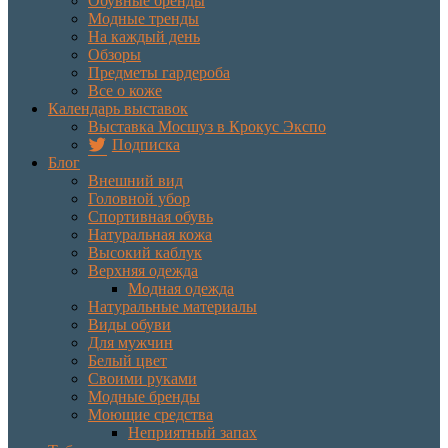
Обувные бренды
Модные тренды
На каждый день
Обзоры
Предметы гардероба
Все о коже
Календарь выставок
Выставка Мосшуз в Крокус Экспо
Подписка
Блог
Внешний вид
Головной убор
Спортивная обувь
Натуральная кожа
Высокий каблук
Верхняя одежда
Модная одежда
Натуральные материалы
Виды обуви
Для мужчин
Белый цвет
Своими руками
Модные бренды
Моющие средства
Неприятный запах