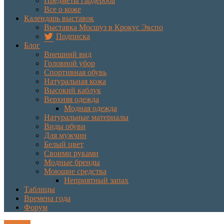
Предметы гардероба
Все о коже
Календарь выставок
Выставка Мосшуз в Крокус Экспо
Подписка
Блог
Внешний вид
Головной убор
Спортивная обувь
Натуральная кожа
Высокий каблук
Верхняя одежда
Модная одежда
Натуральные материалы
Виды обуви
Для мужчин
Белый цвет
Своими руками
Модные бренды
Моющие средства
Неприятный запах
Таблицы
Времена года
Форум