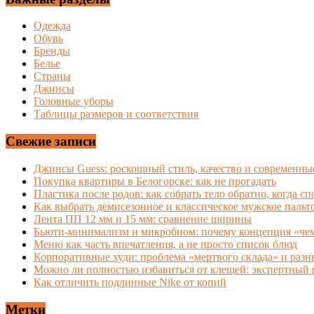
Одежда
Обувь
Бренды
Белье
Страны
Джинсы
Головные уборы
Таблицы размеров и соответствия
Свежие записи
Джинсы Guess: роскошный стиль, качество и современны
Покупка квартиры в Белогорске: как не прогадать
Пластика после родов: как собрать тело обратно, когда сп
Как выбрать демисезонное и классическое мужское пальт
Лента ПП 12 мм и 15 мм: сравнение ширины
Бьюти-минимализм и микробиом: почему концепция «чем 
Меню как часть впечатления, а не просто список блюд
Корпоративные худи: проблема «мертвого склада» и раз
Можно ли полностью избавиться от клещей: экспертный 
Как отличить подлинные Nike от копий
Метки