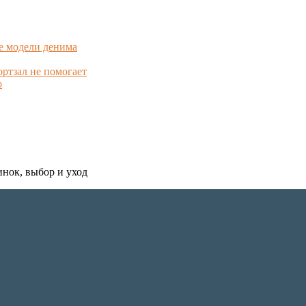
е модели денима
ортзал не помогает
о
инок, выбор и уход