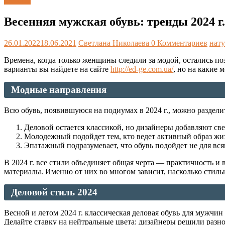
Обзоры
Весенняя мужская обувь: тренды 2024 г.
26.01.2022
18.06.2021
Светлана Николаева
0 Комментариев
нат
Времена, когда только женщины следили за модой, остались п
варианты вы найдете на сайте
http://ed-ge.com.ua/
, но на какие 
Модные направления
Всю обувь, появившуюся на подиумах в 2024 г., можно разделит
Деловой остается классикой, но дизайнеры добавляют с
Молодежный подойдет тем, кто ведет активный образ жиз
Эпатажный подразумевает, что обувь подойдет не для вся
В 2024 г. все стили объединяет общая черта — практичность и 
материалы. Именно от них во многом зависит, насколько стильн
Деловой стиль 2024
Весной и летом 2024 г. классическая деловая обувь для мужчи
Делайте ставку на нейтральные цвета: дизайнеры решили разн