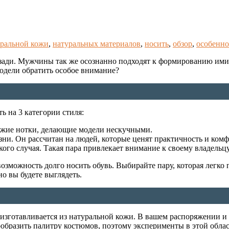
уральной кожи
,
натуральных материалов
,
носить
,
обзор
,
особенно
озади. Мужчины так же осознанно подходят к формированию ими
модели обратить особое внимание?
ь на 3 категории стиля:
вежие нотки, делающие модели нескучными.
ни. Он рассчитан на людей, которые ценят практичность и комф
кого случая. Такая пара привлекает внимание к своему владельц
возможность долго носить обувь. Выбирайте пару, которая легко 
о вы будете выглядеть.
н изготавливается из натуральной кожи. В вашем распоряжении и
ообразить палитру костюмов, поэтому эксперименты в этой обла