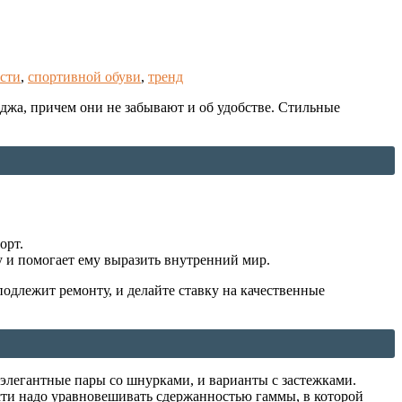
сти
,
спортивной обуви
,
тренд
джа, причем они не забывают и об удобстве. Стильные
орт.
у и помогает ему выразить внутренний мир.
подлежит ремонту, и делайте ставку на качественные
 элегантные пары со шнурками, и варианты с застежками.
сти надо уравновешивать сдержанностью гаммы, в которой