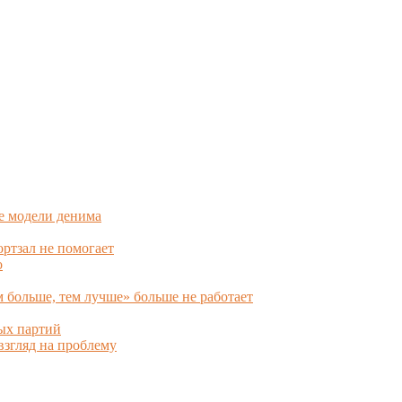
е модели денима
ортзал не помогает
о
больше, тем лучше» больше не работает
ных партий
взгляд на проблему