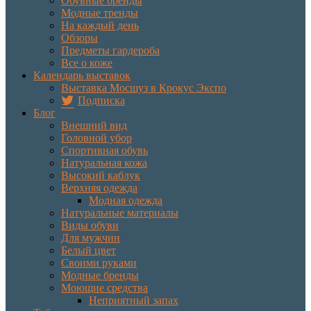
Обувные бренды
Модные тренды
На каждый день
Обзоры
Предметы гардероба
Все о коже
Календарь выставок
Выставка Мосшуз в Крокус Экспо
Подписка
Блог
Внешний вид
Головной убор
Спортивная обувь
Натуральная кожа
Высокий каблук
Верхняя одежда
Модная одежда
Натуральные материалы
Виды обуви
Для мужчин
Белый цвет
Своими руками
Модные бренды
Моющие средства
Неприятный запах