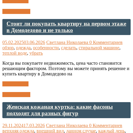
Читать далее
Ремонт обуви
Стоит ли покупать квартиру на первом этаже
в Домодедово и не только
05.02.2025
03.06.2026
Светлана Николаева
0 Комментариев
обзор
,
одежда
,
особенности
,
сделать
,
стиральной машине
,
теплой воде
,
убрать
Когда вы покупаете недвижимость, цена часто становится
решающим фактором. Поэтому вы можете принять решение и
купить квартиру в Домодедово на
Читать далее
Ремонт обуви
Женская кожаная куртка: какие фасоны
подходят для разных фигур
29.11.2024
17.03.2026
Светлана Николаева
0 Комментариев
верхняя одежда
,
внешний вид
,
данном случае
,
каждый день
,