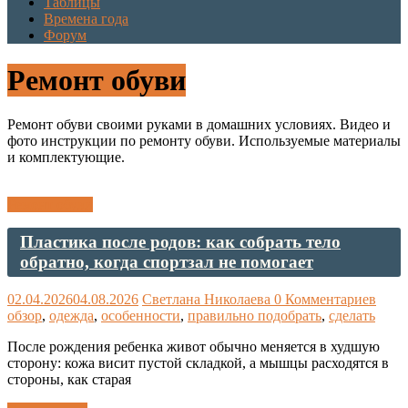
Таблицы
Времена года
Форум
Ремонт обуви
Ремонт обуви своими руками в домашних условиях. Видео и
фото инструкции по ремонту обуви. Используемые материалы
и комплектующие.
Ремонт обуви
Пластика после родов: как собрать тело
обратно, когда спортзал не помогает
02.04.2026
04.08.2026
Светлана Николаева
0 Комментариев
обзор
,
одежда
,
особенности
,
правильно подобрать
,
сделать
После рождения ребенка живот обычно меняется в худшую
сторону: кожа висит пустой складкой, а мышцы расходятся в
стороны, как старая