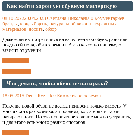
Как найти хорошую обувную мастерскую
08.10.2022
20.04.2023
Светлана Николаева
0 Комментариев
бренды
,
каждый день
,
натуральной кожи
,
натуральных
материалов
,
носить
,
обзор
Даже если вы потратились на качественную обувь, рано или
поздно ей понадобится ремонт. А его качество напрямую
зависит от умений
Читать далее
Ремонт обуви
Что делать, чтобы обувь не натирала?
18.05.2015
Denis Ryzhak
0 Комментариев
ремонт
Покупка новой обуви не всегда приносит только радость. У
многих хоть раз возникала проблема, когда новые туфли
натирают ноги. Но это неприятное явление можно устранить,
и для этого есть много разных способов.
Читать далее