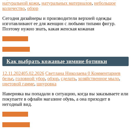
натуральной кожи
,
натуральных материалов
,
небольшое
количество
,
обзор
Сегодня дизайнеры и производители верхней одежды
изготавливают ее для женщин с любыми типами фигур.
Поэтому нужно знать, какая женская кожаная
Читать далее
Ремонт обуви
Как выбрать кожаные зимние ботинки
12.11.2024
05.02.2026
Светлана Николаева
0 Комментариев
белье
,
головной убор
,
обзор
,
сделать
,
хозяйственное мыло
,
цветовой гамме
,
шнуровка
Наверняка вы попадали в ситуацию, когда вы заказываете или
покупаете в офлайн магазине обувь, а она приходит в
негодный вид.
Читать далее
Ремонт обуви