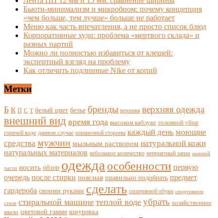
Лента ПП 12 мм и 15 мм: сравнение ширины
Бьюти-минимализм и микробиом: почему концепция
«чем больше, тем лучше» больше не работает
Меню как часть впечатления, а не просто список блюд
Корпоративные худи: проблема «мертвого склада» и
разных партий
Можно ли полностью избавиться от клещей:
экспертный взгляд на проблему
Как отличить подлинные Nike от копий
Метки
бренды
верхняя одежда
Б
К
белый цвет
белье
П
С
верхняя
Т
внешний вид
время года
высоком каблуке
головной убор
каждый день
моющие
горячей воде
данном случае
изнаночной стороны
мужчин
средства
натуральной кожи
мыльным раствором
натуральных материалов
небольшое количество
неприятный запах
нижней
одежда
особенности
носить
первую
обзор
части
очередь
после стирки
поясная
предмет
правильно подобрать
сделать
гардероба
своими руками
спортивной обуви
спортивном
убрать
стиральной машине
теплой воде
хозяйственное
стиле
цветовой гамме
мыло
шнуровка