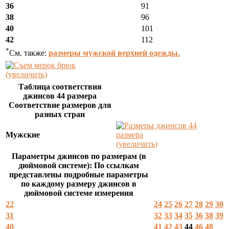
36
91
38
96
40
101
42
112
*
См. также:
размеры мужской верхней одежды.
(увеличить)
Таблица соответствия
джинсов 44 размера
Соответствие размеров для
разных стран
Мужские
(увеличить)
Параметры джинсов по размерам (в
дюймовой системе): По ссылкам
представлены подробные параметры
по каждому размеру джинсов в
дюймовой системе измерения
22
24
25
26
27
28
29
30
31
32
33
34
35
36
38
39
40
41
42
43
44
46
48