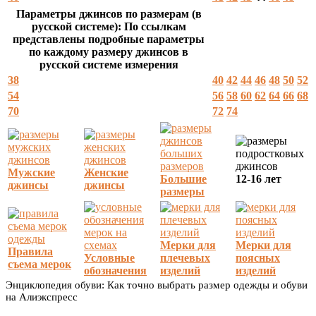
Параметры джинсов по размерам (в
русской системе): По ссылкам
представлены подробные параметры
по каждому размеру джинсов в
русской системе измерения
38
40
42
44
46
48
50
52
54
56
58
60
62
64
66
68
70
72
74
Мужские
Женские
Большие
12-16 лет
джинсы
джинсы
размеры
Мерки для
Мерки для
Правила
Условные
плечевых
поясных
съема мерок
обозначения
изделий
изделий
Энциклопедия обуви: Как точно выбрать размер одежды и обуви
на Алиэкспресс