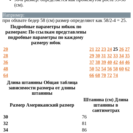
(см).
Например:
при обхвате бедер 58 (см) размер определяют как 58/2-4 = 25.
Подробные параметры юбкок по
размерам: По ссылкам представлены
подробные параметры по каждому
размеру юбок
20
21
22
23
24
25
26
27
28
29
30
31
32
33
34
35
36
37
38
39
40
42
44
46
48
50
52
54
56
58
60
62
64
66
68
70
72
74
Длина штанины Общая таблица
зависимости размера от длины
штанины
Штанина (см) Длина
Размер Американский размер
штанины в
сантиметрах
30
76
32
81
34
86