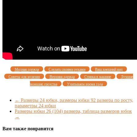
Модная одежда
Сделать своими руками
Ваш внешний вид
Советы для мужчин
Верхняя одежда
Стирка в машине
Лучшие
моющие средства
Учитываем время года
←
Размеры 24 юбки, размеры юбки 92 размера по росту,
параметры 24 юбки
Размеры юбки 26 (104) размера, таблица размеров юбок
→
Вам также понравится