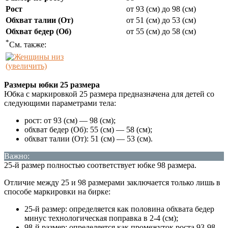
Рост
от 93 (см) до 98 (см)
Обхват талии (От)
от 51 (см) до 53 (см)
Обхват бедер (Об)
от 55 (см) до 58 (см)
*
См. также:
(увеличить)
Размеры юбки 25 размера
Юбка с маркировкой 25 размера предназначена для детей со
следующими параметрами тела:
рост: от 93 (см) — 98 (см);
обхват бедер (Об): 55 (см) — 58 (см);
обхват талии (От): 51 (см) — 53 (см).
Важно:
25-й размер полностью соответствует юбке 98 размера.
Отличие между 25 и 98 размерами заключается только лишь в
способе маркировки на бирке:
25-й размер: определяется как половина обхвата бедер
минус технологическая поправка в 2-4 (см);
98-й размер: определяется как промежуток роста 93-98