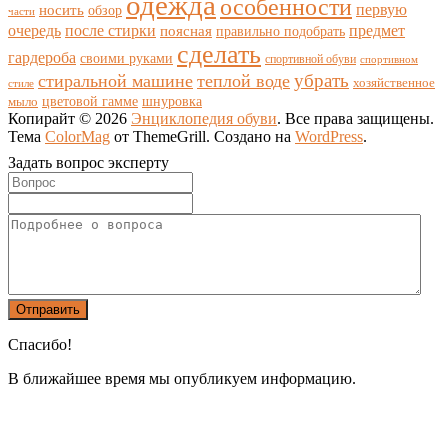
одежда
особенности
носить
первую
обзор
части
очередь
после стирки
поясная
предмет
правильно подобрать
сделать
гардероба
своими руками
спортивной обуви
спортивном
убрать
стиральной машине
теплой воде
хозяйственное
стиле
цветовой гамме
мыло
шнуровка
Копирайт © 2026
Энциклопедия обуви
. Все права защищены.
Тема
ColorMag
от ThemeGrill. Создано на
WordPress
.
Задать вопрос эксперту
Спасибо!
В ближайшее время мы опубликуем информацию.