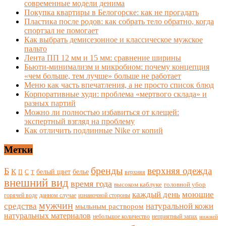
современные модели денима
Покупка квартиры в Белогорске: как не прогадать
Пластика после родов: как собрать тело обратно, когда
спортзал не помогает
Как выбрать демисезонное и классическое мужское
пальто
Лента ПП 12 мм и 15 мм: сравнение ширины
Бьюти-минимализм и микробиом: почему концепция
«чем больше, тем лучше» больше не работает
Меню как часть впечатления, а не просто список блюд
Корпоративные худи: проблема «мертвого склада» и
разных партий
Можно ли полностью избавиться от клещей:
экспертный взгляд на проблему
Как отличить подлинные Nike от копий
Метки
бренды
верхняя одежда
Б
К
белый цвет
белье
П
С
верхняя
Т
внешний вид
время года
высоком каблуке
головной убор
каждый день
моющие
горячей воде
данном случае
изнаночной стороны
мужчин
средства
натуральной кожи
мыльным раствором
натуральных материалов
небольшое количество
неприятный запах
нижней