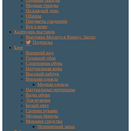
Обувные бренды
Модные тренды
На каждый день
Обзоры
Предметы гардероба
Все о коже
Календарь выставок
Выставка Мосшуз в Крокус Экспо
Подписка
Блог
Внешний вид
Головной убор
Спортивная обувь
Натуральная кожа
Высокий каблук
Верхняя одежда
Модная одежда
Натуральные материалы
Виды обуви
Для мужчин
Белый цвет
Своими руками
Модные бренды
Моющие средства
Неприятный запах